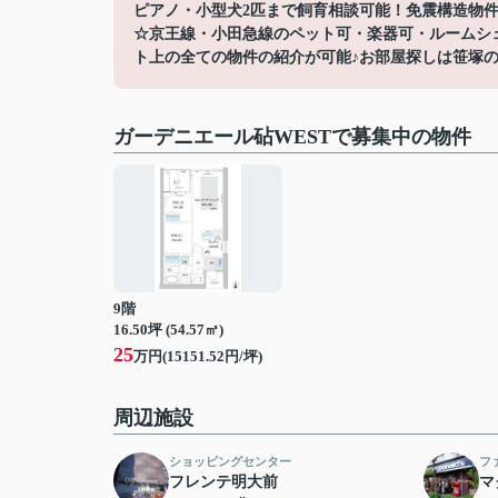
ピアノ・小型犬2匹まで飼育相談可能！免震構造物
☆京王線・小田急線のペット可・楽器可・ルームシ
ト上の全ての物件の紹介が可能♪お部屋探しは笹塚の賃貸へ☆
ガーデニエール砧WESTで募集中の物件
9階
16.50坪 (54.57㎡)
25
万円(15151.52円/坪)
周辺施設
ショッピングセンター
フ
フレンテ明大前
マ