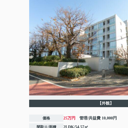
【外観】
価格
25万円
管理/共益費
10,000円
間取り/面積
2LDK/54.57㎡