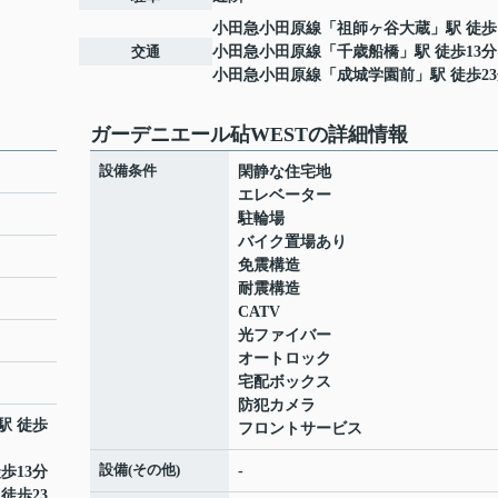
小田急小田原線
「
祖師ヶ谷大蔵
」駅 徒歩
交通
小田急小田原線
「
千歳船橋
」駅 徒歩13分
小田急小田原線
「
成城学園前
」駅 徒歩2
ガーデニエール砧WESTの詳細情報
設備条件
閑静な住宅地
エレベーター
駐輪場
バイク置場あり
免震構造
耐震構造
CATV
光ファイバー
オートロック
宅配ボックス
防犯カメラ
駅 徒歩
フロントサービス
設備(その他)
-
歩13分
 徒歩23