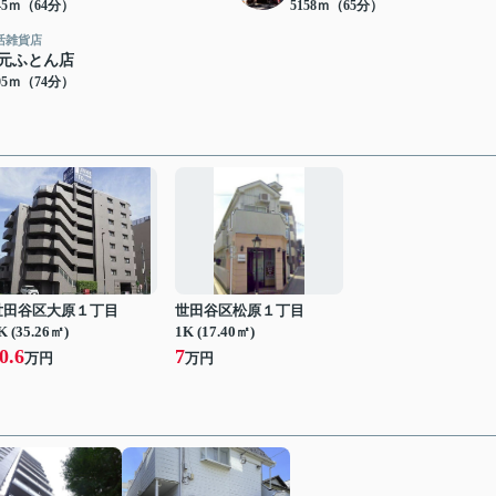
45ｍ（64分）
5158ｍ（65分）
活雑貨店
元ふとん店
05ｍ（74分）
世田谷区大原１丁目
世田谷区松原１丁目
K (35.26㎡)
1K (17.40㎡)
0.6
7
万円
万円