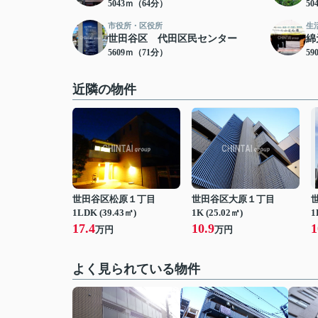
5043ｍ（64分）
50
市役所・区役所
生
世田谷区 代田区民センター
綿
5609ｍ（71分）
59
近隣の物件
世田谷区松原１丁目
世田谷区大原１丁目
1LDK (39.43㎡)
1K (25.02㎡)
1
17.4
10.9
1
万円
万円
よく見られている物件