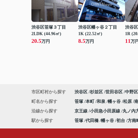
渋谷区笹塚３丁目
渋谷区幡ヶ谷２丁目
渋谷区
2LDK (44.96㎡)
1K (22.52㎡)
1R (20
20.5
8.5
11
万円
万円
万
市区町村から探す
渋谷区
杉並区
世田谷区
中野区
町名から探す
笹塚
本町
和泉
幡ヶ谷
松原
沿線から探す
京王線
小田急小田原線
丸ノ内
駅から探す
笹塚
代田橋
幡ヶ谷
初台
方南