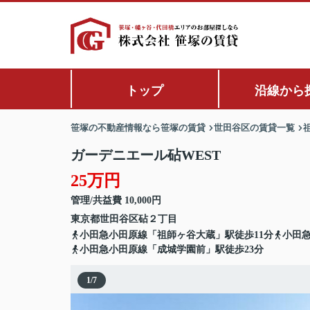
トップ
沿線から
笹塚の不動産情報なら笹塚の賃貸
世田谷区の賃貸一覧
ガーデニエール砧WEST
25万円
管理/共益費 10,000円
東京都
世田谷区
砧
２丁目
小田急小田原線「祖師ヶ谷大蔵」駅徒歩11分
小田急
小田急小田原線「成城学園前」駅徒歩23分
1
/
7