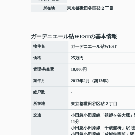
所在地
東京都
世田谷区
砧
２丁目
ガーデニエール砧WESTの基本情報
物件名
ガーデニエール砧WEST
価格
25万円
管理/共益費
10,000円
築年月
2013年2月（築13年）
総戸数
-
所在地
東京都
世田谷区
砧
２丁目
交通
小田急小田原線
「
祖師ヶ谷大蔵
」
11分
小田急小田原線
「
千歳船橋
」駅 徒
小田急小田原線
「
成城学園前
」駅