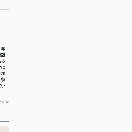
ご希
相談
ある
マに
★ホ
！特
てい
の見方