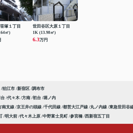
笹塚１丁目
世田谷区大原１丁目
.64㎡)
1K (13.98㎡)
6.3
円
万円
狛江市
新宿区
調布市
南台
代々木
方南
初台
堀ノ内
方南支線
京王井の頭線
千代田線
都営大江戸線
丸ノ内線
東急世田谷
町
明大前
代々木上原
中野富士見町
参宮橋
西新宿五丁目