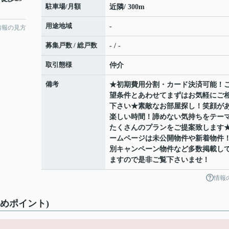
駐車場/月額
近隣/ 300m
用途地域
-
情報の見方
募集戸数 / 総戸数
- / -
取引態様
仲介
備考
★初期費用分割・カード決済可能！
望条件とあわせてまずはお気軽にご
下さい★素敵なお部屋探し！笑顔が
楽しい時間！諦めない気持ちをテー
たくさんのプランをご提案致します
ームページは未公開物件や新着物件
別キャンペーン物件など多数掲載し
ますので是非ご覧下さいませ！
情報
めポイント)