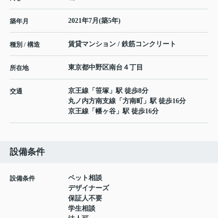
2021年7月(築5年)
築年月
賃貸マンション / 鉄筋コンクリート
種別 / 構造
東京都
中野区
南台
４丁目
所在地
京王線
「
笹塚
」駅 徒歩8分
交通
丸ノ内方南支線
「
方南町
」駅 徒歩16分
京王線
「
幡ヶ谷
」駅 徒歩16分
設備条件
ペット相談
設備条件
デザイナーズ
保証人不要
学生相談