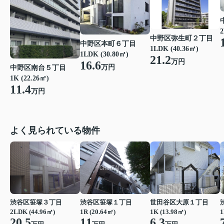
2
中野区弥生町２丁目
中野区本町６丁目
1LDK (40.36㎡)
1LDK (30.80㎡)
21.2
万円
16.6
万円
中野区南台５丁目
1K (22.26㎡)
11.4
万円
よく見られている物件
渋谷区笹塚３丁目
渋谷区笹塚１丁目
世田谷区大原１丁目
2LDK (44.96㎡)
1R (20.64㎡)
1K (13.98㎡)
1
20.5
11
6.3