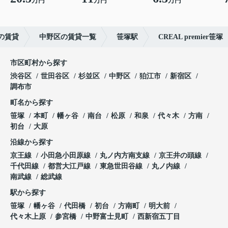
万円
万円
万円
の賃貸
中野区の賃貸一覧
笹塚駅
CREAL premier笹塚
市区町村から探す
渋谷区
世田谷区
杉並区
中野区
狛江市
新宿区
調布市
町名から探す
笹塚
本町
幡ヶ谷
南台
松原
和泉
代々木
方南
初台
大原
沿線から探す
京王線
小田急小田原線
丸ノ内方南支線
京王井の頭線
千代田線
都営大江戸線
東急世田谷線
丸ノ内線
南武線
総武線
駅から探す
笹塚
幡ヶ谷
代田橋
初台
方南町
明大前
代々木上原
参宮橋
中野富士見町
西新宿五丁目