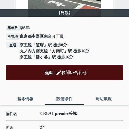
【外観】
築5年
築年数
東京都中野区南台４丁目
所在地
京王線
「
笹塚
」駅 徒歩8分
交通
丸ノ内方南支線
「
方南町
」駅 徒歩16分
京王線
「
幡ヶ谷
」駅 徒歩16分
お問い合わせ
無料
基本情報
設備条件
周辺環境
CREAL premier笹塚
物件名
北
向き