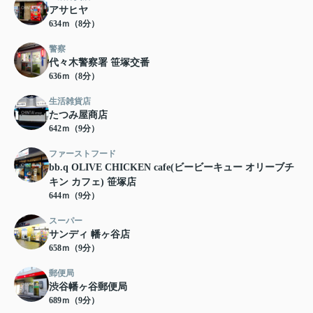
アサヒヤ
634ｍ（8分）
警察
代々木警察署 笹塚交番
636ｍ（8分）
生活雑貨店
たつみ屋商店
642ｍ（9分）
ファーストフード
bb.q OLIVE CHICKEN cafe(ビービーキュー オリーブチ
キン カフェ) 笹塚店
644ｍ（9分）
スーパー
サンディ 幡ヶ谷店
658ｍ（9分）
郵便局
渋谷幡ヶ谷郵便局
689ｍ（9分）