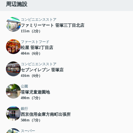
周辺施設
コンビニエンスストア
ファミリーマート 笹塚三丁目北店
155ｍ（2分）
ファーストフード
松屋 笹塚2丁目店
404ｍ（6分）
コンビニエンスストア
セブンイレブン 笹塚店
416ｍ（6分）
公園
笹塚児童遊園地
490ｍ（7分）
銀行
西京信用金庫方南町出張所
508ｍ（7分）
スーパー