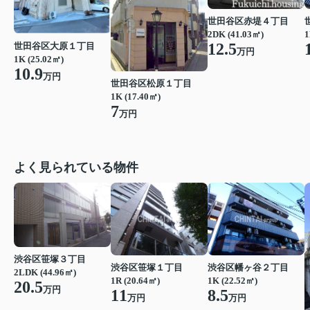
世田谷区赤堤４丁目
2DK (41.03㎡)
1
12.5
世田谷区大原１丁目
万円
1K (25.02㎡)
10.9
万円
世田谷区松原１丁目
1K (17.40㎡)
7
万円
よく見られている物件
渋谷区笹塚３丁目
渋谷区笹塚１丁目
渋谷区幡ヶ谷２丁目
2LDK (44.96㎡)
1R (20.64㎡)
1K (22.52㎡)
20.5
万円
11
8.5
万円
万円