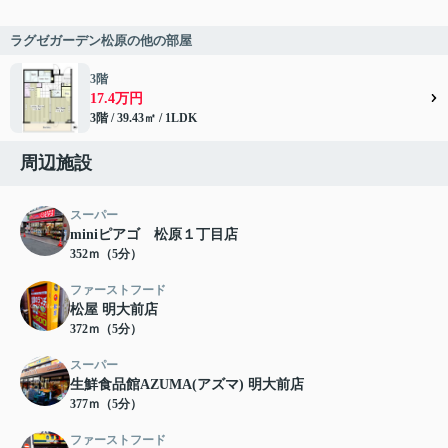
ラグゼガーデン松原の他の部屋
3階
17.4万円
3階 / 39.43㎡ / 1LDK
周辺施設
スーパー
miniピアゴ 松原１丁目店
352ｍ（5分）
ファーストフード
松屋 明大前店
372ｍ（5分）
スーパー
生鮮食品館AZUMA(アズマ) 明大前店
377ｍ（5分）
ファーストフード