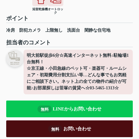
浴室乾燥機
オートロッ
ク
ポイント
冷房
防犯カメラ
上階無し
洗面台
閑静な住宅地
担当者のコメント
明大前駅徒歩6分☆高速インターネット無料♪駐輪場1
台無料！
☆京王線・小田急線のペット可・楽器可・ルームシ
ェア・初期費用分割支払い等…どんな事でもお気軽
にご相談下さい。ネット上の全ての物件の紹介が可
能♪お部屋探しは笹塚の賃貸へ☆03-5465-1313☆
LINEからお問い合わせ
無料
お問い合わせ
無料