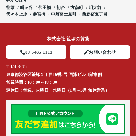
笹塚
幡ヶ谷
代田橋
初台
方南町
明大前
代々木上原
参宮橋
中野富士見町
西新宿五丁目
株式会社 笹塚の賃貸
03-5465-1313
お問い合わせ
〒151-0073
東京都渋谷区笹塚１丁目16番3号 百瀬ビル 1階南側
営業時間：
10：00～18：30
定休日：
毎週、火曜日・水曜日（1月～3月 無休営業）