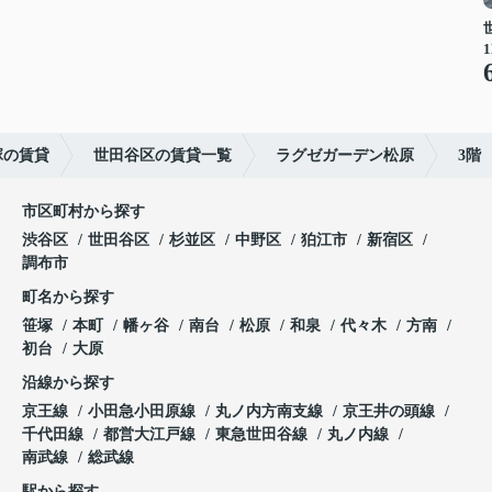
1
塚の賃貸
世田谷区の賃貸一覧
ラグゼガーデン松原
3階
市区町村から探す
渋谷区
世田谷区
杉並区
中野区
狛江市
新宿区
調布市
町名から探す
笹塚
本町
幡ヶ谷
南台
松原
和泉
代々木
方南
初台
大原
沿線から探す
京王線
小田急小田原線
丸ノ内方南支線
京王井の頭線
千代田線
都営大江戸線
東急世田谷線
丸ノ内線
南武線
総武線
駅から探す