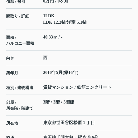
0万円 / 0ヶ月
償却 / 敷引
1LDK
間取り / 詳細
LDK 12.2帖
/
洋室 5.1帖
40.33㎡ / -
面積 /
バルコニー面積
西
向き
2010年5月(築16年)
築年月
賃貸マンション / 鉄筋コンクリート
種別 / 建物構造
3階 / 3階 / 3階建
部屋 /
所在階 / 階建て
東京都
世田谷区
松原
１丁目
所在地
京王線
「
明大前
」駅 徒歩6分
交通