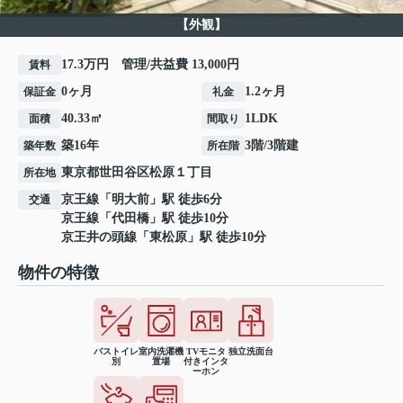
【外観】
17.3万円 管理/共益費 13,000円
賃料
0ヶ月
1.2ヶ月
保証金
礼金
40.33㎡
1LDK
面積
間取り
築16年
3階/3階建
築年数
所在階
東京都
世田谷区
松原
１丁目
所在地
京王線
「
明大前
」駅 徒歩6分
交通
京王線
「
代田橋
」駅 徒歩10分
京王井の頭線
「
東松原
」駅 徒歩10分
物件の特徴
バストイレ
室内洗濯機
TVモニタ
独立洗面台
別
置場
付きインタ
ーホン