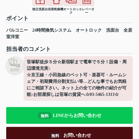
独立洗面台
浴室乾燥機
オートロッ
エレベータ
ク
ー
ポイント
バルコニー
24時間換気システム
オートロック
洗面台
全居
室洋室
担当者のコメント
笹塚駅徒歩５分☆新宿駅まで電車で５分！設備・周
辺環境充実♪
☆京王線・小田急線のペット可・楽器可・ルームシ
ェア・初期費用分割支払い等…どんな事でもお気軽
にご相談下さい。ネット上の全ての物件の紹介が可
能♪お部屋探しは笹塚の賃貸へ☆03-5465-1313☆
LINEからお問い合わせ
無料
お問い合わせ
無料