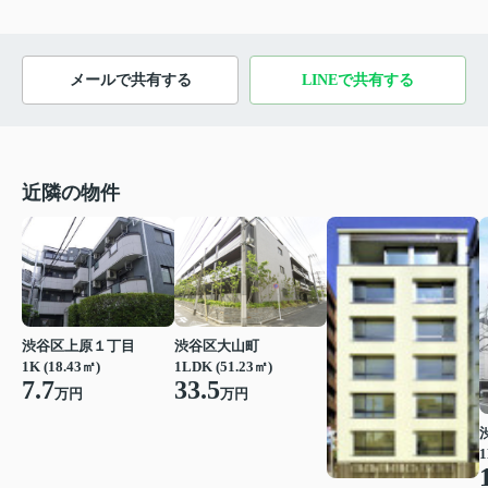
メールで共有する
LINEで共有する
近隣の物件
渋谷区上原１丁目
渋谷区大山町
1K (18.43㎡)
1LDK (51.23㎡)
7.7
33.5
万円
万円
1