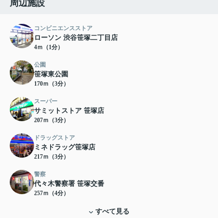
周辺施設
コンビニエンスストア
ローソン 渋谷笹塚二丁目店
4ｍ（1分）
公園
笹塚東公園
170ｍ（3分）
スーパー
サミットストア 笹塚店
207ｍ（3分）
ドラッグストア
ミネドラッグ笹塚店
217ｍ（3分）
警察
代々木警察署 笹塚交番
257ｍ（4分）
すべて見る