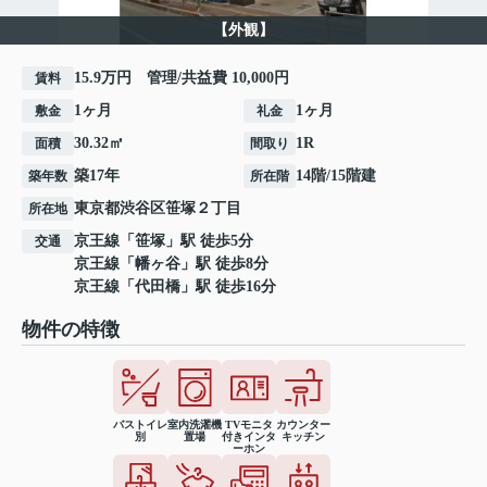
【外観】
15.9万円 管理/共益費 10,000円
賃料
1ヶ月
1ヶ月
敷金
礼金
30.32㎡
1R
面積
間取り
築17年
14階/15階建
築年数
所在階
東京都
渋谷区
笹塚
２丁目
所在地
京王線
「
笹塚
」駅 徒歩5分
交通
京王線
「
幡ヶ谷
」駅 徒歩8分
京王線
「
代田橋
」駅 徒歩16分
物件の特徴
バストイレ
室内洗濯機
TVモニタ
カウンター
別
置場
付きインタ
キッチン
ーホン