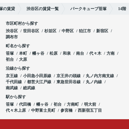
塚の賃貸
渋谷区の賃貸一覧
パークキューブ笹塚
14階
市区町村から探す
渋谷区
世田谷区
杉並区
中野区
狛江市
新宿区
調布市
町名から探す
笹塚
本町
幡ヶ谷
松原
和泉
南台
代々木
方南
初台
大原
沿線から探す
京王線
小田急小田原線
京王井の頭線
丸ノ内方南支線
千代田線
都営大江戸線
東急世田谷線
丸ノ内線
南武線
総武線
駅から探す
笹塚
代田橋
幡ヶ谷
初台
方南町
明大前
代々木上原
中野富士見町
参宮橋
西新宿五丁目