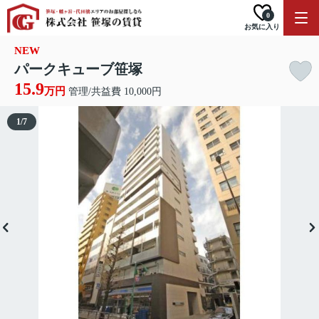
0
お気に入り
NEW
パークキューブ笹塚
15.9
万円
管理/共益費 10,000円
1
/
7