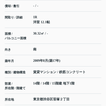
- / -
償却 / 敷引
1R
間取り / 詳細
洋室 12.1帖
30.32㎡ / -
面積 /
バルコニー面積
南
向き
2009年8月(築17年)
築年月
賃貸マンション / 鉄筋コンクリート
種別 / 建物構造
14階 / 14階 / 15階建 地下1階
部屋 /
所在階 / 階建て
東京都
渋谷区
笹塚
２丁目
所在地