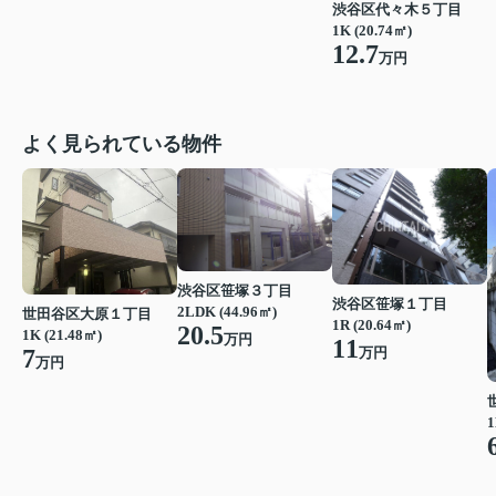
渋谷区代々木５丁目
1K (20.74㎡)
12.7
万円
よく見られている物件
渋谷区笹塚３丁目
渋谷区笹塚１丁目
2LDK (44.96㎡)
世田谷区大原１丁目
1R (20.64㎡)
20.5
1K (21.48㎡)
万円
11
7
万円
万円
1