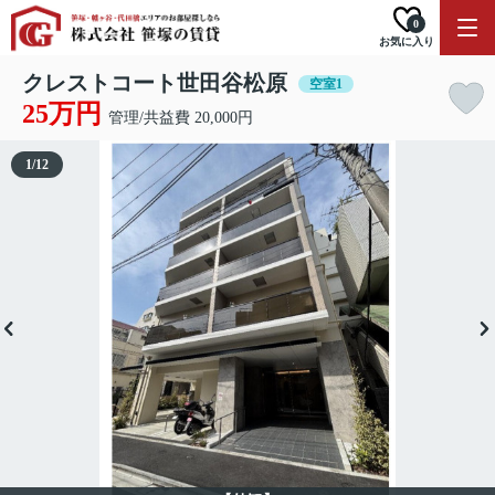
0
お気に入り
クレストコート世田谷松原
空室1
25万円
管理/共益費 20,000円
1
/
12