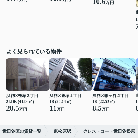
10.6
万円
1
よく見られている物件
渋谷区笹塚３丁目
渋谷区笹塚１丁目
渋谷区幡ヶ谷２丁目
2LDK (44.96㎡)
1R (20.64㎡)
1K (22.52㎡)
1
20.5
11
8.5
万円
万円
万円
世田谷区の賃貸一覧
東松原駅
クレストコート世田谷松原