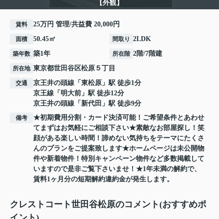
【外観】
25万円 管理/共益費 20,000円
賃料
50.45㎡
2LDK
面積
間取り
築1年
2階/7階建
築年数
所在階
東京都
世田谷区
松原
５丁目
所在地
京王井の頭線
「
東松原
」駅 徒歩1分
交通
京王線
「
明大前
」駅 徒歩12分
京王井の頭線
「
新代田
」駅 徒歩9分
★初期費用分割・カード決済可能！ご希望条件とあわせ
備考
てまずはお気軽にご相談下さい★素敵なお部屋探し！笑
顔がある楽しい時間！諦めない気持ちをテーマにたくさ
んのプランをご提案致します★ホームページは未公開物
件や新着物件！特別キャンペーン物件など多数掲載して
いますので是非ご覧下さいませ！★1年未満の解約で、
賃料1ヶ月分の短期解約違約金が発生します。
クレストコート世田谷松原のコメント(おすすめポ
イント)