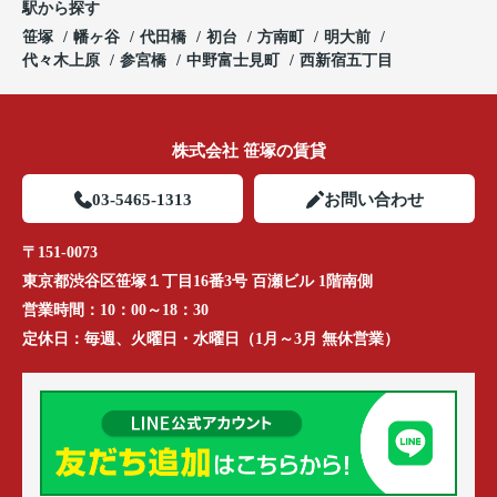
駅から探す
笹塚
幡ヶ谷
代田橋
初台
方南町
明大前
代々木上原
参宮橋
中野富士見町
西新宿五丁目
株式会社 笹塚の賃貸
03-5465-1313
お問い合わせ
〒151-0073
東京都渋谷区笹塚１丁目16番3号 百瀬ビル 1階南側
営業時間：
10：00～18：30
定休日：
毎週、火曜日・水曜日（1月～3月 無休営業）