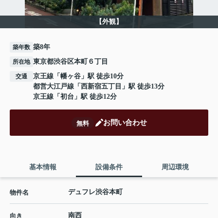
【外観】
築8年
築年数
東京都渋谷区本町６丁目
所在地
京王線
「
幡ヶ谷
」駅 徒歩10分
交通
都営大江戸線
「
西新宿五丁目
」駅 徒歩13分
京王線
「
初台
」駅 徒歩12分
お問い合わせ
無料
基本情報
設備条件
周辺環境
デュフレ渋谷本町
物件名
南西
向き