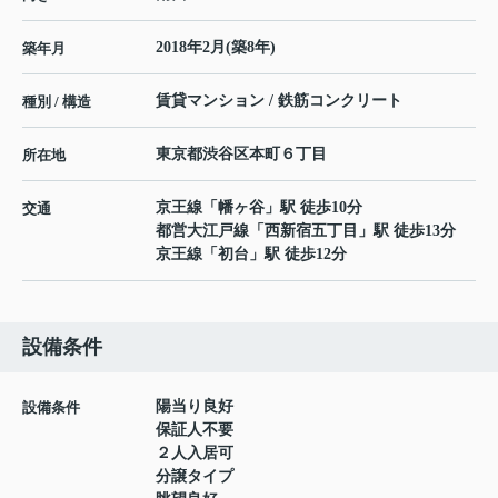
2018年2月(築8年)
築年月
賃貸マンション / 鉄筋コンクリート
種別 / 構造
東京都
渋谷区
本町
６丁目
所在地
京王線
「
幡ヶ谷
」駅 徒歩10分
交通
都営大江戸線
「
西新宿五丁目
」駅 徒歩13分
京王線
「
初台
」駅 徒歩12分
設備条件
陽当り良好
設備条件
保証人不要
２人入居可
分譲タイプ