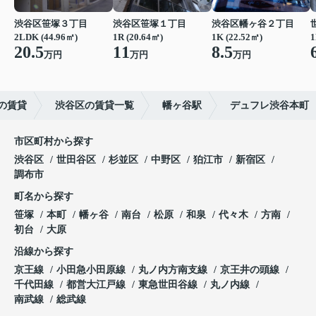
渋谷区笹塚３丁目
渋谷区笹塚１丁目
渋谷区幡ヶ谷２丁目
2LDK (44.96㎡)
1R (20.64㎡)
1K (22.52㎡)
1
20.5
11
8.5
万円
万円
万円
の賃貸
渋谷区の賃貸一覧
幡ヶ谷駅
デュフレ渋谷本町
市区町村から探す
渋谷区
世田谷区
杉並区
中野区
狛江市
新宿区
調布市
町名から探す
笹塚
本町
幡ヶ谷
南台
松原
和泉
代々木
方南
初台
大原
沿線から探す
京王線
小田急小田原線
丸ノ内方南支線
京王井の頭線
千代田線
都営大江戸線
東急世田谷線
丸ノ内線
南武線
総武線