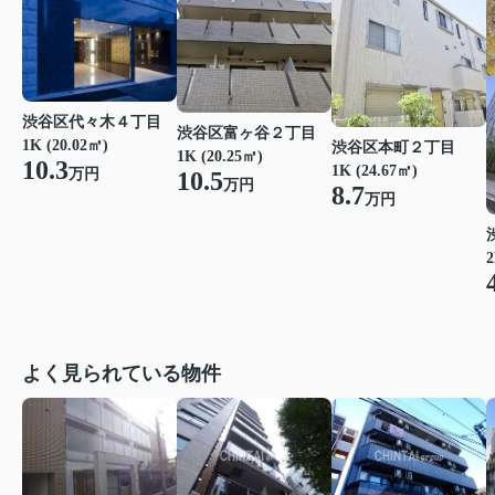
渋谷区代々木４丁目
渋谷区富ヶ谷２丁目
1K (20.02㎡)
渋谷区本町２丁目
1K (20.25㎡)
10.3
1K (24.67㎡)
万円
10.5
万円
8.7
万円
2
よく見られている物件