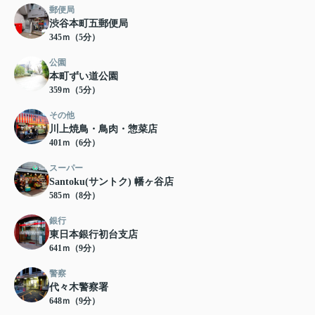
郵便局
渋谷本町五郵便局
345ｍ（5分）
公園
本町ずい道公園
359ｍ（5分）
その他
川上焼鳥・鳥肉・惣菜店
401ｍ（6分）
スーパー
Santoku(サントク) 幡ヶ谷店
585ｍ（8分）
銀行
東日本銀行初台支店
641ｍ（9分）
警察
代々木警察署
648ｍ（9分）