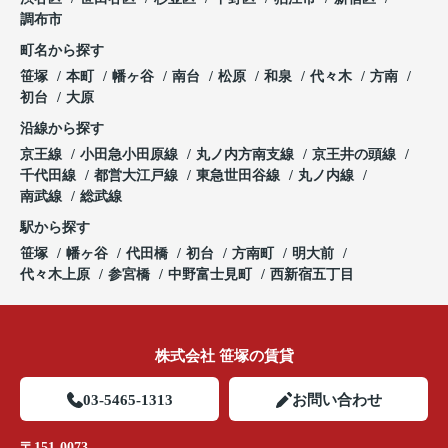
調布市
町名から探す
笹塚
本町
幡ヶ谷
南台
松原
和泉
代々木
方南
初台
大原
沿線から探す
京王線
小田急小田原線
丸ノ内方南支線
京王井の頭線
千代田線
都営大江戸線
東急世田谷線
丸ノ内線
南武線
総武線
駅から探す
笹塚
幡ヶ谷
代田橋
初台
方南町
明大前
代々木上原
参宮橋
中野富士見町
西新宿五丁目
株式会社 笹塚の賃貸
03-5465-1313
お問い合わせ
〒151-0073