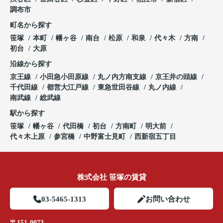
調布市
町名から探す
笹塚
本町
幡ヶ谷
南台
松原
和泉
代々木
方南
初台
大原
沿線から探す
京王線
小田急小田原線
丸ノ内方南支線
京王井の頭線
千代田線
都営大江戸線
東急世田谷線
丸ノ内線
南武線
総武線
駅から探す
笹塚
幡ヶ谷
代田橋
初台
方南町
明大前
代々木上原
参宮橋
中野富士見町
西新宿五丁目
株式会社 笹塚の賃貸
03-5465-1313
お問い合わせ
〒151-0073