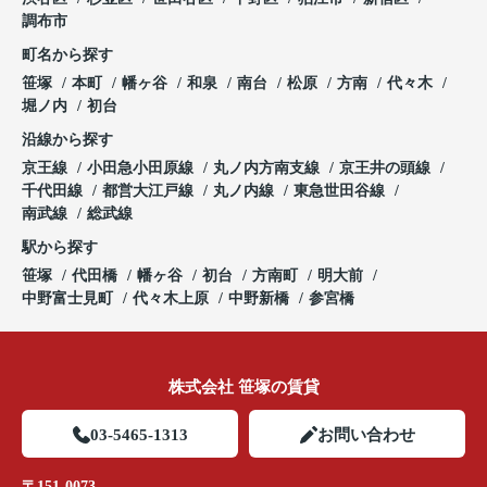
調布市
町名から探す
笹塚
本町
幡ヶ谷
和泉
南台
松原
方南
代々木
堀ノ内
初台
沿線から探す
京王線
小田急小田原線
丸ノ内方南支線
京王井の頭線
千代田線
都営大江戸線
丸ノ内線
東急世田谷線
南武線
総武線
駅から探す
笹塚
代田橋
幡ヶ谷
初台
方南町
明大前
中野富士見町
代々木上原
中野新橋
参宮橋
株式会社 笹塚の賃貸
03-5465-1313
お問い合わせ
〒151-0073