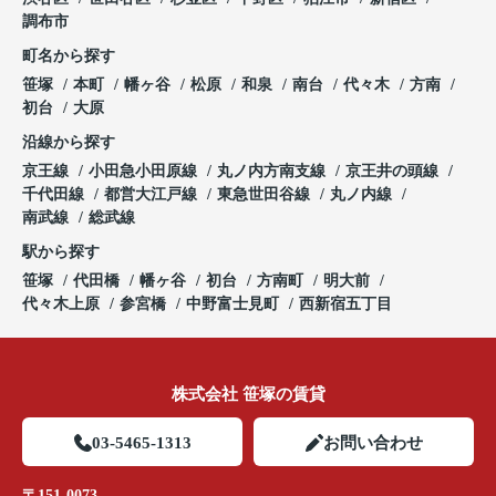
調布市
町名から探す
笹塚
本町
幡ヶ谷
松原
和泉
南台
代々木
方南
初台
大原
沿線から探す
京王線
小田急小田原線
丸ノ内方南支線
京王井の頭線
千代田線
都営大江戸線
東急世田谷線
丸ノ内線
南武線
総武線
駅から探す
笹塚
代田橋
幡ヶ谷
初台
方南町
明大前
代々木上原
参宮橋
中野富士見町
西新宿五丁目
株式会社 笹塚の賃貸
03-5465-1313
お問い合わせ
〒151-0073