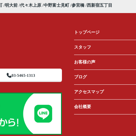
町
明大前
代々木上原
中野富士見町
参宮橋
西新宿五丁目
トップページ
スタッフ
お客様の声
03-5465-1313
ブログ
アクセスマップ
会社概要