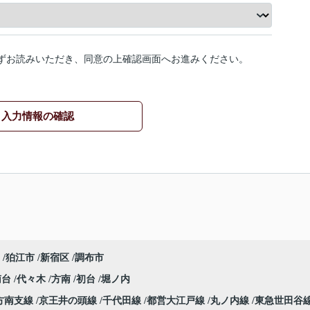
ずお読みいただき、同意の上確認画面へお進みください。
入力情報の確認
狛江市
新宿区
調布市
南台
代々木
方南
初台
堀ノ内
方南支線
京王井の頭線
千代田線
都営大江戸線
丸ノ内線
東急世田谷