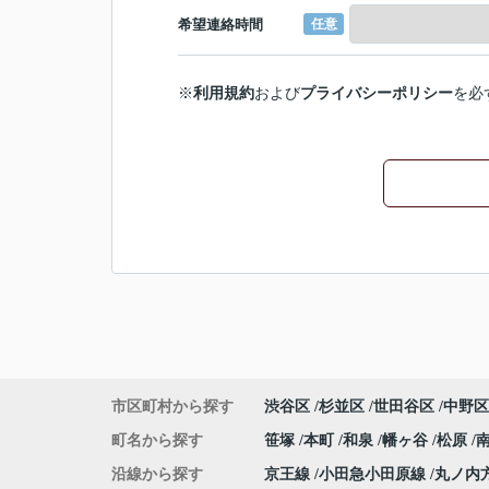
希望連絡時間
任意
※
利用規約
および
プライバシーポリシー
を必
市区町村から探す
渋谷区
杉並区
世田谷区
中野区
町名から探す
笹塚
本町
和泉
幡ヶ谷
松原
沿線から探す
京王線
小田急小田原線
丸ノ内