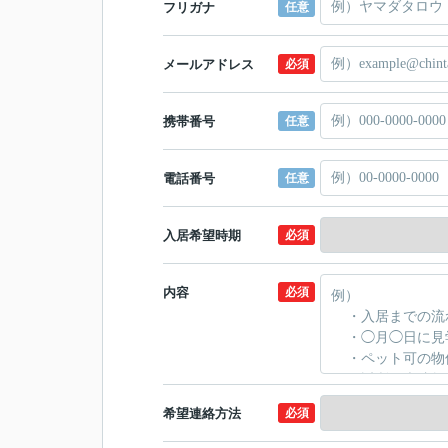
フリガナ
任意
メールアドレス
必須
携帯番号
任意
電話番号
任意
入居希望時期
必須
内容
必須
希望連絡方法
必須