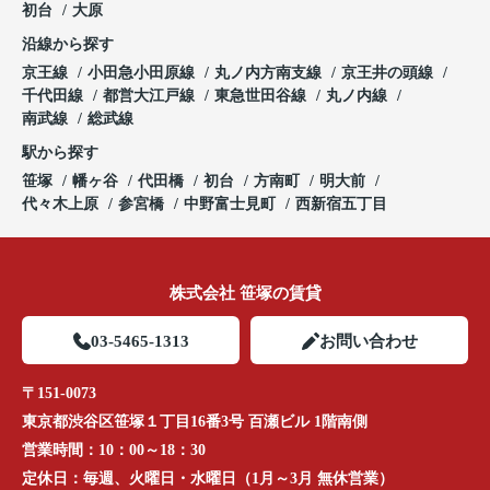
初台
大原
沿線から探す
京王線
小田急小田原線
丸ノ内方南支線
京王井の頭線
千代田線
都営大江戸線
東急世田谷線
丸ノ内線
南武線
総武線
駅から探す
笹塚
幡ヶ谷
代田橋
初台
方南町
明大前
代々木上原
参宮橋
中野富士見町
西新宿五丁目
株式会社 笹塚の賃貸
03-5465-1313
お問い合わせ
〒151-0073
東京都渋谷区笹塚１丁目16番3号 百瀬ビル 1階南側
営業時間：
10：00～18：30
定休日：
毎週、火曜日・水曜日（1月～3月 無休営業）