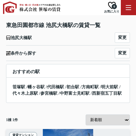
0
お気に入り
東急田園都市線 池尻大橋駅の賃貸一覧
変更
池尻大橋駅
変更
条件から探す
おすすめの駅
笹塚駅
/
幡ヶ谷駅
/
代田橋駅
/
初台駅
/
方南町駅
/
明大前駅
/
代々木上原駅
/
参宮橋駅
/
中野富士見町駅
/
西新宿五丁目駅
1
棟
1
件
賃貸マンション