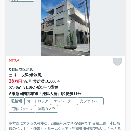
NEW
世田谷区池尻
コリーヌ駒場池尻
28
万円
管理/共益費10,000円
57.48㎡ (2LDK) /築1年 /3階建
東急田園都市線「池尻大橋」駅 徒歩11分
駐輪場
オートロック
エレベーター
光ファイバー
宅配ボックス
防犯カメラ
多方面にアクセス可能な、2沿線利用できる物件です ☆京王線・小田急
線のペット可・楽器可・ルームシェア・初期費用分割支払い...
もっと見