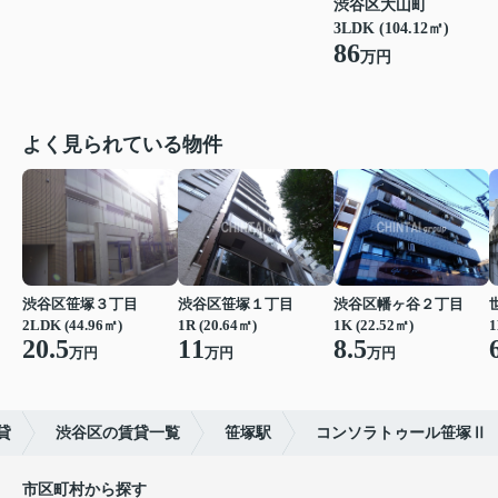
渋谷区大山町
3LDK (104.12㎡)
86
万円
よく見られている物件
渋谷区笹塚３丁目
渋谷区笹塚１丁目
渋谷区幡ヶ谷２丁目
2LDK (44.96㎡)
1R (20.64㎡)
1K (22.52㎡)
1
20.5
11
8.5
万円
万円
万円
貸
渋谷区の賃貸一覧
笹塚駅
コンソラトゥール笹塚Ⅱ
市区町村から探す