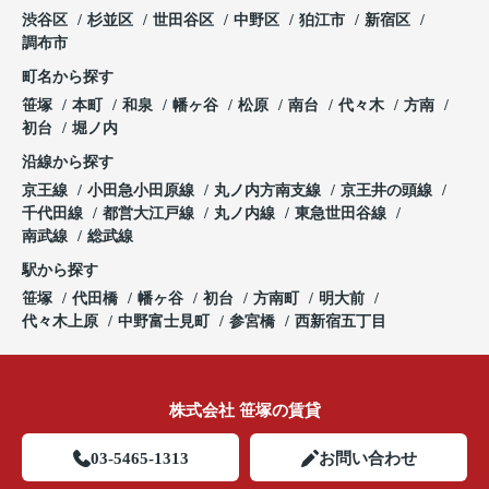
渋谷区
杉並区
世田谷区
中野区
狛江市
新宿区
調布市
町名から探す
笹塚
本町
和泉
幡ヶ谷
松原
南台
代々木
方南
初台
堀ノ内
沿線から探す
京王線
小田急小田原線
丸ノ内方南支線
京王井の頭線
千代田線
都営大江戸線
丸ノ内線
東急世田谷線
南武線
総武線
駅から探す
笹塚
代田橋
幡ヶ谷
初台
方南町
明大前
代々木上原
中野富士見町
参宮橋
西新宿五丁目
株式会社 笹塚の賃貸
03-5465-1313
お問い合わせ