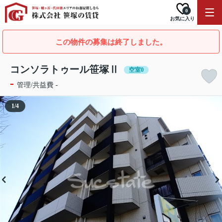
0
お気に入り
この物件の募集は終了しました。
コンソラトゥール笹塚Ⅱ
空室0
-
管理/共益費 -
1
/
4