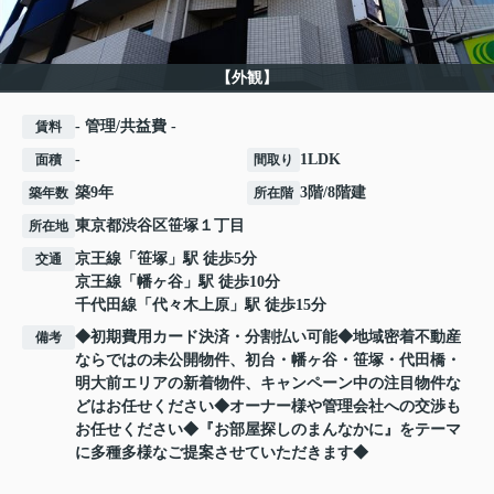
【外観】
- 管理/共益費 -
賃料
-
1LDK
面積
間取り
築9年
3階/8階建
築年数
所在階
東京都
渋谷区
笹塚
１丁目
所在地
京王線
「
笹塚
」駅 徒歩5分
交通
京王線
「
幡ヶ谷
」駅 徒歩10分
千代田線
「
代々木上原
」駅 徒歩15分
◆初期費用カード決済・分割払い可能◆地域密着不動産
備考
ならではの未公開物件、初台・幡ヶ谷・笹塚・代田橋・
明大前エリアの新着物件、キャンペーン中の注目物件な
どはお任せください◆オーナー様や管理会社への交渉も
お任せください◆『お部屋探しのまんなかに』をテーマ
に多種多様なご提案させていただきます◆