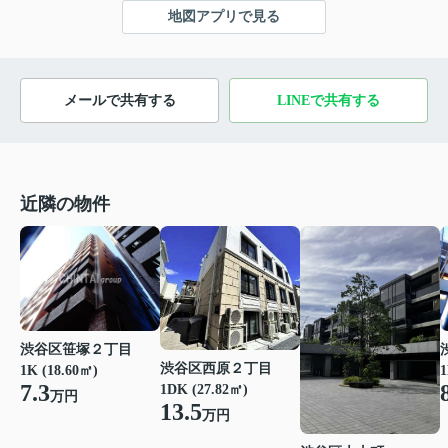
地図アプリで見る
メールで共有する
LINEで共有する
近隣の物件
渋谷区笹塚２丁目
渋谷区西原２丁目
1K (18.60㎡)
1
7.3
1DK (27.82㎡)
万円
13.5
万円