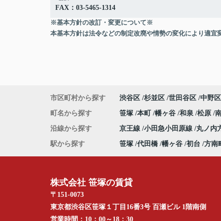
FAX：03-5465-1314
※基本方針の改訂・変更について※
本基本方針は法令などの制定改廃や情勢の変化により適宜
市区町村から探す
渋谷区
杉並区
世田谷区
中野区
町名から探す
笹塚
本町
幡ヶ谷
和泉
松原
沿線から探す
京王線
小田急小田原線
丸ノ内
駅から探す
笹塚
代田橋
幡ヶ谷
初台
方南
株式会社 笹塚の賃貸
〒151-0073
東京都渋谷区笹塚１丁目16番3号 百瀬ビル 1階南側
営業時間：
10：00～18：30