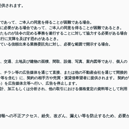
提供されます。
場合であって、ご本人の同意を得ることが困難である場合。
め特に必要がある場合であって、ご本人の同意を得ることが困難であるとき。
受けたものが法令の定める事務を遂行することに対して協力する必要がある場合
遂行に支障を及ぼす恐れがあるとき。
結している信頼出来る業務委託先に対し、必要な範囲で開示する場合。
価格、交通、土地及び建物の面積、間取、設備、写真、案内図等であり、個人の
報誌、チラシ等の広告媒体を通じて直接、または他の不動産会社を通じて間接的
等を含む）に、契約の相手方や売買・賃貸借希望者に提供されます。 契約が
格）を広告媒体主等へ行い、広告を停止します。
り集計、加工もしくは分析され、他の取引における価格査定の資料等として利用
情報への不正アクセス、紛失、改ざん、漏えい等を防止するため、必要