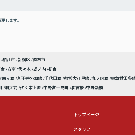
変更します。
狛江市
新宿区
調布市
南台
方南
代々木
堀ノ内
初台
方南支線
京王井の頭線
千代田線
都営大江戸線
丸ノ内線
東急世田谷
町
明大前
代々木上原
中野富士見町
参宮橋
中野新橋
トップページ
スタッフ