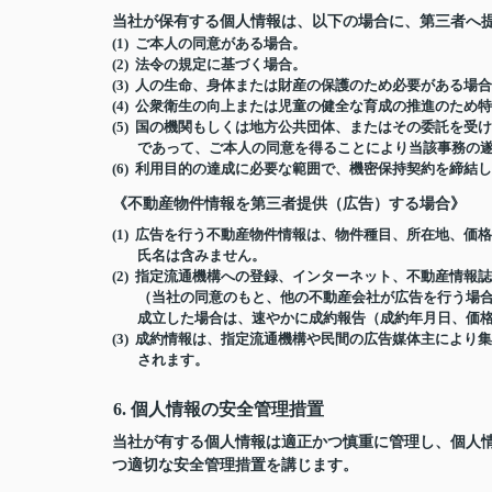
当社が保有する個人情報は、以下の場合に、第三者へ
(1) ご本人の同意がある場合。
(2) 法令の規定に基づく場合。
(3) 人の生命、身体または財産の保護のため必要がある
(4) 公衆衛生の向上または児童の健全な育成の推進のた
(5) 国の機関もしくは地方公共団体、またはその委託を
であって、ご本人の同意を得ることにより当該事務の
(6) 利用目的の達成に必要な範囲で、機密保持契約を締
《不動産物件情報を第三者提供（広告）する場合》
(1) 広告を行う不動産物件情報は、物件種目、所在地、
氏名は含みません。
(2) 指定流通機構への登録、インターネット、不動産情
（当社の同意のもと、他の不動産会社が広告を行う場合
成立した場合は、速やかに成約報告（成約年月日、価
(3) 成約情報は、指定流通機構や民間の広告媒体主によ
されます。
6. 個人情報の安全管理措置
当社が有する個人情報は適正かつ慎重に管理し、個人
つ適切な安全管理措置を講じます。