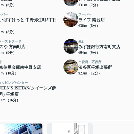
80ｍ（6分）
531ｍ（7分）
ーパー
スーパー
いばすけっと 中野弥生町5丁目
ライフ 南台店
636ｍ（8分）
13ｍ（8分）
ァーストフード
銀行
のや 方南町店
みずほ銀行方南町支店
83ｍ（9分）
694ｍ（9分）
行
市役所・区役所
京信用金庫南中野支店
渋谷区笹塚出張所
48ｍ（10分）
923ｍ（12分）
ョッピングセンター
UEEN'S ISETAN(クイーンズ伊
丹) 笹塚店
37ｍ（16分）