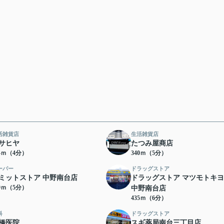
活雑貨店
生活雑貨店
サヒヤ
たつみ屋商店
14ｍ（4分）
340ｍ（5分）
ーパー
ドラッグストア
ミットストア 中野南台店
ドラッグストア マツモトキ
69ｍ（5分）
中野南台店
435ｍ（6分）
科
ドラッグストア
橋医院
スギ薬局南台三丁目店