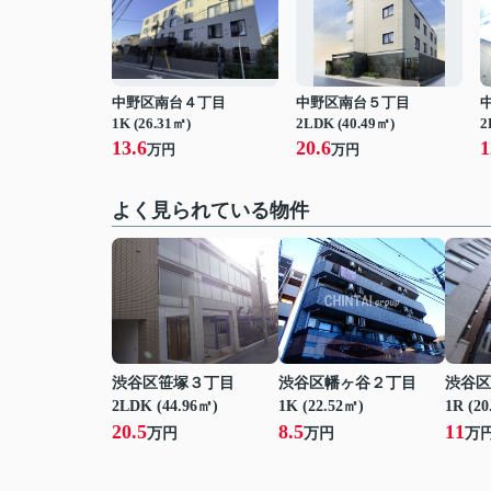
中野区南台４丁目
中野区南台５丁目
1K (26.31㎡)
2LDK (40.49㎡)
2
13.6
20.6
1
万円
万円
よく見られている物件
渋谷区笹塚３丁目
渋谷区幡ヶ谷２丁目
渋谷区
2LDK (44.96㎡)
1K (22.52㎡)
1R (20
20.5
8.5
11
万円
万円
万