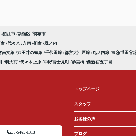
狛江市
新宿区
調布市
南台
代々木
方南
初台
堀ノ内
方南支線
京王井の頭線
千代田線
都営大江戸線
丸ノ内線
東急世田谷
町
明大前
代々木上原
中野富士見町
参宮橋
西新宿五丁目
トップページ
スタッフ
お客様の声
03-5465-1313
ブログ