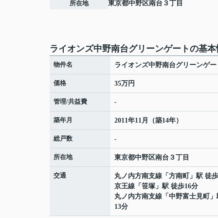
所在地
東京都
中野区
南台
３丁目
ライオンズ中野南台グリーンゲートの基本
物件名
ライオンズ中野南台グリーンゲー
価格
35万円
管理/共益費
-
築年月
2011年11月（築14年）
総戸数
-
所在地
東京都
中野区
南台
３丁目
交通
丸ノ内方南支線
「
方南町
」駅 徒歩
京王線
「
笹塚
」駅 徒歩16分
丸ノ内方南支線
「
中野富士見町
」
13分