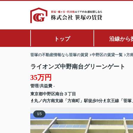
トップ
沿線から
笹塚の不動産情報なら笹塚の賃貸
中野区の賃貸一覧
方
ライオンズ中野南台グリーンゲート
35万円
管理/共益費 -
東京都
中野区
南台
３丁目
丸ノ内方南支線「方南町」駅徒歩9分
京王線「笹塚
1
/
5