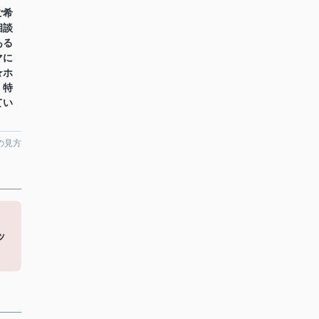
ご希
相談
ある
マに
★ホ
！特
てい
の見方
ッ