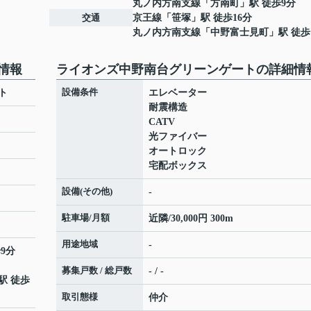
丸ノ内方南支線
「
方南町
」駅 徒歩9分
交通
京王線
「
笹塚
」駅 徒歩16分
丸ノ内方南支線
「
中野富士見町
」駅 徒歩
情報
ライオンズ中野南台グリーンゲートの詳細情
設備条件
ト
エレベーター
耐震構造
CATV
光ファイバー
オートロック
宅配ボックス
設備(その他)
-
駐車場/月額
近隣/30,000円 300m
用途地域
-
9分
募集戸数 / 総戸数
- / -
駅 徒歩
取引態様
仲介