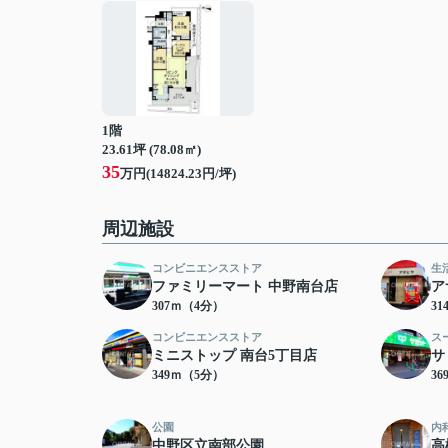
1階
23.61坪 (78.08㎡)
35
万円(14824.23円/坪)
周辺施設
コンビニエンスストア
生
ファミリーマート 中野南台店
ア
307ｍ（4分）
3
コンビニエンスストア
ス
ミニストップ 南台5丁目店
サ
349ｍ（5分）
3
公園
内
中野区立南部公園
高