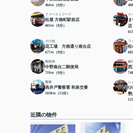
464ｍ（6分）
4
ファーストフード
ス
松屋 方南町駅前店
ま
603ｍ（8分）
店
6
その他
フ
花工場 方南通り南台店
松
677ｍ（9分）
6
郵便局
銀
中野南台二郵便局
西
719ｍ（9分）
7
警察
シ
高井戸警察署 和泉交番
Q
1030ｍ（13分）
勢
12
近隣の物件