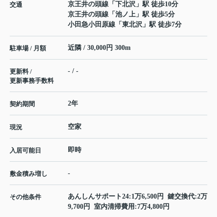
京王井の頭線
「
下北沢
」駅 徒歩10分
交通
京王井の頭線
「
池ノ上
」駅 徒歩5分
小田急小田原線
「
東北沢
」駅 徒歩7分
近隣 / 30,000円 300m
駐車場 / 月額
- / -
更新料 /
更新事務手数料
2年
契約期間
空家
現況
即時
入居可能日
-
敷金積み増し
あんしんサポート24:1万6,500円 鍵交換代:2万
その他条件
9,700円 室内清掃費用:7万4,800円