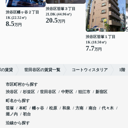
渋谷区笹塚３丁目
渋谷区幡ヶ谷２丁目
2LDK (44.96㎡)
1K (22.52㎡)
20.5
万円
8.5
1
万円
渋谷区笹塚１丁目
1K (18.50㎡)
7.7
万円
塚の賃貸
世田谷区の賃貸一覧
コートウィスタリア
1階
市区町村から探す
渋谷区
杉並区
世田谷区
中野区
狛江市
新宿区
町名から探す
笹塚
本町
幡ヶ谷
松原
和泉
方南
南台
代々木
堀ノ内
初台
沿線から探す