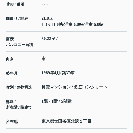
- / -
償却 / 敷引
2LDK
間取り / 詳細
LDK 11.0帖
/
洋室 6.0帖
/
洋室 6.0帖
50.22㎡ / -
面積 /
バルコニー面積
南
向き
1989年4月(築37年)
築年月
賃貸マンション / 鉄筋コンクリート
種別 / 建物構造
1階 / 1階 / 5階建
部屋 /
所在階 / 階建て
東京都
世田谷区
北沢
１丁目
所在地