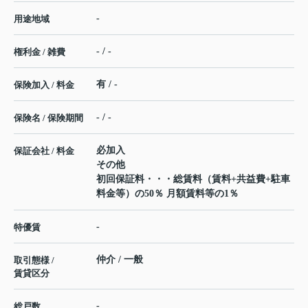
-
用途地域
- / -
権利金 / 雑費
有 / -
保険加入 / 料金
- / -
保険名 / 保険期間
必加入
保証会社 / 料金
その他
初回保証料・・・総賃料（賃料+共益費+駐車
料金等）の50％ 月額賃料等の1％
-
特優賃
仲介 / 一般
取引態様 /
賃貸区分
-
総戸数