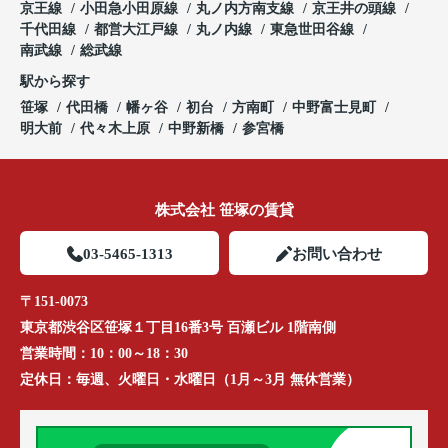
京王線
小田急小田原線
丸ノ内方南支線
京王井の頭線
千代田線
都営大江戸線
丸ノ内線
東急世田谷線
南武線
総武線
駅から探す
笹塚
代田橋
幡ヶ谷
初台
方南町
中野富士見町
明大前
代々木上原
中野新橋
参宮橋
株式会社 笹塚の賃貸
03-5465-1313
お問い合わせ
〒151-0073
東京都渋谷区笹塚１丁目16番3号 百瀬ビル 1階南側
営業時間：
10：00～18：30
定休日：
毎週、火曜日・水曜日（1月～3月 無休営業）