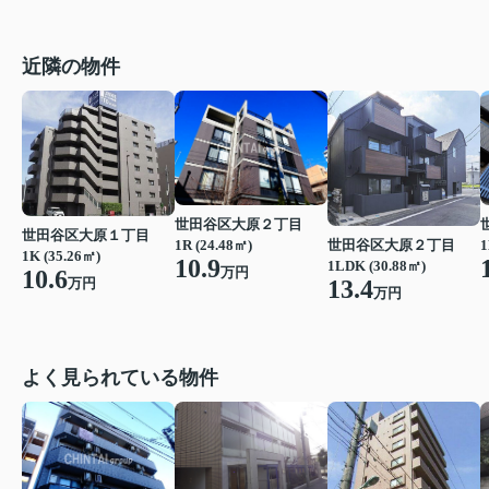
近隣の物件
世田谷区大原２丁目
世田谷区大原１丁目
1R (24.48㎡)
1
世田谷区大原２丁目
1K (35.26㎡)
10.9
1LDK (30.88㎡)
万円
10.6
万円
13.4
万円
よく見られている物件