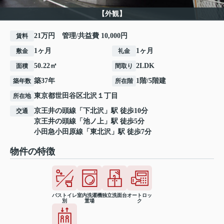
【外観】
21万円 管理/共益費 10,000円
賃料
1ヶ月
1ヶ月
敷金
礼金
50.22㎡
2LDK
面積
間取り
築37年
1階/5階建
築年数
所在階
東京都
世田谷区
北沢
１丁目
所在地
京王井の頭線
「
下北沢
」駅 徒歩10分
交通
京王井の頭線
「
池ノ上
」駅 徒歩5分
小田急小田原線
「
東北沢
」駅 徒歩7分
物件の特徴
バストイレ
室内洗濯機
独立洗面台
オートロッ
別
置場
ク