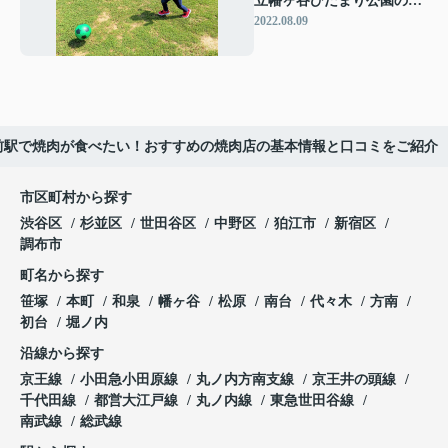
立幡ヶ谷ひだまり公園の概
要や楽しみ方をご紹介
2022.08.09
前駅で焼肉が食べたい！おすすめの焼肉店の基本情報と口コミをご紹介
市区町村から探す
渋谷区
杉並区
世田谷区
中野区
狛江市
新宿区
調布市
町名から探す
笹塚
本町
和泉
幡ヶ谷
松原
南台
代々木
方南
初台
堀ノ内
沿線から探す
京王線
小田急小田原線
丸ノ内方南支線
京王井の頭線
千代田線
都営大江戸線
丸ノ内線
東急世田谷線
南武線
総武線