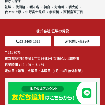
駅から探す
笹塚
代田橋
幡ヶ谷
初台
方南町
明大前
代々木上原
中野富士見町
参宮橋
西新宿五丁目
株式会社 笹塚の賃貸
03-5465-1313
お問い合わせ
〒151-0073
東京都渋谷区笹塚１丁目16番3号 百瀬ビル 1階南側
営業時間：
10：00～18：30
定休日：
毎週、火曜日・水曜日（1月～3月 無休営業）