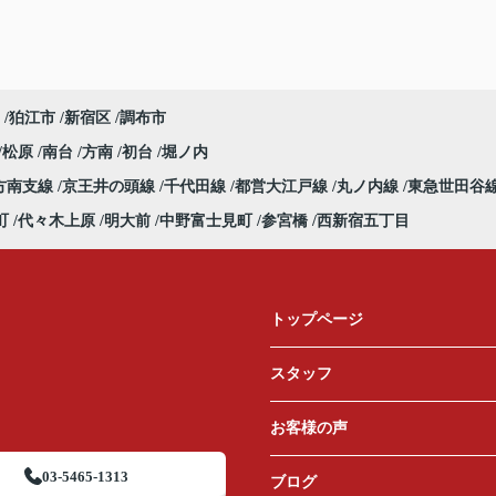
狛江市
新宿区
調布市
松原
南台
方南
初台
堀ノ内
方南支線
京王井の頭線
千代田線
都営大江戸線
丸ノ内線
東急世田谷
町
代々木上原
明大前
中野富士見町
参宮橋
西新宿五丁目
トップページ
スタッフ
お客様の声
03-5465-1313
ブログ