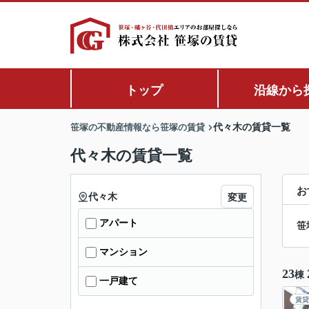
トップ
沿線から
笹塚の不動産情報なら笹塚の賃貸
代々木の賃貸一覧
代々木の賃貸一覧
お
代々木
変更
アパート
笹
マンション
23
棟
一戸建て
賃貸