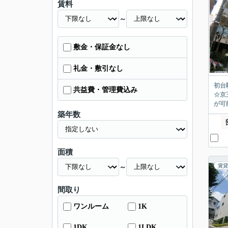
賃料
～
敷金・保証金なし
礼金・敷引なし
初台
共益費・管理費込み
☆京
が可能
築年数
面積
賃貸
～
間取り
ワンルーム
1K
1DK
1LDK