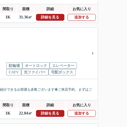
間取り
面積
詳細
お気に入り
1K
31.36㎡
詳細を見る
追加する
駐輪場
オートロック
エレベーター
CATV
光ファイバー
宅配ボックス
ご紹介できるお部屋も多数ございます◆ご来店予約、まずはご
間取り
面積
詳細
お気に入り
1K
22.84㎡
詳細を見る
追加する