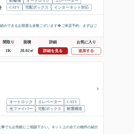
駐輪場
オートロック
エレベーター
CATV
宅配ボックス
インターネット対応
分
ご紹介できるお部屋も多数ございます◆ご来店予約、まずはご
間取り
面積
詳細
お気に入り
1K
20.02㎡
詳細を見る
追加する
オートロック
エレベーター
CATV
光ファイバー
宅配ボックス
耐震構造
な事でもお気軽にご相談下さい。ネット上の全ての物件の紹介