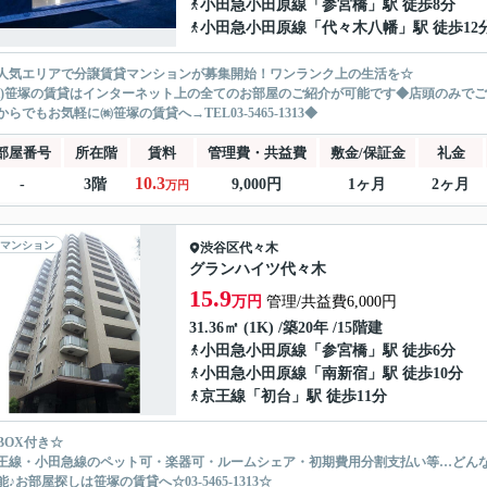
小田急小田原線
「
参宮橋
」駅 徒歩8分
小田急小田原線
「
代々木八幡
」駅 徒歩12
人気エリアで分譲賃貸マンションが募集開始！ワンランク上の生活を☆
株)笹塚の賃貸はインターネット上の全てのお部屋のご紹介が可能です◆店頭のみで
からでもお気軽に㈱笹塚の賃貸へ→TEL03-5465-1313◆
部屋番号
所在階
賃料
管理費・共益費
敷金/保証金
礼金
10.3
-
3階
9,000円
1ヶ月
2ヶ月
万円
マンション
渋谷区
代々木
グランハイツ代々木
15.9
万円
管理/共益費6,000円
31.36㎡ (1K) /築20年 /15階建
小田急小田原線
「
参宮橋
」駅 徒歩6分
小田急小田原線
「
南新宿
」駅 徒歩10分
京王線
「
初台
」駅 徒歩11分
BOX付き☆
王線・小田急線のペット可・楽器可・ルームシェア・初期費用分割支払い等…どん
♪お部屋探しは笹塚の賃貸へ☆03-5465-1313☆