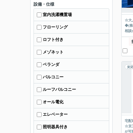
設備・仕様
室内洗濯機置場
☆大
◆(
フローリング
相談
ロフト付き
メゾネット
ベランダ
賃貸
バルコニー
ルーフバルコニー
オール電化
エレベーター
宅配
☆京
照明器具付き
が可能