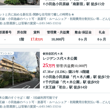
小田急小田原線
「
南新宿
」駅 徒歩15分
ットと共に始める新生活♪閑静な住宅街で癒しの時間を★
王線・小田急線のペット可・楽器可・ルームシェア・初期費用分割支払い等…どん
♪お部屋探しは笹塚の賃貸へ☆03-5465-1313☆
部屋番号
所在階
賃料
管理費・共益費
敷金/保証金
礼金
17.8
-
1階
10,000円
0ヶ月
0ヶ月
万円
マンション
渋谷区
代々木
レジデンス代々木公園
25
万円
管理/共益費10,000円
47.38㎡ (1LDK) /築21年 /4階建
小田急小田原線
「
代々木八幡
」駅 徒歩7分
千代田線
「
代々木公園
」駅 徒歩9分
京王線
「
初台
」駅 徒歩14分
木公園のすぐそば！3駅・3沿線利用可能です
王線・小田急線のペット可・楽器可・ルームシェア・初期費用分割支払い等…どん
♪お部屋探しは笹塚の賃貸へ☆03-5465-1313☆