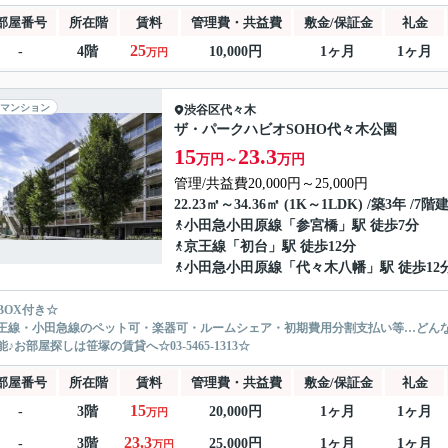
部屋番号
所在階
賃料
管理費・共益費
敷金/保証金
礼金
25
-
4階
10,000円
1ヶ月
1ヶ月
万円
マンション
渋谷区
代々木
ザ・パークハビオSOHO代々木公園
15
23.3
万円～
万円
管理/共益費20,000円～25,000円
22.23㎡～34.36㎡ (1K～1LDK) /築3年 /7階
小田急小田原線
「
参宮橋
」駅 徒歩7分
京王線
「
初台
」駅 徒歩12分
小田急小田原線
「
代々木八幡
」駅 徒歩12
BOX付き☆
王線・小田急線のペット可・楽器可・ルームシェア・初期費用分割支払い等…どん
♪お部屋探しは笹塚の賃貸へ☆03-5465-1313☆
部屋番号
所在階
賃料
管理費・共益費
敷金/保証金
礼金
15
-
3階
20,000円
1ヶ月
1ヶ月
万円
23.3
-
3階
25,000円
1ヶ月
1ヶ月
万円