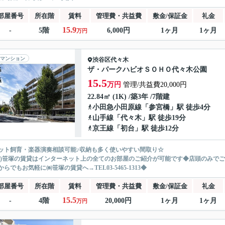
部屋番号
所在階
賃料
管理費・共益費
敷金/保証金
礼金
15.9
-
5階
6,000円
1ヶ月
1ヶ月
万円
マンション
渋谷区
代々木
ザ・パークハビオＳＯＨＯ代々木公園
15.5
万円
管理/共益費20,000円
22.84㎡ (1K) /築3年 /7階建
小田急小田原線
「
参宮橋
」駅 徒歩4分
山手線
「
代々木
」駅 徒歩19分
京王線
「
初台
」駅 徒歩12分
ット飼育・楽器演奏相談可能♪収納も多く使いやすい間取り☆
株)笹塚の賃貸はインターネット上の全てのお部屋のご紹介が可能です◆店頭のみで
からでもお気軽に㈱笹塚の賃貸へ→TEL03-5465-1313◆
部屋番号
所在階
賃料
管理費・共益費
敷金/保証金
礼金
15.5
-
4階
20,000円
1ヶ月
1ヶ月
万円