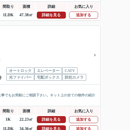
間取り
面積
詳細
お気に入り
1LDK
47.38㎡
詳細を見る
追加する
建
オートロック
エレベーター
CATV
光ファイバー
宅配ボックス
防犯カメラ
分
な事でもお気軽にご相談下さい。ネット上の全ての物件の紹介
間取り
面積
詳細
お気に入り
1K
22.23㎡
詳細を見る
追加する
1LDK
34.36㎡
詳細を見る
追加する