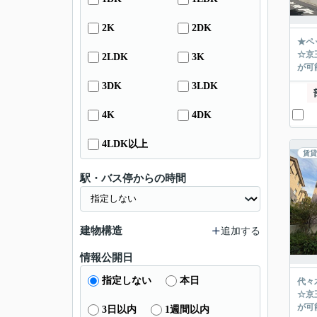
2K
2DK
★ペ
☆京
2LDK
3K
が可能
3DK
3LDK
4K
4DK
4LDK以上
賃貸
駅・バス停からの時間
建物構造
追加する
情報公開日
指定しない
本日
代々
☆京
が可能
3日以内
1週間以内