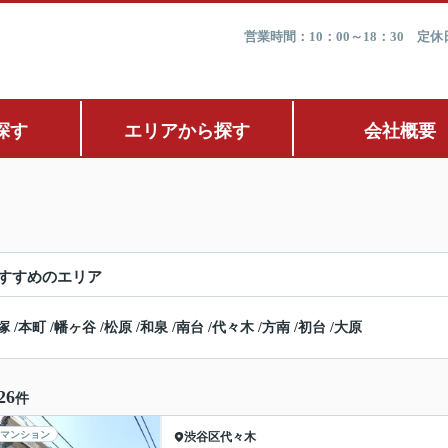
営業時間：10：00～18：30 
探す
エリアから探す
会社概要
すすめのエリア
塚
/
本町
/
幡ヶ谷
/
松原
/
和泉
/
南台
/
代々木
/
方南
/
初台
/
大原
26
件
マンション
渋谷区
代々木