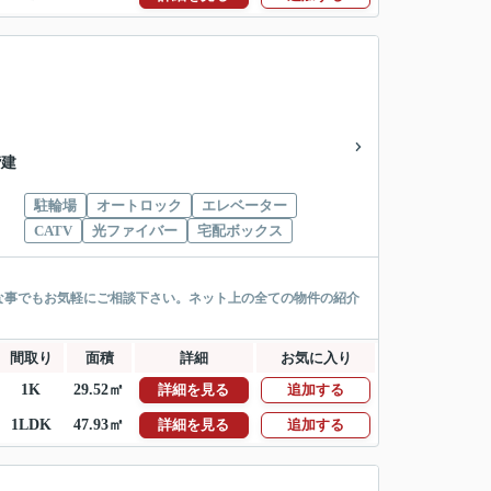
階建
駐輪場
オートロック
エレベーター
CATV
光ファイバー
宅配ボックス
な事でもお気軽にご相談下さい。ネット上の全ての物件の紹介
間取り
面積
詳細
お気に入り
1K
29.52㎡
詳細を見る
追加する
1LDK
47.93㎡
詳細を見る
追加する