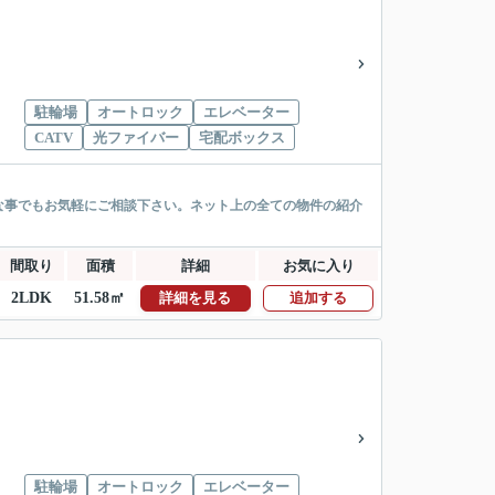
駐輪場
オートロック
エレベーター
CATV
光ファイバー
宅配ボックス
な事でもお気軽にご相談下さい。ネット上の全ての物件の紹介
間取り
面積
詳細
お気に入り
2LDK
51.58㎡
詳細を見る
追加する
駐輪場
オートロック
エレベーター