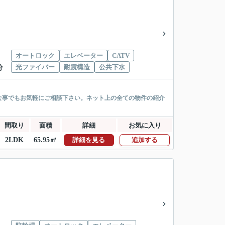
オートロック
エレベーター
CATV
光ファイバー
耐震構造
公共下水
分
な事でもお気軽にご相談下さい。ネット上の全ての物件の紹介
間取り
面積
詳細
お気に入り
2LDK
65.95㎡
詳細を見る
追加する