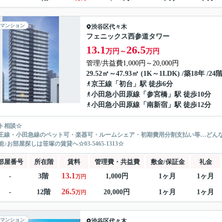
マンション
渋谷区
代々木
フェニックス西参道タワー
13.1
26.5
万円～
万円
管理/共益費1,000円～20,000円
29.52㎡～47.93㎡ (1K～1LDK) /築18年 /24
京王線
「
初台
」駅 徒歩6分
小田急小田原線
「
参宮橋
」駅 徒歩10分
小田急小田原線
「
南新宿
」駅 徒歩12分
ト相談☆
王線・小田急線のペット可・楽器可・ルームシェア・初期費用分割支払い等…どん
♪お部屋探しは笹塚の賃貸へ☆03-5465-1313☆
部屋番号
所在階
賃料
管理費・共益費
敷金/保証金
礼金
13.1
-
3階
1,000円
1ヶ月
1ヶ月
万円
26.5
-
12階
20,000円
1ヶ月
1ヶ月
万円
マンション
渋谷区
代々木