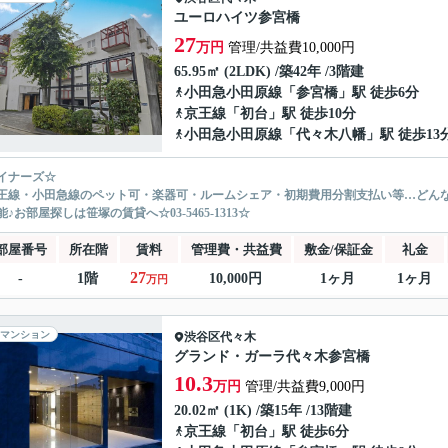
ユーロハイツ参宮橋
27
万円
管理/共益費10,000円
65.95㎡ (2LDK) /築42年 /3階建
小田急小田原線
「
参宮橋
」駅 徒歩6分
京王線
「
初台
」駅 徒歩10分
小田急小田原線
「
代々木八幡
」駅 徒歩13
イナーズ☆
王線・小田急線のペット可・楽器可・ルームシェア・初期費用分割支払い等…どん
♪お部屋探しは笹塚の賃貸へ☆03-5465-1313☆
部屋番号
所在階
賃料
管理費・共益費
敷金/保証金
礼金
27
-
1階
10,000円
1ヶ月
1ヶ月
万円
マンション
渋谷区
代々木
グランド・ガーラ代々木参宮橋
10.3
万円
管理/共益費9,000円
20.02㎡ (1K) /築15年 /13階建
京王線
「
初台
」駅 徒歩6分