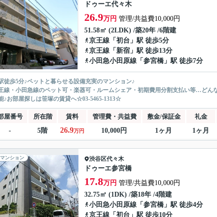
ドゥーエ代々木
26.9
万円
管理/共益費10,000円
51.58㎡ (2LDK) /築20年 /6階建
京王線
「
初台
」駅 徒歩5分
京王線
「
新宿
」駅 徒歩13分
小田急小田原線
「
参宮橋
」駅 徒歩7分
駅徒歩5分♪ペットと暮らせる設備充実のマンション♪
王線・小田急線のペット可・楽器可・ルームシェア・初期費用分割支払い等…どん
♪お部屋探しは笹塚の賃貸へ☆03-5465-1313☆
部屋番号
所在階
賃料
管理費・共益費
敷金/保証金
礼金
26.9
-
5階
10,000円
1ヶ月
1ヶ月
万円
マンション
渋谷区
代々木
ドゥーエ参宮橋
17.8
万円
管理/共益費10,000円
32.75㎡ (1DK) /築18年 /4階建
小田急小田原線
「
参宮橋
」駅 徒歩4分
京王線
「
初台
」駅 徒歩10分