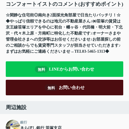
コンフォートイストのコメント(おすすめポイント)
☆閑静な住宅街◎南向き2面採光角部屋で日当たりバッチリ！☆
◆やっぱり信頼できるのは地元の不動産屋さん♪㈱笹塚の賃貸は
京王線笹塚エリアを中心に初台・幡ヶ谷・代田橋・明大前・下北
沢・代々木上原・方南町に特化した不動産です♪オーナーさまや
管理会社さまへの交渉等はお任せくださいませ♪お部屋探しの前
のご相談からでも賃貸専門スタッフが担当させていただきます♪
まずはお気軽にご連絡くださいませ→TEL03-5465-1313◆
LINEからお問い合わせ
無料
お問い合わせ
無料
周辺施設
銀行
きらぼし銀行 笹塚支店