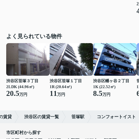
2
よく見られている物件
渋谷区笹塚３丁目
渋谷区笹塚１丁目
渋谷区幡ヶ谷２丁目
2LDK (44.96㎡)
1R (20.64㎡)
1K (22.52㎡)
1
20.5
11
8.5
万円
万円
万円
の賃貸
渋谷区の賃貸一覧
笹塚駅
コンフォートイスト
市区町村から探す