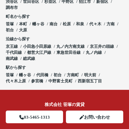
渋谷区
世田谷区
杉並区
中野区
狛江市
新宿区
調布市
町名から探す
笹塚
本町
幡ヶ谷
南台
松原
和泉
代々木
方南
初台
大原
沿線から探す
京王線
小田急小田原線
丸ノ内方南支線
京王井の頭線
千代田線
都営大江戸線
東急世田谷線
丸ノ内線
南武線
総武線
駅から探す
笹塚
幡ヶ谷
代田橋
初台
方南町
明大前
代々木上原
参宮橋
中野富士見町
西新宿五丁目
株式会社 笹塚の賃貸
03-5465-1313
お問い合わせ