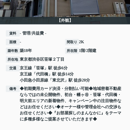
【外観】
- 管理/共益費 -
賃料
-
2K
面積
間取り
築18年
1階/2階建
築年数
所在階
東京都
渋谷区
笹塚
２丁目
所在地
京王線
「
笹塚
」駅 徒歩6分
交通
京王線
「
代田橋
」駅 徒歩14分
小田急小田原線
「
東北沢
」駅 徒歩20分
◆初期費用カード決済・分割払い可能◆地域密着不動産
備考
ならではの未公開物件、初台・幡ヶ谷・笹塚・代田橋・
明大前エリアの新着物件、キャンペーン中の注目物件な
どはお任せください◆オーナー様や管理会社への交渉も
お任せください◆『お部屋探しのまんなかに』をテーマ
に多種多様なご提案させていただきます◆