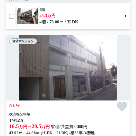
4階
25.3万円
4階 / 73.00㎡ / 3LDK
賃貸マンション
NEW
渋谷区笹塚
TWIZA
16.5
20.5
万円～
万円
管理/共益費5,000円
43.02㎡～44.96㎡ (1LDK～2LDK) /築23年 /4階建