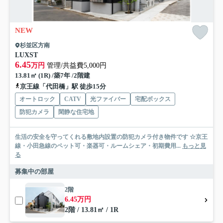
NEW
杉並区方南
LUXST
6.45
万円
管理/共益費5,000円
13.81㎡ (1R) /築7年 /2階建
京王線「代田橋」駅 徒歩15分
オートロック
CATV
光ファイバー
宅配ボックス
防犯カメラ
閑静な住宅地
生活の安全を守ってくれる敷地内設置の防犯カメラ付き物件です ☆京王
線・小田急線のペット可・楽器可・ルームシェア・初期費用...
もっと見
る
募集中の部屋
2階
6.45万円
2階 / 13.81㎡ / 1R