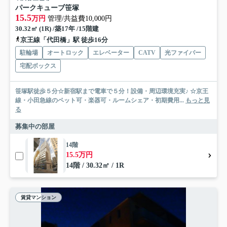
パークキューブ笹塚
15.5
万円
管理/共益費10,000円
30.32㎡ (1R) /築17年 /15階建
京王線「代田橋」駅 徒歩16分
駐輪場
オートロック
エレベーター
CATV
光ファイバー
宅配ボックス
笹塚駅徒歩５分☆新宿駅まで電車で５分！設備・周辺環境充実♪ ☆京王
線・小田急線のペット可・楽器可・ルームシェア・初期費用...
もっと見
る
募集中の部屋
14階
15.5万円
14階 / 30.32㎡ / 1R
賃貸マンション