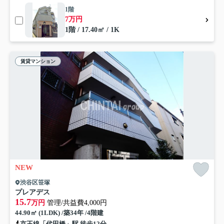
1階
7万円
1階 / 17.40㎡ / 1K
賃貸マンション
NEW
渋谷区笹塚
プレアデス
15.7
万円
管理/共益費4,000円
44.90㎡ (1LDK) /築34年 /4階建
京王線「代田橋」駅 徒歩12分