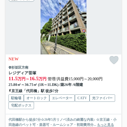
NEW
杉並区方南
レジディア笹塚
11.5
16.5
万円～
万円
管理/共益費15,000円～20,000円
25.80㎡～36.75㎡ (1R～1LDK) /築26年 /6階建
京王線「代田橋」駅 徒歩7分
駐輪場
オートロック
エレベーター
CATV
光ファイバー
宅配ボックス
代田橋駅から徒歩7分☆26年5月リノベ済みの綺麗な内装♪ ☆京王線・小
田急線のペット可・楽器可・ルームシェア・初期費用分...
もっと見る