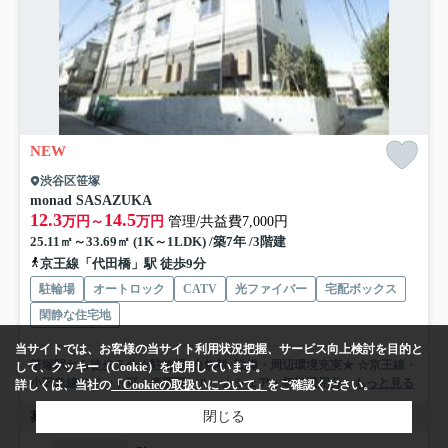
NEW
渋谷区笹塚
monad SASAZUKA
12.3
14.5
万円～
万円
管理/共益費7,000円
25.11㎡～33.69㎡ (1K～1LDK) /築7年 /3階建
京王線「代田橋」駅 徒歩9分
駐輪場
オートロック
CATV
光ファイバー
宅配ボックス
閑静な住宅地
当サイトでは、お客様の当サイト利用状況把握、サービス向上検討を目的と
笹塚駅から徒歩５分☆駐輪場1台無料♪設備・周辺環境充実★ ☆京王線・
して、クッキー（Cookie）を使用しています。
小田急線のペット可・楽器可・ルームシェア・初期費用分...
もっと見る
詳しくは、当社の
「Cookieの取扱いについて」
をご確認ください。
募集中の部屋
閉じる