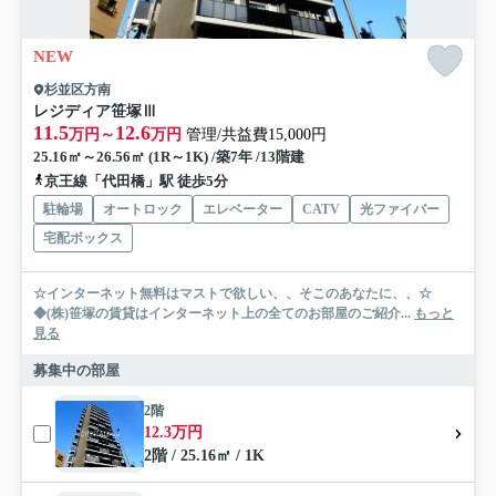
NEW
杉並区方南
レジディア笹塚Ⅲ
11.5
12.6
万円～
万円
管理/共益費15,000円
25.16㎡～26.56㎡ (1R～1K) /築7年 /13階建
京王線「代田橋」駅 徒歩5分
駐輪場
オートロック
エレベーター
CATV
光ファイバー
宅配ボックス
☆インターネット無料はマストで欲しい、、そこのあなたに、、☆
◆(株)笹塚の賃貸はインターネット上の全てのお部屋のご紹介...
もっと
見る
募集中の部屋
2階
12.3万円
2階 / 25.16㎡ / 1K