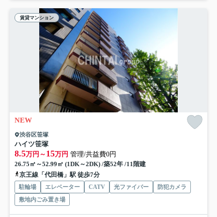
賃貸マンション
NEW
渋谷区笹塚
ハイツ笹塚
8.5
15
万円～
万円
管理/共益費0円
26.75㎡～52.99㎡ (1DK～2DK) /築52年 /11階建
京王線「代田橋」駅 徒歩7分
駐輪場
エレベーター
CATV
光ファイバー
防犯カメラ
敷地内ごみ置き場