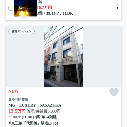
3階
16.7万円
3階 / 39.43㎡ / 1LDK
賃貸マンション
NEW
渋谷区笹塚
MG LUXURY SASAZUKA
13.5
万円
管理/共益費8,000円
30.08㎡ (1LDK) /築3年 /4階建
京王線「代田橋」駅 徒歩8分