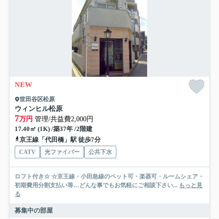
NEW
世田谷区松原
ウィンヒル松原
7
万円
管理/共益費2,000円
17.40㎡ (1K) /築37年 /2階建
京王線「代田橋」駅 徒歩7分
CATV
光ファイバー
公共下水
ロフト付き☆ ☆京王線・小田急線のペット可・楽器可・ルームシェア・
初期費用分割支払い等…どんな事でもお気軽にご相談下さい...
もっと見
る
募集中の部屋