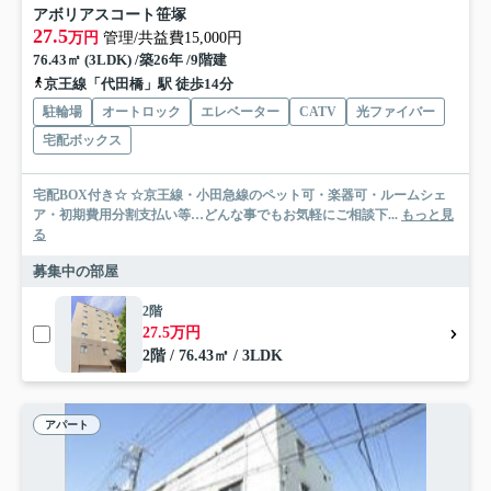
アボリアスコート笹塚
27.5
万円
管理/共益費15,000円
76.43㎡ (3LDK) /築26年 /9階建
京王線「代田橋」駅 徒歩14分
駐輪場
オートロック
エレベーター
CATV
光ファイバー
宅配ボックス
宅配BOX付き☆ ☆京王線・小田急線のペット可・楽器可・ルームシェ
ア・初期費用分割支払い等…どんな事でもお気軽にご相談下...
もっと見
る
募集中の部屋
2階
27.5万円
2階 / 76.43㎡ / 3LDK
アパート