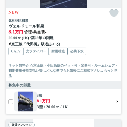
NEW
杉並区和泉
ヴェルドミール和泉
8.1
万円
管理/共益費-
20.00㎡ (1K) /築28年 /3階建
京王線「代田橋」駅 徒歩15分
CATV
光ファイバー
耐震構造
公共下水
ネット無料☆ ☆京王線・小田急線のペット可・楽器可・ルームシェア・
初期費用分割支払い等…どんな事でもお気軽にご相談下さい...
もっと見
る
募集中の部屋
3階
8.1万円
3階 / 20.00㎡ / 1K
賃貸マンション