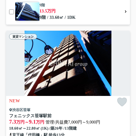
9階
13.5万円
9階 / 33.60㎡ / 1DK
賃貸マンション
NEW
渋谷区笹塚
フェニックス笹塚駅前
7.3
9.1
万円～
万円
管理/共益費7,000円～9,000円
18.60㎡～22.80㎡ (1K) /築26年 /13階建
京王線「代田橋」駅 徒歩13分