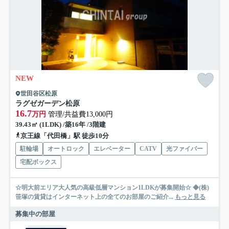
NEW
世田谷区松原
ラグゼガーデン松原
16.7
万円
管理/共益費13,000円
39.43㎡ (1LDK) /築16年 /3階建
京王線「代田橋」駅 徒歩10分
駐輪場
オートロック
エレベーター
CATV
光ファイバー
宅配ボックス
☆明大前エリア大人気の高級低層マンション1LDKが募集開始☆ ◆(株)
笹塚の賃貸はインターネット上の全てのお部屋のご紹介...
もっと見る
募集中の部屋