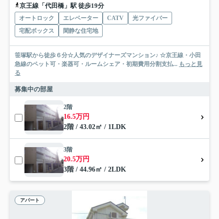
京王線「代田橋」駅 徒歩19分
オートロック
エレベーター
CATV
光ファイバー
宅配ボックス
閑静な住宅地
笹塚駅から徒歩６分☆人気のデザイナーズマンション♪ ☆京王線・小田
急線のペット可・楽器可・ルームシェア・初期費用分割支払...
もっと見
る
募集中の部屋
2階
16.5万円
2階 / 43.02㎡ / 1LDK
3階
20.5万円
3階 / 44.96㎡ / 2LDK
アパート