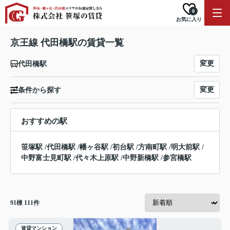
0
お気に入り
京王線 代田橋駅の賃貸一覧
変更
代田橋駅
変更
条件から探す
おすすめの駅
笹塚駅
/
代田橋駅
/
幡ヶ谷駅
/
初台駅
/
方南町駅
/
明大前駅
/
中野富士見町駅
/
代々木上原駅
/
中野新橋駅
/
参宮橋駅
91
棟
111
件
賃貸マンション