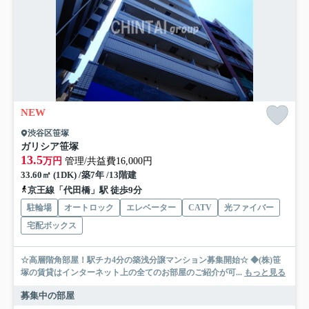
NEW
渋谷区笹塚
ガリシア笹塚
13.5
万円
管理/共益費16,000円
33.60㎡ (1DK) /築7年 /13階建
京王線「代田橋」駅 徒歩9分
駐輪場
オートロック
エレベーター
CATV
光ファイバー
宅配ボックス
☆高層階角部屋！駅チカ4分の築浅分譲マンション募集開始☆ ◆(株)笹
塚の賃貸はインターネット上の全てのお部屋のご紹介が可...
もっと見る
募集中の部屋