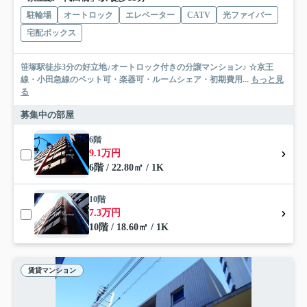
駐輪場
オートロック
エレベーター
CATV
光ファイバー
宅配ボックス
笹塚駅徒歩3分の好立地♪オートロック付きの分譲マンション♪ ☆京王
線・小田急線のペット可・楽器可・ルームシェア・初期費用...
もっと見
る
募集中の部屋
6階
9.1万円
6階 / 22.80㎡ / 1K
10階
7.3万円
10階 / 18.60㎡ / 1K
賃貸マンション