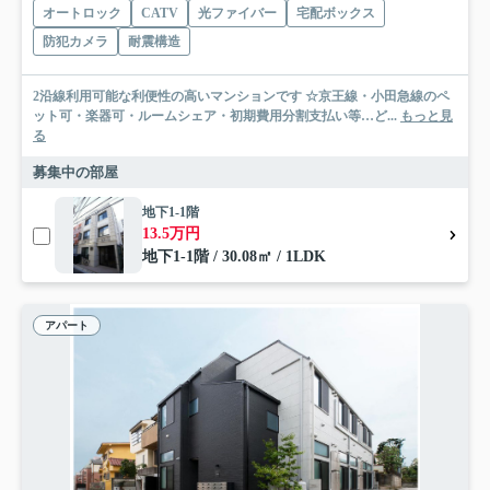
オートロック
CATV
光ファイバー
宅配ボックス
防犯カメラ
耐震構造
2沿線利用可能な利便性の高いマンションです ☆京王線・小田急線のペ
ット可・楽器可・ルームシェア・初期費用分割支払い等…ど...
もっと見
る
募集中の部屋
地下1-1階
13.5万円
地下1-1階 / 30.08㎡ / 1LDK
アパート