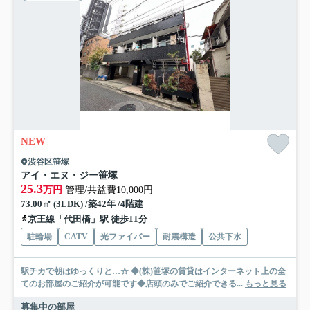
NEW
渋谷区笹塚
アイ・エヌ・ジー笹塚
25.3
万円
管理/共益費10,000円
73.00㎡ (3LDK) /築42年 /4階建
京王線「代田橋」駅 徒歩11分
駐輪場
CATV
光ファイバー
耐震構造
公共下水
駅チカで朝はゆっくりと…☆ ◆(株)笹塚の賃貸はインターネット上の全
てのお部屋のご紹介が可能です◆店頭のみでご紹介できる...
もっと見る
募集中の部屋