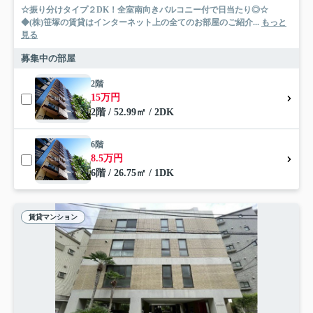
☆振り分けタイプ２DK！全室南向きバルコニー付で日当たり◎☆
◆(株)笹塚の賃貸はインターネット上の全てのお部屋のご紹介...
もっと
見る
募集中の部屋
2階
15万円
2階 / 52.99㎡ / 2DK
6階
8.5万円
6階 / 26.75㎡ / 1DK
賃貸マンション