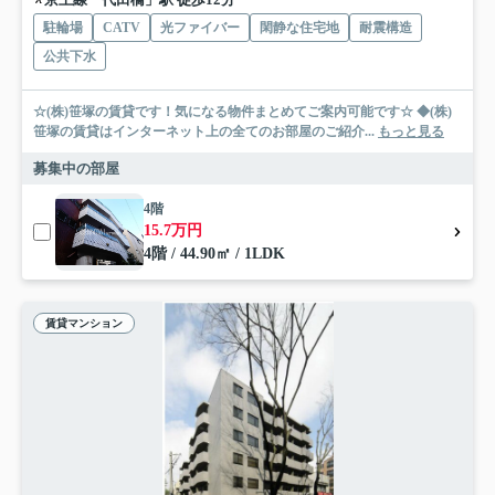
駐輪場
CATV
光ファイバー
閑静な住宅地
耐震構造
公共下水
☆(株)笹塚の賃貸です！気になる物件まとめてご案内可能です☆ ◆(株)
笹塚の賃貸はインターネット上の全てのお部屋のご紹介...
もっと見る
募集中の部屋
4階
15.7万円
4階 / 44.90㎡ / 1LDK
賃貸マンション