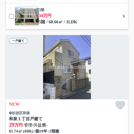
5階
34万円
5階 / 68.66㎡ / 1LDK
一戸建て
NEW
杉並区和泉
和泉１丁目戸建て
29
万円
管理/共益費-
81.74㎡ (4DK) /築19年 /2階建