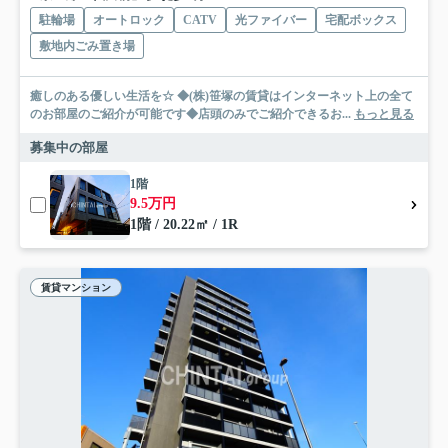
駐輪場
オートロック
CATV
光ファイバー
宅配ボックス
敷地内ごみ置き場
癒しのある優しい生活を☆ ◆(株)笹塚の賃貸はインターネット上の全て
のお部屋のご紹介が可能です◆店頭のみでご紹介できるお...
もっと見る
募集中の部屋
1階
9.5万円
1階 / 20.22㎡ / 1R
賃貸マンション