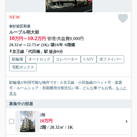
NEW
杉並区和泉
ルーブル明大前
10
10.2
万円～
万円
管理/共益費8,000円
20.32㎡～22.75㎡ (1K) /築16年 /6階建
京王線「代田橋」駅 徒歩9分
駐輪場
オートロック
エレベーター
CATV
光ファイバー
宅配ボックス
駐輪場が利用可能な物件です♪ ☆京王線・小田急線のペット可・楽器
可・ルームシェア・初期費用分割支払い等…どんな事でもお気...
もっと
見る
募集中の部屋
2階
10万円
2階 / 20.32㎡ / 1K