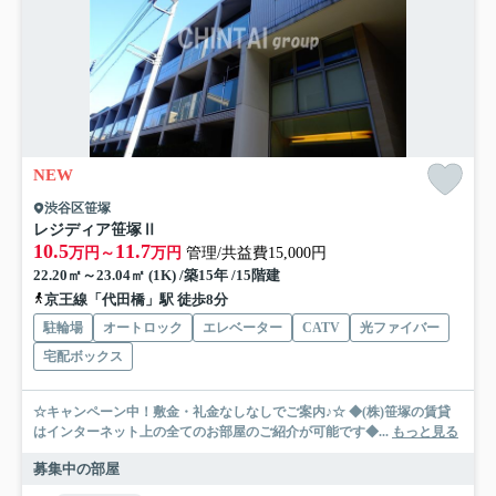
NEW
渋谷区笹塚
レジディア笹塚Ⅱ
10.5
11.7
万円～
万円
管理/共益費15,000円
22.20㎡～23.04㎡ (1K) /築15年 /15階建
京王線「代田橋」駅 徒歩8分
駐輪場
オートロック
エレベーター
CATV
光ファイバー
宅配ボックス
☆キャンペーン中！敷金・礼金なしなしでご案内♪☆ ◆(株)笹塚の賃貸
はインターネット上の全てのお部屋のご紹介が可能です◆...
もっと見る
募集中の部屋