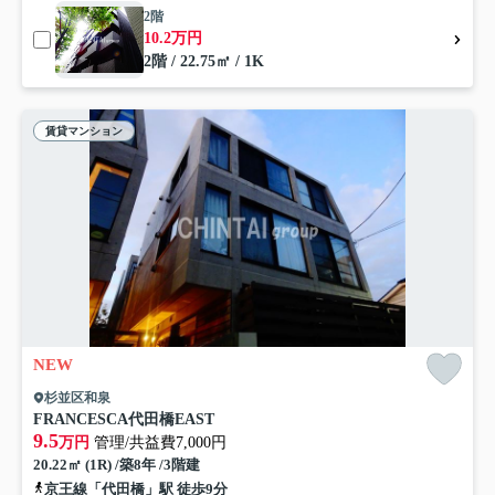
2階
10.2万円
2階 / 22.75㎡ / 1K
賃貸マンション
NEW
杉並区和泉
FRANCESCA代田橋EAST
9.5
万円
管理/共益費7,000円
20.22㎡ (1R) /築8年 /3階建
京王線「代田橋」駅 徒歩9分