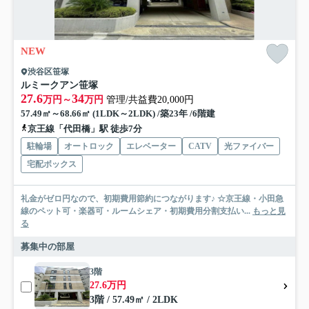
NEW
渋谷区笹塚
ルミークアン笹塚
27.6
34
万円～
万円
管理/共益費20,000円
57.49㎡～68.66㎡ (1LDK～2LDK) /築23年 /6階建
京王線「代田橋」駅 徒歩7分
駐輪場
オートロック
エレベーター
CATV
光ファイバー
宅配ボックス
礼金がゼロ円なので、初期費用節約につながります♪ ☆京王線・小田急
線のペット可・楽器可・ルームシェア・初期費用分割支払い...
もっと見
る
募集中の部屋
3階
27.6万円
3階 / 57.49㎡ / 2LDK