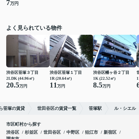
7
万円
よく見られている物件
渋谷区笹塚３丁目
渋谷区笹塚１丁目
渋谷区幡ヶ谷２丁目
2LDK (44.96㎡)
1R (20.64㎡)
1K (22.52㎡)
1
20.5
11
8.5
万円
万円
万円
ら笹塚の賃貸
世田谷区の賃貸一覧
笹塚駅
ル・シエル
市区町村から探す
渋谷区
杉並区
世田谷区
中野区
狛江市
新宿区
調布市