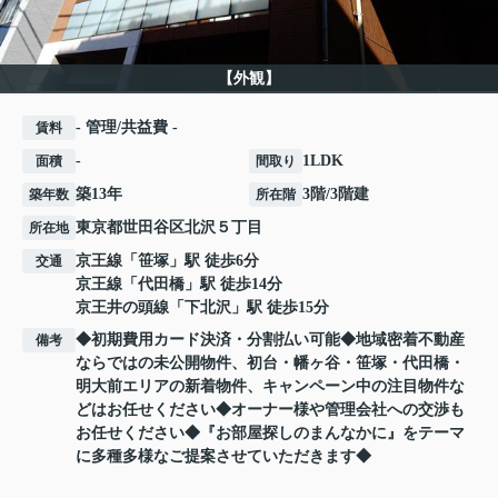
【外観】
- 管理/共益費 -
賃料
-
1LDK
面積
間取り
築13年
3階/3階建
築年数
所在階
東京都
世田谷区
北沢
５丁目
所在地
京王線
「
笹塚
」駅 徒歩6分
交通
京王線
「
代田橋
」駅 徒歩14分
京王井の頭線
「
下北沢
」駅 徒歩15分
◆初期費用カード決済・分割払い可能◆地域密着不動産
備考
ならではの未公開物件、初台・幡ヶ谷・笹塚・代田橋・
明大前エリアの新着物件、キャンペーン中の注目物件な
どはお任せください◆オーナー様や管理会社への交渉も
お任せください◆『お部屋探しのまんなかに』をテーマ
に多種多様なご提案させていただきます◆