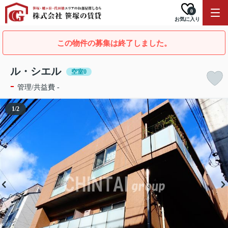
0
お気に入り
この物件の募集は終了しました。
ル・シエル
空室0
-
管理/共益費 -
1
/
2