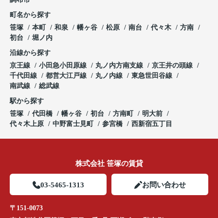
町名から探す
笹塚
本町
和泉
幡ヶ谷
松原
南台
代々木
方南
初台
堀ノ内
沿線から探す
京王線
小田急小田原線
丸ノ内方南支線
京王井の頭線
千代田線
都営大江戸線
丸ノ内線
東急世田谷線
南武線
総武線
駅から探す
笹塚
代田橋
幡ヶ谷
初台
方南町
明大前
代々木上原
中野富士見町
参宮橋
西新宿五丁目
株式会社 笹塚の賃貸
03-5465-1313
お問い合わせ
〒151-0073