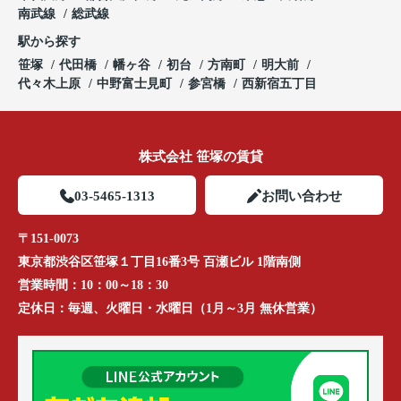
南武線
総武線
駅から探す
笹塚
代田橋
幡ヶ谷
初台
方南町
明大前
代々木上原
中野富士見町
参宮橋
西新宿五丁目
株式会社 笹塚の賃貸
03-5465-1313
お問い合わせ
〒151-0073
東京都渋谷区笹塚１丁目16番3号 百瀬ビル 1階南側
営業時間：
10：00～18：30
定休日：
毎週、火曜日・水曜日（1月～3月 無休営業）