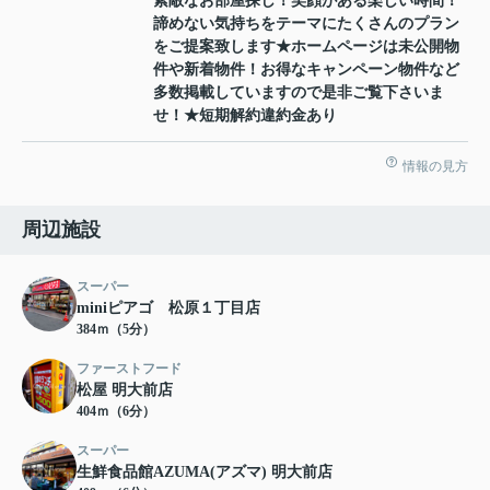
素敵なお部屋探し！笑顔がある楽しい時間！
諦めない気持ちをテーマにたくさんのプラン
をご提案致します★ホームページは未公開物
件や新着物件！お得なキャンペーン物件など
多数掲載していますので是非ご覧下さいま
せ！★短期解約違約金あり
情報の見方
周辺施設
スーパー
miniピアゴ 松原１丁目店
384ｍ（5分）
ファーストフード
松屋 明大前店
404ｍ（6分）
スーパー
生鮮食品館AZUMA(アズマ) 明大前店