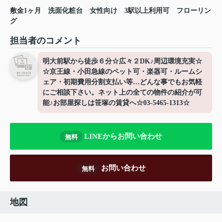
敷金1ヶ月
洗面化粧台
女性向け
3駅以上利用可
フローリン
グ
担当者のコメント
明大前駅から徒歩６分☆広々２DK♪周辺環境充実☆
☆京王線・小田急線のペット可・楽器可・ルームシ
ェア・初期費用分割支払い等…どんな事でもお気軽
にご相談下さい。ネット上の全ての物件の紹介が可
能♪お部屋探しは笹塚の賃貸へ☆03-5465-1313☆
LINEからお問い合わせ
無料
お問い合わせ
無料
地図