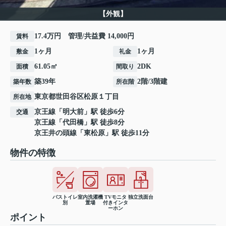
【外観】
17.4万円 管理/共益費 14,000円
賃料
1ヶ月
1ヶ月
敷金
礼金
61.05㎡
2DK
面積
間取り
築39年
2階/3階建
築年数
所在階
東京都
世田谷区
松原
１丁目
所在地
京王線
「
明大前
」駅 徒歩6分
交通
京王線
「
代田橋
」駅 徒歩8分
京王井の頭線
「
東松原
」駅 徒歩11分
物件の特徴
バストイレ
室内洗濯機
TVモニタ
独立洗面台
別
置場
付きインタ
ーホン
ポイント