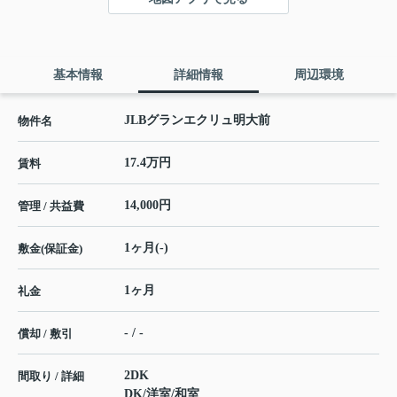
基本情報
詳細情報
周辺環境
JLBグランエクリュ明大前
物件名
17.4万円
賃料
14,000円
管理 / 共益費
1ヶ月(-)
敷金(保証金)
1ヶ月
礼金
- / -
償却 / 敷引
2DK
間取り / 詳細
DK
/
洋室
/
和室