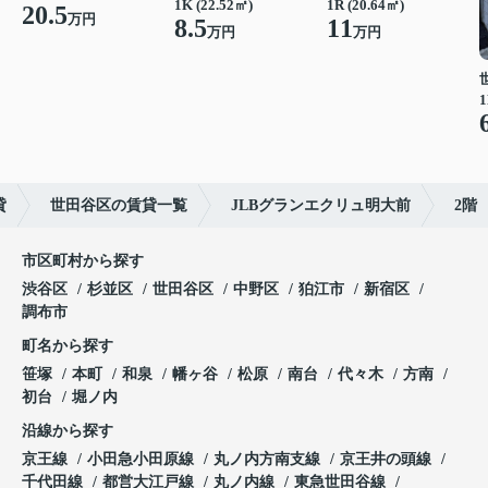
1K (22.52㎡)
1R (20.64㎡)
20.5
万円
8.5
11
万円
万円
1
貸
世田谷区の賃貸一覧
JLBグランエクリュ明大前
2階
市区町村から探す
渋谷区
杉並区
世田谷区
中野区
狛江市
新宿区
調布市
町名から探す
笹塚
本町
和泉
幡ヶ谷
松原
南台
代々木
方南
初台
堀ノ内
沿線から探す
京王線
小田急小田原線
丸ノ内方南支線
京王井の頭線
千代田線
都営大江戸線
丸ノ内線
東急世田谷線