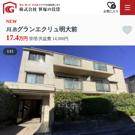
0
お気に入り
NEW
JLBグランエクリュ明大前
17.4
万円
管理/共益費 14,000円
1
/
15