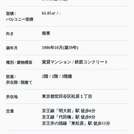
61.05㎡ / -
面積 /
バルコニー面積
南東
向き
1986年10月(築39年)
築年月
賃貸マンション / 鉄筋コンクリート
種別 / 建物構造
2階 / 2階 / 3階建
部屋 /
所在階 / 階建て
東京都
世田谷区
松原
１丁目
所在地
京王線
「
明大前
」駅 徒歩6分
交通
京王線
「
代田橋
」駅 徒歩8分
京王井の頭線
「
東松原
」駅 徒歩11分