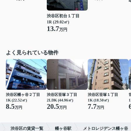
渋谷区初台１丁目
1R (29.02㎡)
13.7
万円
よく見られている物件
渋谷区幡ヶ谷２丁目
渋谷区笹塚３丁目
渋谷区笹塚１丁目
1K (22.52㎡)
2LDK (44.96㎡)
1K (18.50㎡)
1
8.5
20.5
7.7
万円
万円
万円
渋谷区の賃貸一覧
幡ヶ谷駅
メトロレジデンス幡ヶ谷