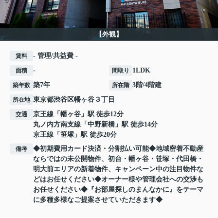
【外観】
- 管理/共益費 -
賃料
-
1LDK
面積
間取り
築7年
3階/4階建
築年数
所在階
東京都
渋谷区
幡ヶ谷
３丁目
所在地
京王線
「
幡ヶ谷
」駅 徒歩12分
交通
丸ノ内方南支線
「
中野新橋
」駅 徒歩14分
京王線
「
笹塚
」駅 徒歩20分
◆初期費用カード決済・分割払い可能◆地域密着不動産
備考
ならではの未公開物件、初台・幡ヶ谷・笹塚・代田橋・
明大前エリアの新着物件、キャンペーン中の注目物件な
どはお任せください◆オーナー様や管理会社への交渉も
お任せください◆『お部屋探しのまんなかに』をテーマ
に多種多様なご提案させていただきます◆