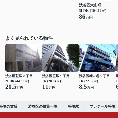
渋谷区大山町
3LDK (104.12㎡)
86
万円
よく見られている物件
渋谷区笹塚３丁目
渋谷区笹塚１丁目
渋谷区幡ヶ谷２丁目
2LDK (44.96㎡)
1R (20.64㎡)
1K (22.52㎡)
1
20.5
11
8.5
万円
万円
万円
笹塚の賃貸
渋谷区の賃貸一覧
笹塚駅
プレジール笹塚