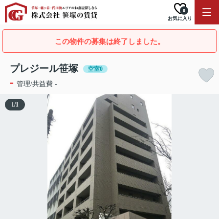
0
お気に入り
この物件の募集は終了しました。
プレジール笹塚
空室0
-
管理/共益費 -
1
/
1