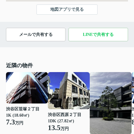
地図アプリで見る
メールで共有する
LINEで共有する
近隣の物件
渋谷区笹塚２丁目
渋谷区西原２丁目
1K (18.60㎡)
1
7.3
1DK (27.82㎡)
万円
13.5
万円