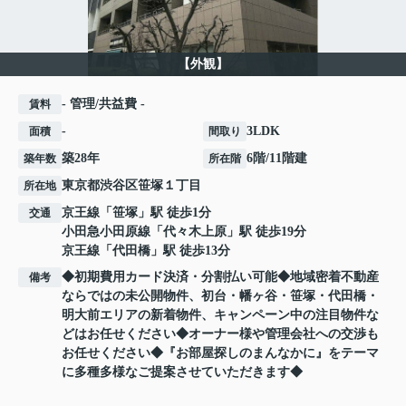
【外観】
- 管理/共益費 -
賃料
-
3LDK
面積
間取り
築28年
6階/11階建
築年数
所在階
東京都
渋谷区
笹塚
１丁目
所在地
京王線
「
笹塚
」駅 徒歩1分
交通
小田急小田原線
「
代々木上原
」駅 徒歩19分
京王線
「
代田橋
」駅 徒歩13分
◆初期費用カード決済・分割払い可能◆地域密着不動産
備考
ならではの未公開物件、初台・幡ヶ谷・笹塚・代田橋・
明大前エリアの新着物件、キャンペーン中の注目物件な
どはお任せください◆オーナー様や管理会社への交渉も
お任せください◆『お部屋探しのまんなかに』をテーマ
に多種多様なご提案させていただきます◆