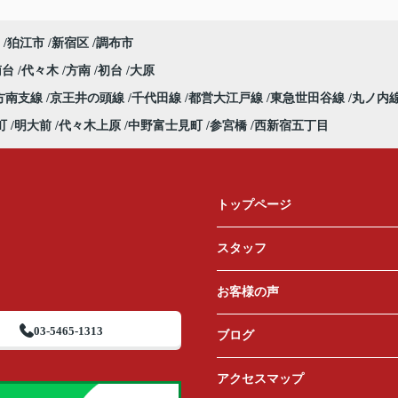
狛江市
新宿区
調布市
南台
代々木
方南
初台
大原
方南支線
京王井の頭線
千代田線
都営大江戸線
東急世田谷線
丸ノ内
町
明大前
代々木上原
中野富士見町
参宮橋
西新宿五丁目
トップページ
スタッフ
お客様の声
03-5465-1313
ブログ
アクセスマップ