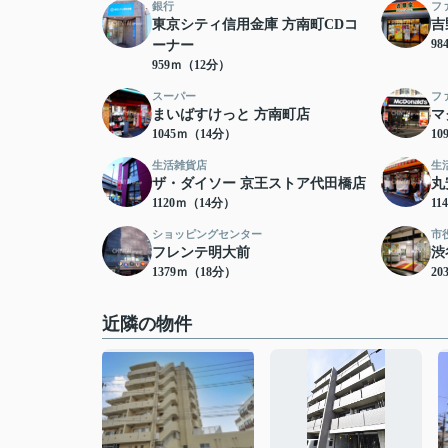
銀行
フ
東京シティ信用金庫 方南町CDコ
吉
9
ーナー
959ｍ（12分）
スーパー
フ
まいばすけっと 方南町店
マ
1045ｍ（14分）
10
生活雑貨店
生
ザ・ダイソー 京王ストア代田橋店
丸
1120ｍ（14分）
11
ショッピングセンター
市
フレンテ明大前
渋
1379ｍ（18分）
20
近隣の物件