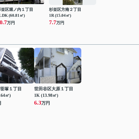
杉並区堀ノ内１丁目
杉並区方南２丁目
LDK (60.81㎡)
1R (15.04㎡)
0.7
7.7
万円
万円
笹塚１丁目
世田谷区大原１丁目
.64㎡)
1K (13.98㎡)
6.3
円
万円