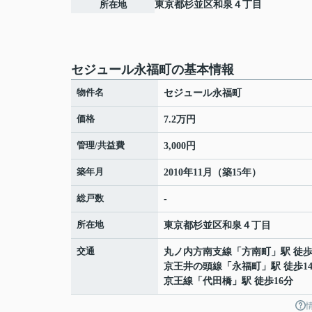
所在地
東京都
杉並区
和泉
４丁目
セジュール永福町の基本情報
物件名
セジュール永福町
価格
7.2万円
管理/共益費
3,000円
築年月
2010年11月（築15年）
総戸数
-
所在地
東京都
杉並区
和泉
４丁目
交通
丸ノ内方南支線
「
方南町
」駅 徒歩
京王井の頭線
「
永福町
」駅 徒歩1
京王線
「
代田橋
」駅 徒歩16分