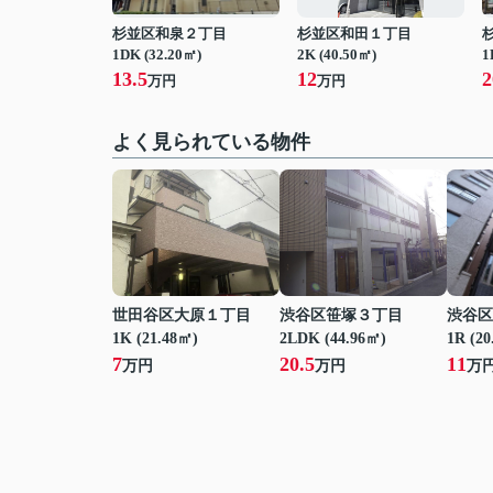
杉並区和泉２丁目
杉並区和田１丁目
1DK (32.20㎡)
2K (40.50㎡)
1
13.5
12
2
万円
万円
よく見られている物件
世田谷区大原１丁目
渋谷区笹塚３丁目
渋谷区
1K (21.48㎡)
2LDK (44.96㎡)
1R (20
7
20.5
11
万円
万円
万