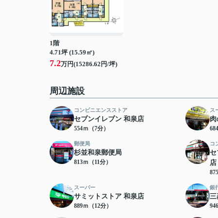
1階
4.71坪 (15.59㎡)
7.2
万円(15286.62円/坪)
周辺施設
コンビニエンスストア
ス
セブンイレブン 和泉店
肉
554ｍ（7分）
6
郵便局
コ
杉並和泉郵便局
セ
813ｍ（11分）
店
8
スーパー
銀
サミットストア 和泉店
三
889ｍ（12分）
9