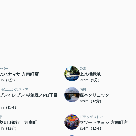
ーパー
公園
のハナマサ 方南町店
上水橋緑地
84ｍ（9分）
697ｍ（9分）
ンビニエンスストア
内科
ブンイレブン 杉並堀ノ内1丁目
森本クリニック
885ｍ（12分）
75ｍ（11分）
行
ドラッグストア
菱UFJ銀行 方南町
マツモトキヨシ 方南町店
46ｍ（12分）
954ｍ（12分）