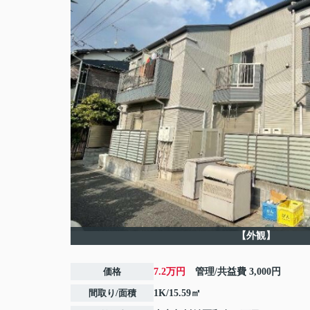
【外観】
価格
7.2万円
管理/共益費
3,000円
間取り/面積
1K/15.59㎡