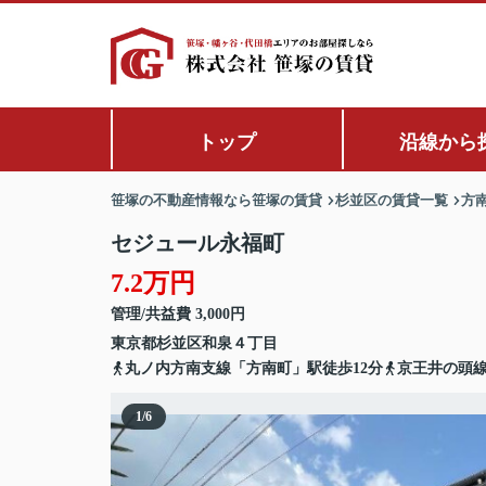
トップ
沿線から
笹塚の不動産情報なら笹塚の賃貸
杉並区の賃貸一覧
方
セジュール永福町
7.2万円
管理/共益費 3,000円
東京都
杉並区
和泉
４丁目
丸ノ内方南支線「方南町」駅徒歩12分
京王井の頭線
1
/
6