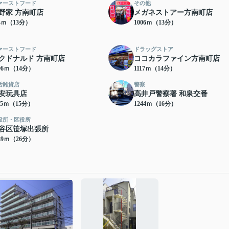
ァーストフード
その他
野家 方南町店
メガネストアー方南町店
84ｍ（13分）
1006ｍ（13分）
ァーストフード
ドラッグストア
クドナルド 方南町店
ココカラファイン方南町店
96ｍ（14分）
1117ｍ（14分）
活雑貨店
警察
安玩具店
高井戸警察署 和泉交番
45ｍ（15分）
1244ｍ（16分）
役所・区役所
谷区笹塚出張所
39ｍ（26分）