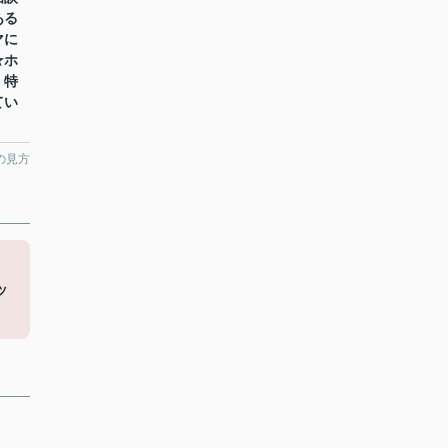
ある
マに
★ホ
！特
てい
の見方
ッ