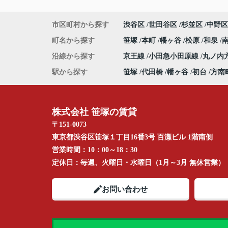
市区町村から探す
渋谷区
世田谷区
杉並区
中野区
町名から探す
笹塚
本町
幡ヶ谷
松原
和泉
沿線から探す
京王線
小田急小田原線
丸ノ内
駅から探す
笹塚
代田橋
幡ヶ谷
初台
方南
株式会社 笹塚の賃貸
〒151-0073
東京都渋谷区笹塚１丁目16番3号 百瀬ビル 1階南側
営業時間：
10：00～18：30
定休日：
毎週、火曜日・水曜日（1月～3月 無休営業）
お問い合わせ