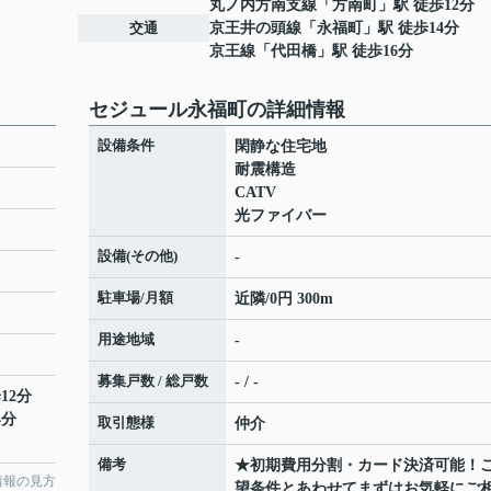
丸ノ内方南支線
「
方南町
」駅 徒歩12分
交通
京王井の頭線
「
永福町
」駅 徒歩14分
京王線
「
代田橋
」駅 徒歩16分
セジュール永福町の詳細情報
設備条件
閑静な住宅地
耐震構造
CATV
光ファイバー
設備(その他)
-
駐車場/月額
近隣/0円 300m
用途地域
-
募集戸数 / 総戸数
- / -
12分
4分
取引態様
仲介
備考
★初期費用分割・カード決済可能！
情報の見方
望条件とあわせてまずはお気軽にご