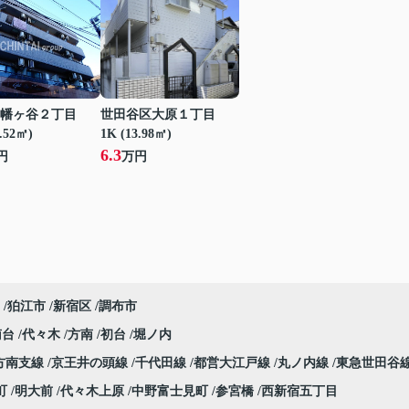
幡ヶ谷２丁目
世田谷区大原１丁目
2.52㎡)
1K (13.98㎡)
6.3
円
万円
狛江市
新宿区
調布市
南台
代々木
方南
初台
堀ノ内
方南支線
京王井の頭線
千代田線
都営大江戸線
丸ノ内線
東急世田谷
町
明大前
代々木上原
中野富士見町
参宮橋
西新宿五丁目