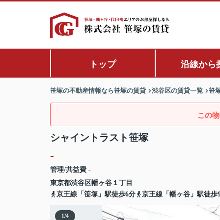
トップ
沿線から
笹塚の不動産情報なら笹塚の賃貸
渋谷区の賃貸一覧
笹
この物
シャイントラスト笹塚
-
管理/共益費 -
東京都
渋谷区
幡ヶ谷
１丁目
京王線「笹塚」駅徒歩6分
京王線「幡ヶ谷」駅徒歩
1
/
4