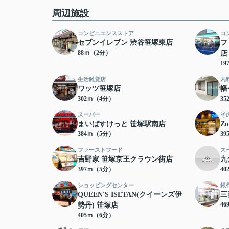
周辺施設
コンビニエンスストア
コ
セブンイレブン 渋谷笹塚東店
フ
88ｍ（2分）
店
1
生活雑貨店
内
ワッツ笹塚店
幡
302ｍ（4分）
3
スーパー
そ
まいばすけっと 笹塚駅南店
Z
384ｍ（5分）
3
ファーストフード
ス
吉野家 笹塚京王クラウン街店
九
397ｍ（5分）
4
ショッピングセンター
銀
QUEEN'S ISETAN(クイーンズ伊
三
4
勢丹) 笹塚店
405ｍ（6分）