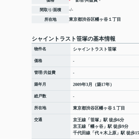
価格
-
管理/共益費
-
間取り/面積
-/-
所在地
東京都
渋谷区
幡ヶ谷
１丁目
シャイントラスト笹塚の基本情報
物件名
シャイントラスト笹塚
価格
-
管理/共益費
-
築年月
2009年3月（築17年）
総戸数
-
所在地
東京都
渋谷区
幡ヶ谷
１丁目
交通
京王線
「
笹塚
」駅 徒歩6分
京王線
「
幡ヶ谷
」駅 徒歩9分
千代田線
「
代々木上原
」駅 徒歩1