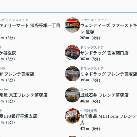
ンビニエンスストア
ファーストフード
ァミリーマート 渋谷笹塚一丁目
ウェンディーズ ファースト
ン 笹塚
97ｍ（3分）
269ｍ（4分）
科
ドラッグストア
ケ谷医院
サンドラッグ 笹塚南口店
52ｍ（5分）
367ｍ（5分）
の他
ドラッグストア
off フレンテ笹塚店
ミネドラッグ フレンテ笹塚店
95ｍ（5分）
395ｍ（5分）
ーパー
スーパー
州屋 京王フレンテ笹塚店
成城石井 フレンテ笹塚店
02ｍ（6分）
402ｍ（6分）
行
生活雑貨店
菱UFJ銀行笹塚支店
無印良品 MUJI com フレン
69ｍ（6分）
店
471ｍ（6分）