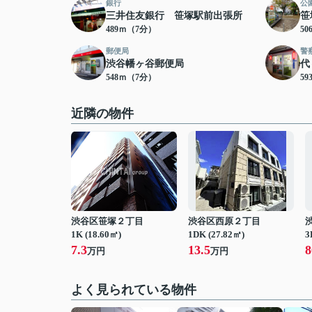
銀行
公
三井住友銀行 笹塚駅前出張所
笹
489ｍ（7分）
5
郵便局
警
渋谷幡ヶ谷郵便局
代
548ｍ（7分）
5
近隣の物件
渋谷区笹塚２丁目
渋谷区西原２丁目
1K (18.60㎡)
1DK (27.82㎡)
3
7.3
13.5
8
万円
万円
よく見られている物件