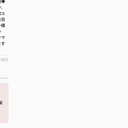
能◆
件、
前エ
注目
ー様
い
ーマ
ます
の見方
・
探