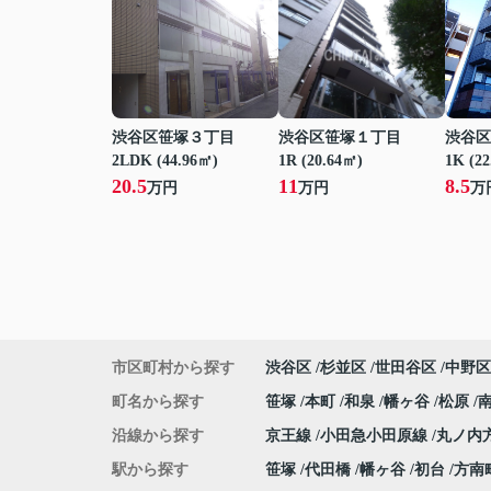
渋谷区笹塚３丁目
渋谷区笹塚１丁目
渋谷区
2LDK (44.96㎡)
1R (20.64㎡)
1K (2
20.5
11
8.5
万円
万円
万
市区町村から探す
渋谷区
杉並区
世田谷区
中野区
町名から探す
笹塚
本町
和泉
幡ヶ谷
松原
沿線から探す
京王線
小田急小田原線
丸ノ内
駅から探す
笹塚
代田橋
幡ヶ谷
初台
方南