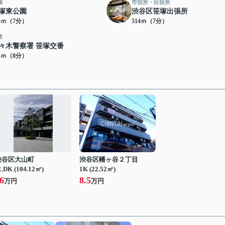
園
市役所・区役所
塚東公園
渋谷区笹塚出張所
06ｍ（7分）
514ｍ（7分）
察
々木警察署 笹塚交番
93ｍ（8分）
渋谷区大山町
渋谷区幡ヶ谷２丁目
LDK (104.12㎡)
1K (22.52㎡)
6
8.5
万円
万円