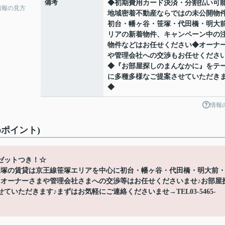
備考
◆初期費用カード決済・分割払い可
情報の見方
地域密着不動産ならではの未公開物
初台・幡ヶ谷・笹塚・代田橋・明大
リアの新着物件、キャンペーン中の
物件などはお任せください◆オーナ
や管理会社への交渉もお任せくださ
◆『お部屋探しのまんなかに』をテ
に多種多様なご提案させていただき
◆
情報
ポイント)
ゼットつき！☆
笹塚の賃貸は京王線笹塚エリアを中心に初台・幡ヶ谷・代田橋・明大前
♪オーナーさまや管理会社さまへの交渉等はお任せくださいませ♪お部屋
いただきます♪まずはお気軽にご連絡くださいませ→TEL03-5465-