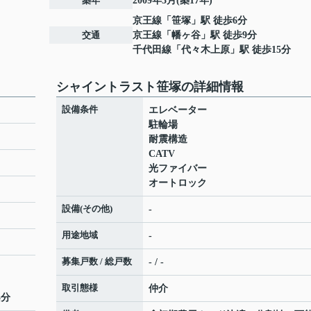
築年
2009年3月(築17年)
京王線
「
笹塚
」駅 徒歩6分
交通
京王線
「
幡ヶ谷
」駅 徒歩9分
千代田線
「
代々木上原
」駅 徒歩15分
シャイントラスト笹塚の詳細情報
設備条件
エレベーター
駐輪場
耐震構造
CATV
光ファイバー
オートロック
設備(その他)
-
用途地域
-
募集戸数 / 総戸数
- / -
取引態様
仲介
5分