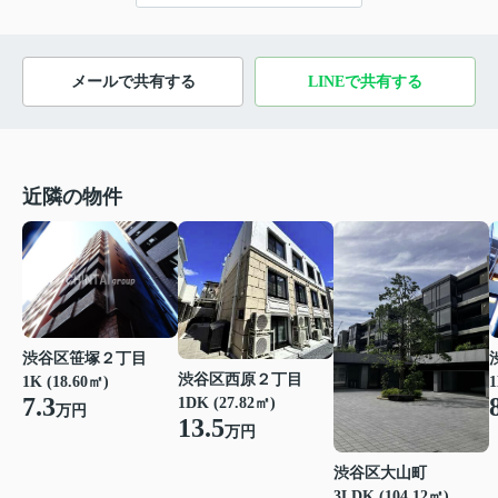
メールで共有する
LINEで共有する
近隣の物件
渋谷区笹塚２丁目
渋谷区西原２丁目
1K (18.60㎡)
1
7.3
1DK (27.82㎡)
万円
13.5
万円
渋谷区大山町
3LDK (104.12㎡)