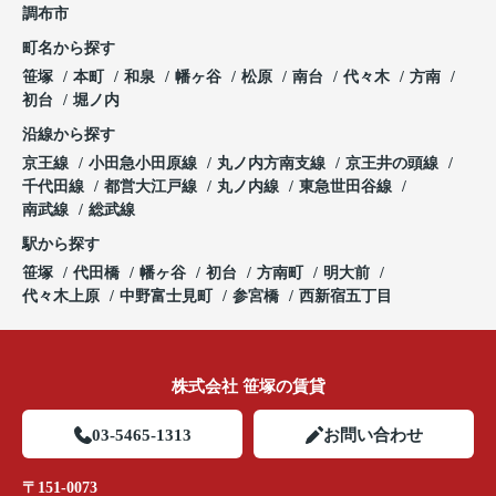
調布市
町名から探す
笹塚
本町
和泉
幡ヶ谷
松原
南台
代々木
方南
初台
堀ノ内
沿線から探す
京王線
小田急小田原線
丸ノ内方南支線
京王井の頭線
千代田線
都営大江戸線
丸ノ内線
東急世田谷線
南武線
総武線
駅から探す
笹塚
代田橋
幡ヶ谷
初台
方南町
明大前
代々木上原
中野富士見町
参宮橋
西新宿五丁目
株式会社 笹塚の賃貸
03-5465-1313
お問い合わせ
〒151-0073