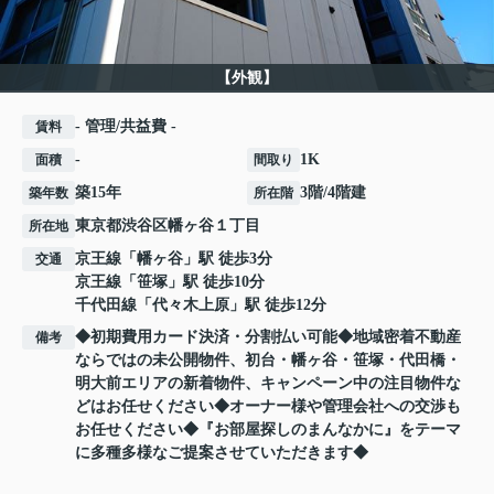
【外観】
- 管理/共益費 -
賃料
-
1K
面積
間取り
築15年
3階/4階建
築年数
所在階
東京都
渋谷区
幡ヶ谷
１丁目
所在地
京王線
「
幡ヶ谷
」駅 徒歩3分
交通
京王線
「
笹塚
」駅 徒歩10分
千代田線
「
代々木上原
」駅 徒歩12分
◆初期費用カード決済・分割払い可能◆地域密着不動産
備考
ならではの未公開物件、初台・幡ヶ谷・笹塚・代田橋・
明大前エリアの新着物件、キャンペーン中の注目物件な
どはお任せください◆オーナー様や管理会社への交渉も
お任せください◆『お部屋探しのまんなかに』をテーマ
に多種多様なご提案させていただきます◆