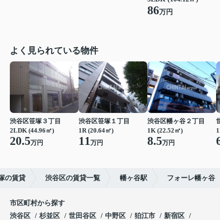
86
万円
よく見られている物件
渋谷区笹塚３丁目
渋谷区笹塚１丁目
渋谷区幡ヶ谷２丁目
2LDK (44.96㎡)
1R (20.64㎡)
1K (22.52㎡)
1
20.5
11
8.5
万円
万円
万円
塚の賃貸
渋谷区の賃貸一覧
幡ヶ谷駅
フォーレ幡ヶ谷
市区町村から探す
渋谷区
杉並区
世田谷区
中野区
狛江市
新宿区