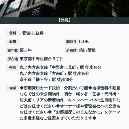
【外観】
- 管理/共益費 -
賃料
-
1LDK
面積
間取り
築55年
3階/7階建
築年数
所在階
東京都
中野区
南台
３丁目
所在地
丸ノ内方南支線
「
中野富士見町
」駅 徒歩10分
交通
丸ノ内方南支線
「
方南町
」駅 徒歩16分
京王線
「
幡ヶ谷
」駅 徒歩18分
◆初期費用カード決済・分割払い可能◆地域密着不動産
備考
ならではの未公開物件、初台・幡ヶ谷・笹塚・代田橋・
明大前エリアの新着物件、キャンペーン中の注目物件な
どはお任せください◆オーナー様や管理会社への交渉も
お任せください◆『お部屋探しのまんなかに』をテーマ
に多種多様なご提案させていただきます◆