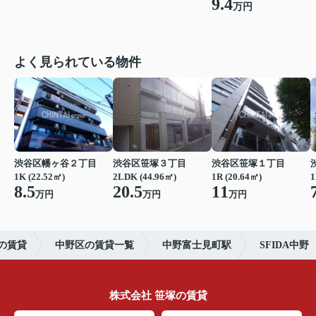
9.4
万円
よく見られている物件
渋谷区幡ヶ谷２丁目
渋谷区笹塚３丁目
渋谷区笹塚１丁目
1K (22.52㎡)
2LDK (44.96㎡)
1R (20.64㎡)
1
8.5
20.5
11
万円
万円
万円
の賃貸
中野区の賃貸一覧
中野富士見町駅
SFIDA中野
株式会社 笹塚の賃貸