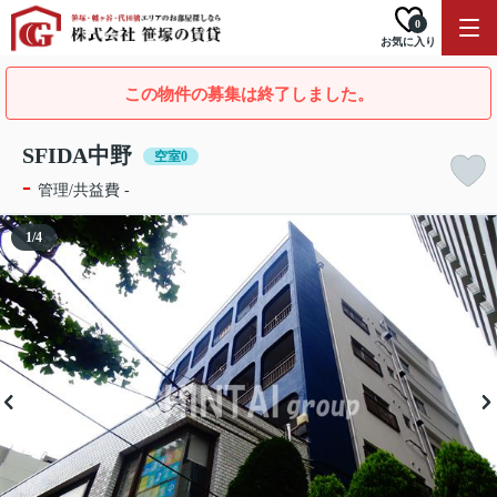
0
お気に入り
この物件の募集は終了しました。
SFIDA中野
空室0
-
管理/共益費 -
1
/
4