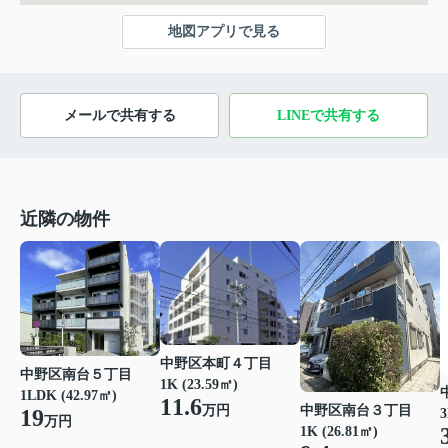
地図アプリで見る
メールで共有する
LINEで共有する
近隣の物件
中野区本町４丁目
中野区南台５丁目
1K (23.59㎡)
1LDK (42.97㎡)
11.6
万円
中野区南台３丁目
19
3
万円
1K (26.81㎡)