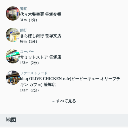
警察
代々木警察署 笹塚交番
31ｍ（1分）
銀行
きらぼし銀行 笹塚支店
69ｍ（1分）
スーパー
サミットストア 笹塚店
133ｍ（2分）
ファーストフード
bb.q OLIVE CHICKEN cafe(ビービーキュー オリーブチ
キン カフェ) 笹塚店
143ｍ（2分）
すべて見る
地図