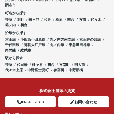
調布市
町名から探す
笹塚
本町
幡ヶ谷
和泉
松原
南台
方南
代々木
堀ノ内
初台
沿線から探す
京王線
小田急小田原線
丸ノ内方南支線
京王井の頭線
千代田線
都営大江戸線
丸ノ内線
東急世田谷線
南武線
総武線
駅から探す
笹塚
代田橋
幡ヶ谷
初台
方南町
明大前
代々木上原
中野富士見町
参宮橋
中野新橋
株式会社 笹塚の賃貸
03-5465-1313
お問い合わせ