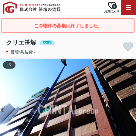
0
お気に入り
この物件の募集は終了しました。
クリエ笹塚
空室0
-
管理/共益費 -
1
/
2