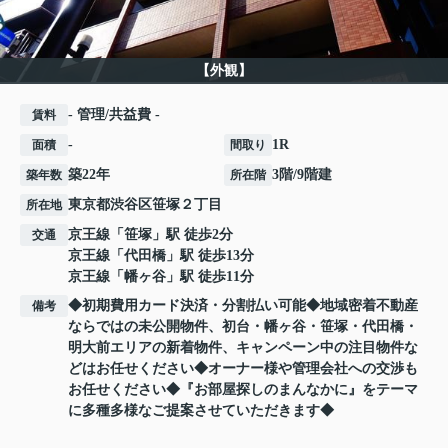
【外観】
- 管理/共益費 -
賃料
-
1R
面積
間取り
築22年
3階/9階建
築年数
所在階
東京都
渋谷区
笹塚
２丁目
所在地
京王線
「
笹塚
」駅 徒歩2分
交通
京王線
「
代田橋
」駅 徒歩13分
京王線
「
幡ヶ谷
」駅 徒歩11分
◆初期費用カード決済・分割払い可能◆地域密着不動産
備考
ならではの未公開物件、初台・幡ヶ谷・笹塚・代田橋・
明大前エリアの新着物件、キャンペーン中の注目物件な
どはお任せください◆オーナー様や管理会社への交渉も
お任せください◆『お部屋探しのまんなかに』をテーマ
に多種多様なご提案させていただきます◆