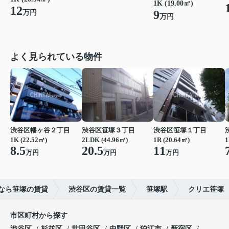
1K (19.00㎡)
12
9
万円
万円
よく見られている物件
渋谷区幡ヶ谷２丁目
渋谷区笹塚３丁目
渋谷区笹塚１丁目
1K (22.52㎡)
2LDK (44.96㎡)
1R (20.64㎡)
1
8.5
20.5
11
万円
万円
万円
なら笹塚の賃貸
渋谷区の賃貸一覧
笹塚駅
クリエ笹塚
市区町村から探す
渋谷区
杉並区
世田谷区
中野区
狛江市
新宿区