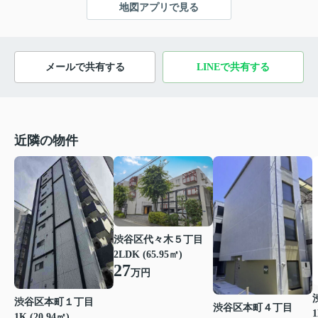
地図アプリで見る
メールで共有する
LINEで共有する
近隣の物件
渋谷区代々木５丁目
2LDK (65.95㎡)
27
万円
渋谷区本町１丁目
渋谷区本町４丁目
1
1K (20.94㎡)