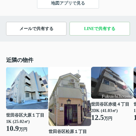
地図アプリで見る
メールで共有する
LINEで共有する
近隣の物件
世田谷区赤堤４丁目
2DK (41.03㎡)
1
世田谷区大原１丁目
12.5
万円
1K (25.02㎡)
10.9
万円
世田谷区松原１丁目