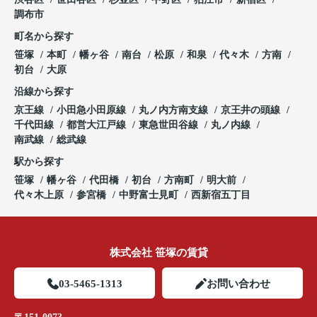
調布市
町名から探す
笹塚
本町
幡ヶ谷
南台
松原
和泉
代々木
方南
初台
大原
沿線から探す
京王線
小田急小田原線
丸ノ内方南支線
京王井の頭線
千代田線
都営大江戸線
東急世田谷線
丸ノ内線
南武線
総武線
駅から探す
笹塚
幡ヶ谷
代田橋
初台
方南町
明大前
代々木上原
参宮橋
中野富士見町
西新宿五丁目
株式会社 笹塚の賃貸
03-5465-1313
お問い合わせ