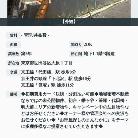
【外観】
- 管理/共益費 -
賃料
-
2DK
面積
間取り
築2年
地下1-1階/3階建
築年数
所在階
東京都
世田谷区
大原
１丁目
所在地
京王線
「
代田橋
」駅 徒歩9分
交通
京王井の頭線
「
下北沢
」駅 徒歩10分
京王線
「
笹塚
」駅 徒歩11分
◆初期費用カード決済・分割払い可能◆地域密着不動産
備考
ならではの未公開物件、初台・幡ヶ谷・笹塚・代田橋・
明大前エリアの新着物件、キャンペーン中の注目物件な
どはお任せください◆オーナー様や管理会社への交渉も
お任せください◆『お部屋探しのまんなかに』をテーマ
に多種多様なご提案させていただきます◆