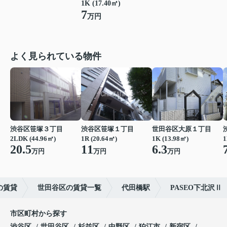
1K (17.40㎡)
7
万円
よく見られている物件
渋谷区笹塚３丁目
渋谷区笹塚１丁目
世田谷区大原１丁目
2LDK (44.96㎡)
1R (20.64㎡)
1K (13.98㎡)
1
20.5
11
6.3
万円
万円
万円
の賃貸
世田谷区の賃貸一覧
代田橋駅
PASEO下北沢Ⅱ
市区町村から探す
渋谷区
世田谷区
杉並区
中野区
狛江市
新宿区