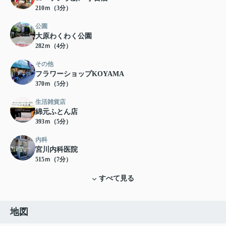
210ｍ（3分）
公園
大原わくわく公園
282ｍ（4分）
その他
フラワーショップKOYAMA
370ｍ（5分）
生活雑貨店
綿元ふとん店
393ｍ（5分）
内科
宮川内科医院
515ｍ（7分）
すべて見る
地図