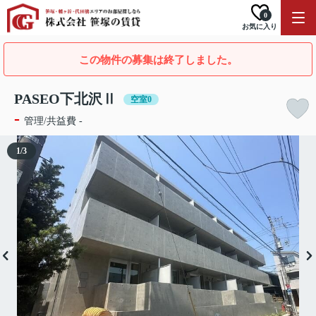
0
お気に入り
この物件の募集は終了しました。
PASEO下北沢Ⅱ
空室0
-
管理/共益費 -
1
/
3