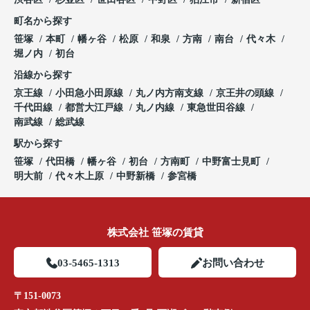
町名から探す
笹塚
本町
幡ヶ谷
松原
和泉
方南
南台
代々木
堀ノ内
初台
沿線から探す
京王線
小田急小田原線
丸ノ内方南支線
京王井の頭線
千代田線
都営大江戸線
丸ノ内線
東急世田谷線
南武線
総武線
駅から探す
笹塚
代田橋
幡ヶ谷
初台
方南町
中野富士見町
明大前
代々木上原
中野新橋
参宮橋
株式会社 笹塚の賃貸
03-5465-1313
お問い合わせ
〒151-0073