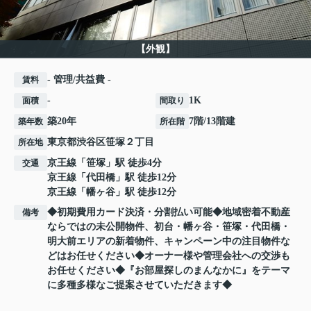
【外観】
- 管理/共益費 -
賃料
-
1K
面積
間取り
築20年
7階/13階建
築年数
所在階
東京都
渋谷区
笹塚
２丁目
所在地
京王線
「
笹塚
」駅 徒歩4分
交通
京王線
「
代田橋
」駅 徒歩12分
京王線
「
幡ヶ谷
」駅 徒歩12分
◆初期費用カード決済・分割払い可能◆地域密着不動産
備考
ならではの未公開物件、初台・幡ヶ谷・笹塚・代田橋・
明大前エリアの新着物件、キャンペーン中の注目物件な
どはお任せください◆オーナー様や管理会社への交渉も
お任せください◆『お部屋探しのまんなかに』をテーマ
に多種多様なご提案させていただきます◆