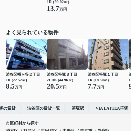
1R (29.02㎡)
13.7
万円
よく見られている物件
渋谷区幡ヶ谷２丁目
渋谷区笹塚３丁目
渋谷区笹塚１丁目
1K (22.52㎡)
2LDK (44.96㎡)
1K (18.50㎡)
1
8.5
20.5
7.7
万円
万円
万円
塚の賃貸
渋谷区の賃貸一覧
笹塚駅
VIA LATTEA笹塚
市区町村から探す
渋谷区
杉並区
世田谷区
中野区
狛江市
新宿区