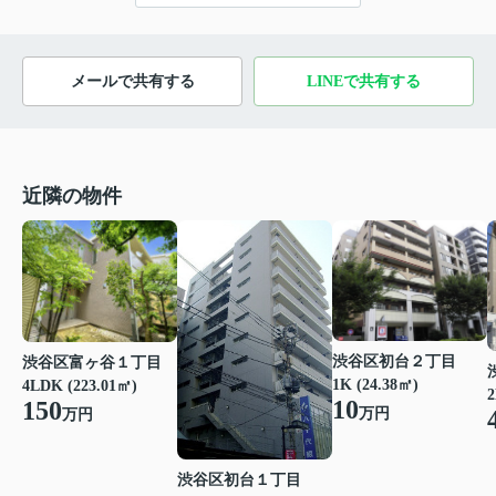
メールで共有する
LINEで共有する
近隣の物件
渋谷区初台２丁目
渋谷区富ヶ谷１丁目
1K (24.38㎡)
4LDK (223.01㎡)
2
10
150
万円
万円
渋谷区初台１丁目