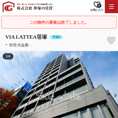
0
お気に入り
この物件の募集は終了しました。
VIA LATTEA笹塚
空室0
-
管理/共益費 -
1
/
4