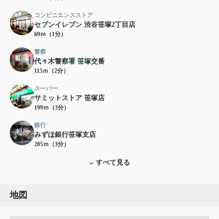
コンビニエンスストア
セブンイレブン 渋谷笹塚2丁目店
69ｍ（1分）
警察
代々木警察署 笹塚交番
115ｍ（2分）
スーパー
サミットストア 笹塚店
199ｍ（3分）
銀行
みずほ銀行笹塚支店
205ｍ（3分）
すべて見る
地図