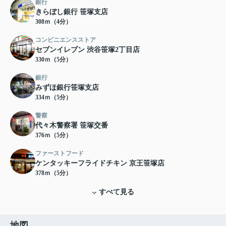
銀行
きらぼし銀行 笹塚支店
308ｍ（4分）
コンビニエンスストア
セブンイレブン 渋谷笹塚2丁目店
330ｍ（5分）
銀行
みずほ銀行笹塚支店
334ｍ（5分）
警察
代々木警察署 笹塚交番
376ｍ（5分）
ファーストフード
ケンタッキーフライドチキン 京王笹塚店
378ｍ（5分）
すべて見る
地図