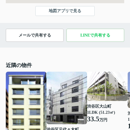
地図アプリで見る
メールで共有する
LINEで共有する
近隣の物件
渋谷区大山町
1LDK (51.23㎡)
33.5
1
万円
渋谷区元代々木町