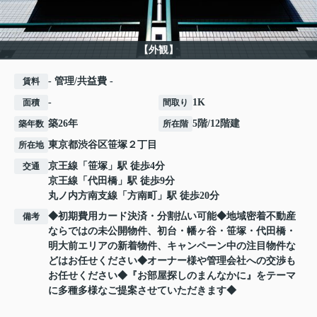
【外観】
- 管理/共益費 -
賃料
-
1K
面積
間取り
築26年
5階/12階建
築年数
所在階
東京都
渋谷区
笹塚
２丁目
所在地
京王線
「
笹塚
」駅 徒歩4分
交通
京王線
「
代田橋
」駅 徒歩9分
丸ノ内方南支線
「
方南町
」駅 徒歩20分
◆初期費用カード決済・分割払い可能◆地域密着不動産
備考
ならではの未公開物件、初台・幡ヶ谷・笹塚・代田橋・
明大前エリアの新着物件、キャンペーン中の注目物件な
どはお任せください◆オーナー様や管理会社への交渉も
お任せください◆『お部屋探しのまんなかに』をテーマ
に多種多様なご提案させていただきます◆