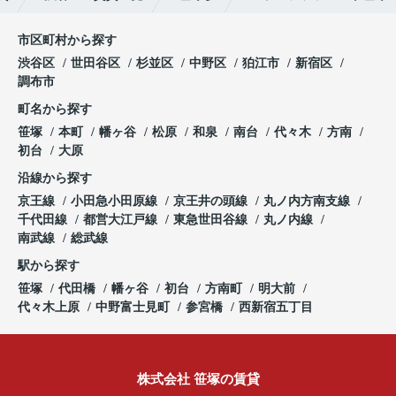
市区町村から探す
渋谷区
世田谷区
杉並区
中野区
狛江市
新宿区
調布市
町名から探す
笹塚
本町
幡ヶ谷
松原
和泉
南台
代々木
方南
初台
大原
沿線から探す
京王線
小田急小田原線
京王井の頭線
丸ノ内方南支線
千代田線
都営大江戸線
東急世田谷線
丸ノ内線
南武線
総武線
駅から探す
笹塚
代田橋
幡ヶ谷
初台
方南町
明大前
代々木上原
中野富士見町
参宮橋
西新宿五丁目
株式会社 笹塚の賃貸