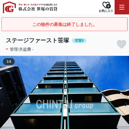
0
お気に入り
この物件の募集は終了しました。
ステージファースト笹塚
空室0
-
管理/共益費 -
1
/
4