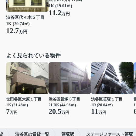
1K (19.01㎡)
11.2
万円
渋谷区代々木５丁目
1K (20.74㎡)
12.7
万円
よく見られている物件
世田谷区大原１丁目
渋谷区笹塚３丁目
渋谷区笹塚１丁目
1K (21.48㎡)
2LDK (44.96㎡)
1R (20.64㎡)
1
7
20.5
11
万円
万円
万円
貸
渋谷区の賃貸一覧
笹塚駅
ステージファースト笹塚