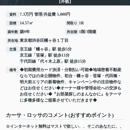
【外観】
7.3万円 管理/共益費 5,000円
賃料
14.57㎡
1R
面積
間取り
築9年
1階/3階建
築年数
所在階
東京都
渋谷区
幡ヶ谷
１丁目
所在地
京王線
「
幡ヶ谷
」駅 徒歩5分
交通
京王線
「
笹塚
」駅 徒歩11分
千代田線
「
代々木上原
」駅 徒歩15分
◆初期費用カード決済・分割払い可能◆地域密着不動産
備考
ならではの未公開物件、初台・幡ヶ谷・笹塚・代田橋・
明大前エリアの新着物件、キャンペーン中の注目物件な
どはお任せください◆オーナー様や管理会社への交渉も
お任せください◆『お部屋探しのまんなかに』をテーマ
に多種多様なご提案させていただきます◆
カーサ・ロッサのコメント(おすすめポイント)
☆インターネット無料はマストで欲しい、、そこのあなたに、、