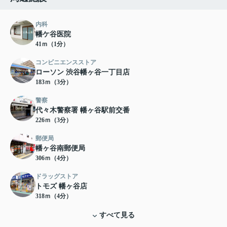
内科
幡ケ谷医院
41ｍ（1分）
コンビニエンスストア
ローソン 渋谷幡ヶ谷一丁目店
183ｍ（3分）
警察
代々木警察署 幡ヶ谷駅前交番
226ｍ（3分）
郵便局
幡ヶ谷南郵便局
306ｍ（4分）
ドラッグストア
トモズ 幡ヶ谷店
318ｍ（4分）
すべて見る