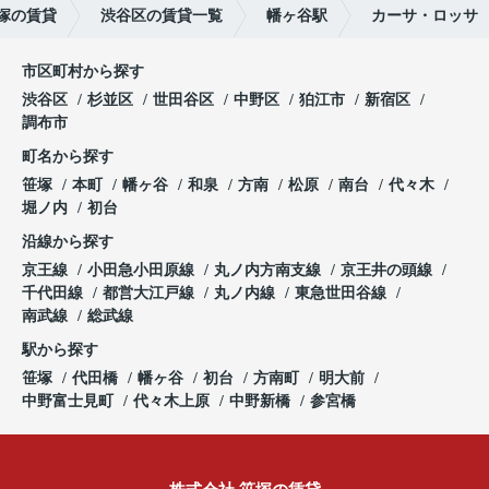
塚の賃貸
渋谷区の賃貸一覧
幡ヶ谷駅
カーサ・ロッサ
市区町村から探す
渋谷区
杉並区
世田谷区
中野区
狛江市
新宿区
調布市
町名から探す
笹塚
本町
幡ヶ谷
和泉
方南
松原
南台
代々木
堀ノ内
初台
沿線から探す
京王線
小田急小田原線
丸ノ内方南支線
京王井の頭線
千代田線
都営大江戸線
丸ノ内線
東急世田谷線
南武線
総武線
駅から探す
笹塚
代田橋
幡ヶ谷
初台
方南町
明大前
中野富士見町
代々木上原
中野新橋
参宮橋