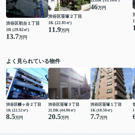
2LDK (93.16㎡)
46
万円
渋谷区笹塚２丁目
1
1K (22.81㎡)
渋谷区初台１丁目
11.9
1R (29.02㎡)
万円
13.7
万円
よく見られている物件
渋谷区幡ヶ谷２丁目
渋谷区笹塚３丁目
渋谷区笹塚１丁目
1K (22.52㎡)
2LDK (44.96㎡)
1K (18.50㎡)
1
8.5
20.5
7.7
万円
万円
万円