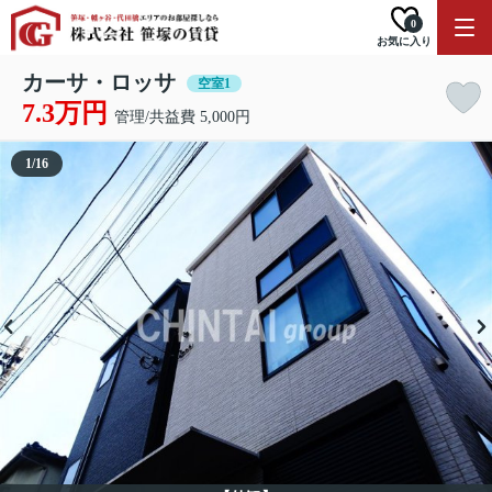
0
お気に入り
カーサ・ロッサ
空室1
7.3万円
管理/共益費 5,000円
1
/
16