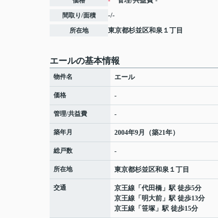
価格
-
管理/共益費
-
間取り/面積
-/-
所在地
東京都
杉並区
和泉
１丁目
エールの基本情報
物件名
エール
価格
-
管理/共益費
-
築年月
2004年9月（築21年）
総戸数
-
所在地
東京都
杉並区
和泉
１丁目
交通
京王線
「
代田橋
」駅 徒歩5分
京王線
「
明大前
」駅 徒歩13分
京王線
「
笹塚
」駅 徒歩15分