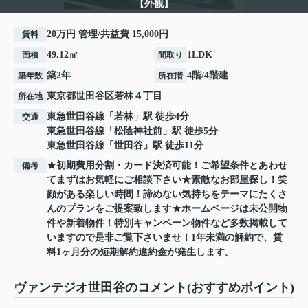
【外観】
20万円 管理/共益費 15,000円
賃料
49.12㎡
1LDK
面積
間取り
築2年
4階/4階建
築年数
所在階
東京都
世田谷区
若林
４丁目
所在地
東急世田谷線
「
若林
」駅 徒歩4分
交通
東急世田谷線
「
松陰神社前
」駅 徒歩5分
東急世田谷線
「
世田谷
」駅 徒歩11分
★初期費用分割・カード決済可能！ご希望条件とあわせ
備考
てまずはお気軽にご相談下さい★素敵なお部屋探し！笑
顔がある楽しい時間！諦めない気持ちをテーマにたくさ
んのプランをご提案致します★ホームページは未公開物
件や新着物件！特別キャンペーン物件など多数掲載して
いますので是非ご覧下さいませ！1年未満の解約で、賃
料1ヶ月分の短期解約違約金が発生します。
ヴァンテジオ世田谷のコメント(おすすめポイント)