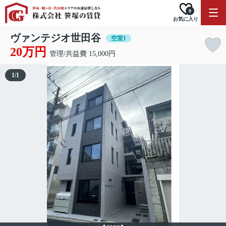
0
お気に入り
ヴァンテジオ世田谷
空室1
20万円
管理/共益費 15,000円
1
/
1