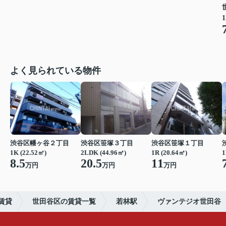
1
よく見られている物件
渋谷区幡ヶ谷２丁目
渋谷区笹塚３丁目
渋谷区笹塚１丁目
1K (22.52㎡)
2LDK (44.96㎡)
1R (20.64㎡)
1
8.5
20.5
11
万円
万円
万円
賃貸
世田谷区の賃貸一覧
若林駅
ヴァンテジオ世田谷