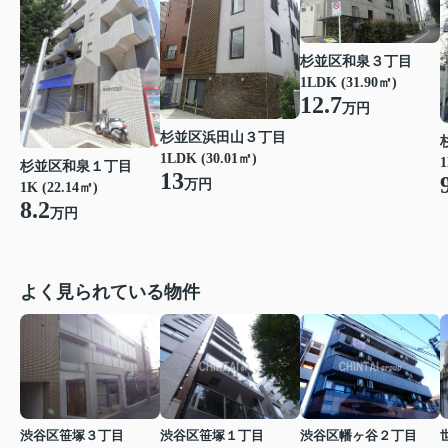
杉並区和泉３丁目
1LDK (31.90㎡)
12.7
万円
杉並区浜田山３丁目
1LDK (30.01㎡)
1
杉並区和泉１丁目
13
万円
1K (22.14㎡)
8.2
万円
よく見られている物件
渋谷区笹塚３丁目
渋谷区笹塚１丁目
渋谷区幡ヶ谷２丁目