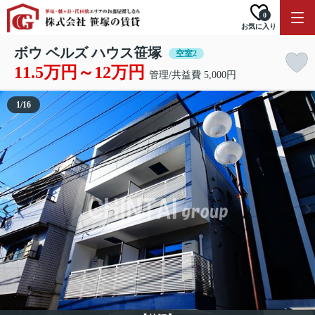
0
お気に入り
ボウ ベルズ ハウス笹塚
空室2
11.5万円～12万円
管理/共益費 5,000円
1
/
16