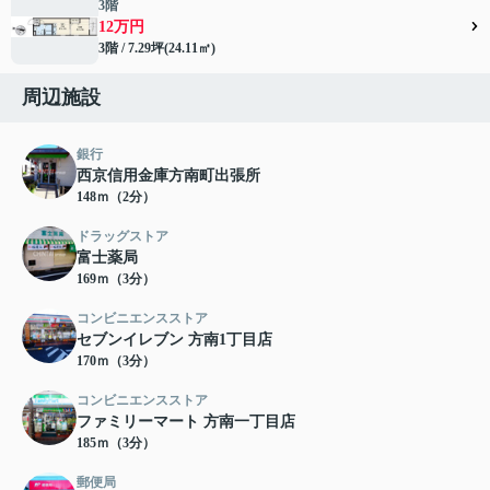
3階
12万円
3階 / 7.29坪(24.11㎡)
周辺施設
銀行
西京信用金庫方南町出張所
148ｍ（2分）
ドラッグストア
富士薬局
169ｍ（3分）
コンビニエンスストア
セブンイレブン 方南1丁目店
170ｍ（3分）
コンビニエンスストア
ファミリーマート 方南一丁目店
185ｍ（3分）
郵便局