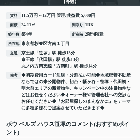
【外観】
11.5万円～12万円 管理/共益費 5,000円
賃料
24.11㎡
1DK
面積
間取り
築4年
2階/4階建
築年数
所在階
東京都
杉並区
方南
１丁目
所在地
京王線
「
笹塚
」駅 徒歩13分
交通
京王線
「
代田橋
」駅 徒歩13分
丸ノ内方南支線
「
方南町
」駅 徒歩14分
◆初期費用カード決済・分割払い可能◆地域密着不動産
備考
ならではの未公開物件、初台・幡ヶ谷・笹塚・代田橋・
明大前エリアの新着物件、キャンペーン中の注目物件な
どはお任せください◆オーナー様や管理会社への交渉も
お任せください◆『お部屋探しのまんなかに』をテーマ
に多種多様なご提案させていただきます◆
ボウ ベルズ ハウス笹塚のコメント(おすすめポイ
ント)