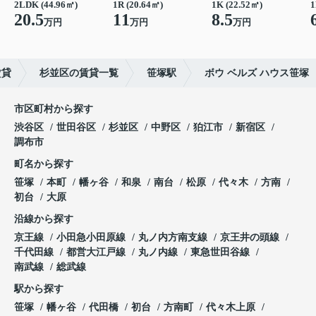
2LDK (44.96㎡)
1R (20.64㎡)
1K (22.52㎡)
1
20.5
11
8.5
万円
万円
万円
賃貸
杉並区の賃貸一覧
笹塚駅
ボウ ベルズ ハウス笹塚
市区町村から探す
渋谷区
世田谷区
杉並区
中野区
狛江市
新宿区
調布市
町名から探す
笹塚
本町
幡ヶ谷
和泉
南台
松原
代々木
方南
初台
大原
沿線から探す
京王線
小田急小田原線
丸ノ内方南支線
京王井の頭線
千代田線
都営大江戸線
丸ノ内線
東急世田谷線
南武線
総武線
駅から探す
笹塚
幡ヶ谷
代田橋
初台
方南町
代々木上原