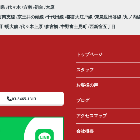
和泉
代々木
方南
初台
大原
方南支線
京王井の頭線
千代田線
都営大江戸線
東急世田谷線
丸ノ内
町
明大前
代々木上原
参宮橋
中野富士見町
西新宿五丁目
トップページ
スタッフ
お客様の声
03-5465-1313
ブログ
アクセスマップ
会社概要