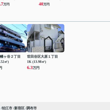
.7
40
万円
万円
幡ヶ谷２丁目
世田谷区大原１丁目
2.52㎡)
1K (13.98㎡)
6.3
円
万円
狛江市
新宿区
調布市