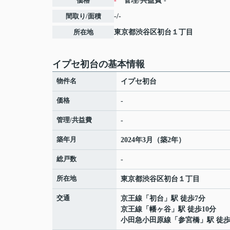
価格
-
管理/共益費
-
間取り/面積
-/-
所在地
東京都
渋谷区
初台
１丁目
イプセ初台の基本情報
物件名
イプセ初台
価格
-
管理/共益費
-
築年月
2024年3月（築2年）
総戸数
-
所在地
東京都
渋谷区
初台
１丁目
交通
京王線
「
初台
」駅 徒歩7分
京王線
「
幡ヶ谷
」駅 徒歩10分
小田急小田原線
「
参宮橋
」駅 徒歩