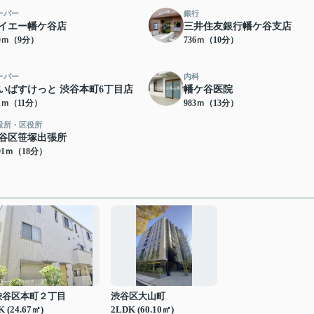
ーパー
銀行
イエー幡ケ谷店
三井住友銀行幡ケ谷支店
10ｍ（9分）
736ｍ（10分）
ーパー
内科
いばすけっと 渋谷本町6丁目店
幡ケ谷医院
61ｍ（11分）
983ｍ（13分）
役所・区役所
谷区笹塚出張所
91ｍ（18分）
渋谷区本町２丁目
渋谷区大山町
K (24.67㎡)
2LDK (60.10㎡)