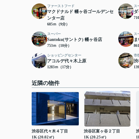
ファーストフード
ス
マクドナルド 幡ヶ谷ゴールデンセ
ダ
7
ンター店
685ｍ（9分）
スーパー
ス
Santoku(サントク) 幡ヶ谷店
ま
753ｍ（10分）
8
ショッピングセンター
市
アコルデ代々木上原
渋
1283ｍ（17分）
13
近隣の物件
渋谷区代々木４丁目
渋谷区富ヶ谷２丁目
1K (20.02㎡)
1K (20.25㎡)
1