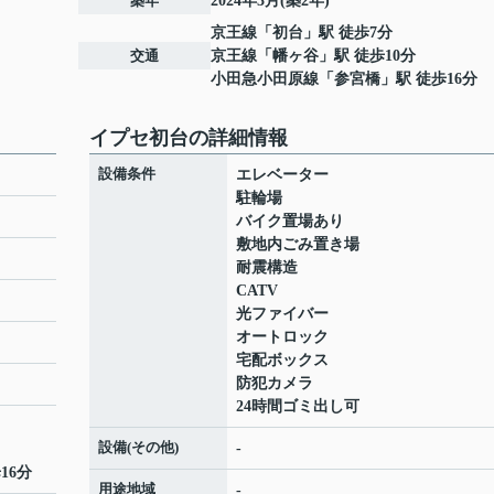
築年
2024年3月(築2年)
京王線
「
初台
」駅 徒歩7分
交通
京王線
「
幡ヶ谷
」駅 徒歩10分
小田急小田原線
「
参宮橋
」駅 徒歩16分
イプセ初台の詳細情報
設備条件
エレベーター
駐輪場
バイク置場あり
敷地内ごみ置き場
耐震構造
CATV
光ファイバー
オートロック
宅配ボックス
防犯カメラ
24時間ゴミ出し可
設備(その他)
-
16分
用途地域
-