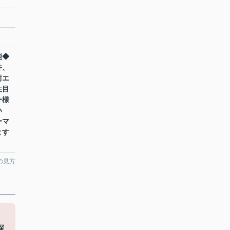
能◆
件、
前エ
注目
ー様
い
ーマ
ます
の見方
・
探