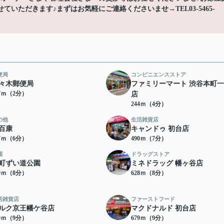
いただきます♪まずはお気軽にご連絡くださいませ→TEL03-5465-
便局
コンビニエンスストア
々木郵便局
ファミリーマート 渋谷本町
47ｍ（2分）
店
244ｍ（4分）
の他
生活雑貨店
百康
キャンドゥ 初台店
77ｍ（6分）
490ｍ（7分）
園
ドラッグストア
町ずい道公園
ミネドラッグ 幡ヶ谷店
19ｍ（8分）
628ｍ（8分）
活雑貨店
ファーストフード
ルク京王幡ケ谷店
マクドナルド 初台店
60ｍ（9分）
679ｍ（9分）