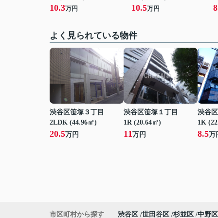
10.3
10.5
8
万円
万円
よく見られている物件
渋谷区笹塚３丁目
渋谷区笹塚１丁目
渋谷区
2LDK (44.96㎡)
1R (20.64㎡)
1K (2
20.5
11
8.5
万円
万円
万
市区町村から探す
渋谷区
世田谷区
杉並区
中野区