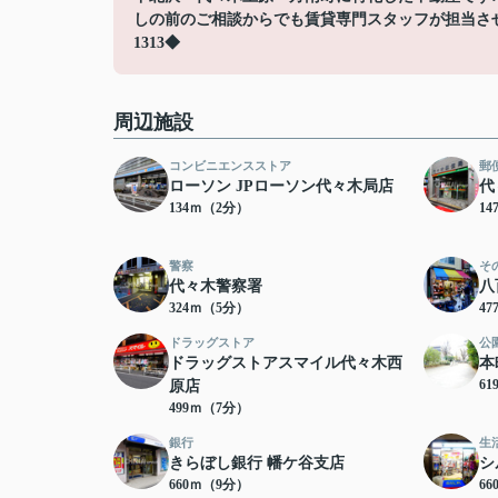
しの前のご相談からでも賃貸専門スタッフが担当させて
1313◆
周辺施設
コンビニエンスストア
郵
ローソン JPローソン代々木局店
代
134ｍ（2分）
1
警察
そ
代々木警察署
八
324ｍ（5分）
4
ドラッグストア
公
ドラッグストアスマイル代々木西
本
6
原店
499ｍ（7分）
銀行
生
きらぼし銀行 幡ケ谷支店
シ
660ｍ（9分）
6