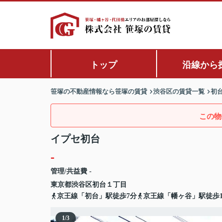
トップ
沿線から
笹塚の不動産情報なら笹塚の賃貸
渋谷区の賃貸一覧
初
この物
イプセ初台
-
管理/共益費 -
東京都
渋谷区
初台
１丁目
京王線「初台」駅徒歩7分
京王線「幡ヶ谷」駅徒歩1
1
/
3