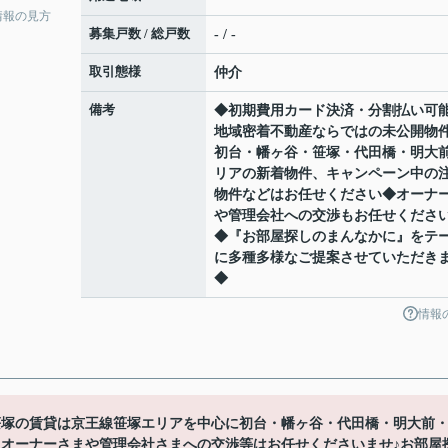
情報の見方
募集戸数 / 総戸数
- / -
取引態様
仲介
備考
◆初期費用カード決済・分割払い可
地域密着不動産ならではの未公開物
初台・幡ヶ谷・笹塚・代田橋・明大
リアの新着物件、キャンペーン中の
物件などはお任せください◆オーナ
や管理会社への交渉もお任せくださ
◆『お部屋探しのまんなかに』をテ
に多種多様なご提案させていただき
◆
情報
笹塚の賃貸は京王線笹塚エリアを中心に初台・幡ヶ谷・代田橋・明大前
♪オーナーさまや管理会社さまへの交渉等はお任せくださいませ♪お部屋