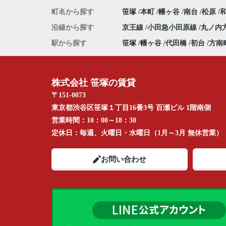
町名から探す
笹塚
本町
幡ヶ谷
南台
松原
沿線から探す
京王線
小田急小田原線
丸ノ内
駅から探す
笹塚
幡ヶ谷
代田橋
初台
方南
株式会社 笹塚の賃貸
〒151-0073
東京都渋谷区笹塚１丁目16番3号 百瀬ビル 1階南側
営業時間：
10：00～18：30
定休日：
毎週、火曜日・水曜日（1月～3月 無休営業）
お問い合わせ