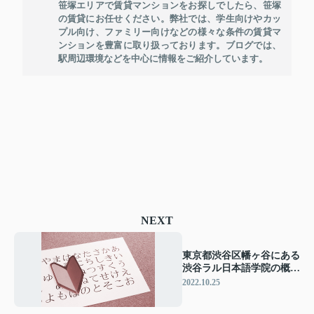
笹塚エリアで賃貸マンションをお探しでしたら、笹塚
の賃貸にお任せください。弊社では、学生向けやカッ
プル向け、ファミリー向けなどの様々な条件の賃貸マ
ンションを豊富に取り扱っております。ブログでは、
駅周辺環境などを中心に情報をご紹介しています。
NEXT
東京都渋谷区幡ヶ谷にある
渋谷ラル日本語学院の概要
とコースについて
2022.10.25