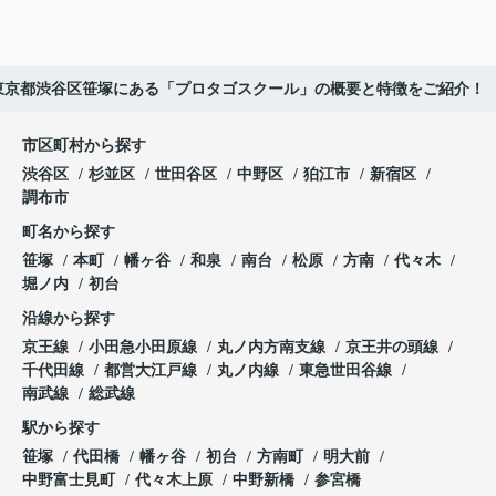
東京都渋谷区笹塚にある「プロタゴスクール」の概要と特徴をご紹介！
市区町村から探す
渋谷区
杉並区
世田谷区
中野区
狛江市
新宿区
調布市
町名から探す
笹塚
本町
幡ヶ谷
和泉
南台
松原
方南
代々木
堀ノ内
初台
沿線から探す
京王線
小田急小田原線
丸ノ内方南支線
京王井の頭線
千代田線
都営大江戸線
丸ノ内線
東急世田谷線
南武線
総武線
駅から探す
笹塚
代田橋
幡ヶ谷
初台
方南町
明大前
中野富士見町
代々木上原
中野新橋
参宮橋