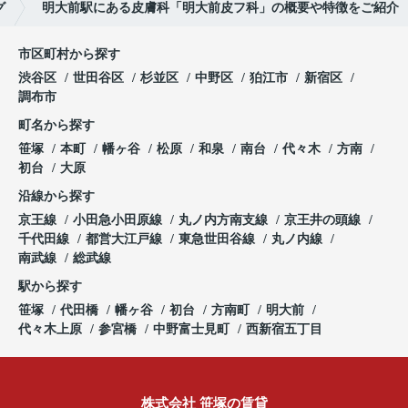
グ
明大前駅にある皮膚科「明大前皮フ科」の概要や特徴をご紹介
市区町村から探す
渋谷区
世田谷区
杉並区
中野区
狛江市
新宿区
調布市
町名から探す
笹塚
本町
幡ヶ谷
松原
和泉
南台
代々木
方南
初台
大原
沿線から探す
京王線
小田急小田原線
丸ノ内方南支線
京王井の頭線
千代田線
都営大江戸線
東急世田谷線
丸ノ内線
南武線
総武線
駅から探す
笹塚
代田橋
幡ヶ谷
初台
方南町
明大前
代々木上原
参宮橋
中野富士見町
西新宿五丁目
株式会社 笹塚の賃貸