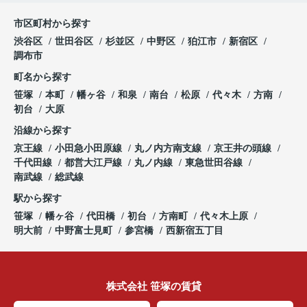
市区町村から探す
渋谷区
世田谷区
杉並区
中野区
狛江市
新宿区
調布市
町名から探す
笹塚
本町
幡ヶ谷
和泉
南台
松原
代々木
方南
初台
大原
沿線から探す
京王線
小田急小田原線
丸ノ内方南支線
京王井の頭線
千代田線
都営大江戸線
丸ノ内線
東急世田谷線
南武線
総武線
駅から探す
笹塚
幡ヶ谷
代田橋
初台
方南町
代々木上原
明大前
中野富士見町
参宮橋
西新宿五丁目
株式会社 笹塚の賃貸