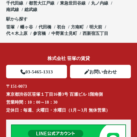
千代田線
都営大江戸線
東急世田谷線
丸ノ内線
南武線
総武線
駅から探す
笹塚
幡ヶ谷
代田橋
初台
方南町
明大前
代々木上原
参宮橋
中野富士見町
西新宿五丁目
株式会社 笹塚の賃貸
03-5465-1313
お問い合わせ
〒151-0073
東京都渋谷区笹塚１丁目16番3号 百瀬ビル 1階南側
営業時間：
10：00～18：30
定休日：
毎週、火曜日・水曜日（1月～3月 無休営業）