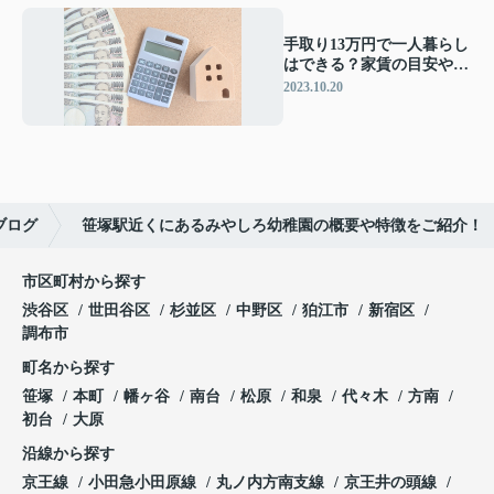
手取り13万円で一人暮らし
はできる？家賃の目安やお
部屋の探し方を解説
2023.10.20
ブログ
笹塚駅近くにあるみやしろ幼稚園の概要や特徴をご紹介！
市区町村から探す
渋谷区
世田谷区
杉並区
中野区
狛江市
新宿区
調布市
町名から探す
笹塚
本町
幡ヶ谷
南台
松原
和泉
代々木
方南
初台
大原
沿線から探す
京王線
小田急小田原線
丸ノ内方南支線
京王井の頭線