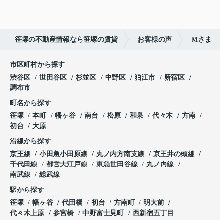
笹塚の不動産情報なら笹塚の賃貸
お客様の声
Mさま
市区町村から探す
渋谷区
世田谷区
杉並区
中野区
狛江市
新宿区
調布市
町名から探す
笹塚
本町
幡ヶ谷
南台
松原
和泉
代々木
方南
初台
大原
沿線から探す
京王線
小田急小田原線
丸ノ内方南支線
京王井の頭線
千代田線
都営大江戸線
東急世田谷線
丸ノ内線
南武線
総武線
駅から探す
笹塚
幡ヶ谷
代田橋
初台
方南町
明大前
代々木上原
参宮橋
中野富士見町
西新宿五丁目