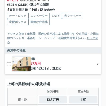
63.31㎡ (2LDK) /築10年 /3階建
東急世田谷線「上町」駅 徒歩9分
オートロック
エレベーター
CATV
光ファイバー
宅配ボックス
閑静な住宅地
アクセス良好！角部屋！閑静な住宅地にある物件です ☆京王線・小田急
線のペット可・楽器可・ルームシェア・初期費用分割支払い...
もっと見
る
募集中の部屋
3階
27万円
3階 / 63.31㎡ / 2LDK
上町の掲載物件の家賃相場
家賃相場
空室件数
1R～1K
12.5万円
1室