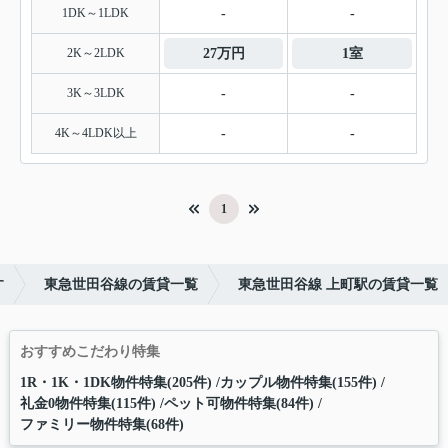
1DK～1LDK
-
-
2K～2LDK
27万円
1室
3K～3LDK
-
-
4K～4LDK以上
-
-
1
す
東急世田谷線の賃貸一覧
東急世田谷線 上町駅の賃貸一覧
おすすめこだわり特集
1R・1K・1DK物件特集(205件)
カップル物件特集(155件)
礼金0物件特集(115件)
ペット可物件特集(84件)
ファミリー物件特集(68件)