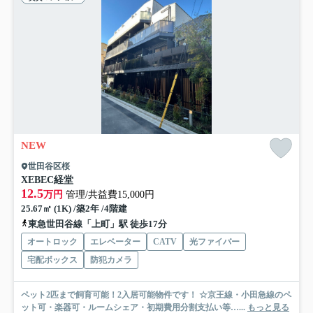
NEW
世田谷区桜
XEBEC経堂
12.5
万円
管理/共益費15,000円
25.67㎡ (1K) /築2年 /4階建
東急世田谷線「上町」駅 徒歩17分
オートロック
エレベーター
CATV
光ファイバー
宅配ボックス
防犯カメラ
ペット2匹まで飼育可能！2入居可能物件です！ ☆京王線・小田急線のペ
ット可・楽器可・ルームシェア・初期費用分割支払い等…...
もっと見る