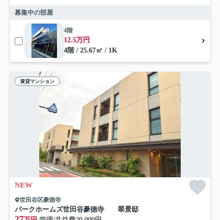
募集中の部屋
4階
12.5万円
4階 / 25.67㎡ / 1K
賃貸マンション
NEW
世田谷区豪徳寺
パークホームズ世田谷豪徳寺 翠景邸
27
万円
管理/共益費20,000円