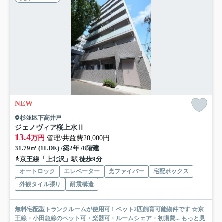
NEW
杉並区下高井戸
ジェノヴィア桜上水Ⅱ
13.4
万円
管理/共益費20,000円
31.79㎡ (1LDK) /築2年 /8階建
京王線「上北沢」駅 徒歩9分
オートロック
エレベーター
光ファイバー
宅配ボックス
外観タイル張り
耐震構造
無料宅配型トランクルームが使用可！ペット2匹飼育可能物件です ☆京
王線・小田急線のペット可・楽器可・ルームシェア・初期費...
もっと見