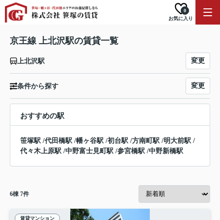
0
お気に入り
京王線 上北沢駅の賃貸一覧
変更
上北沢駅
変更
条件から探す
おすすめの駅
笹塚駅
/
代田橋駅
/
幡ヶ谷駅
/
初台駅
/
方南町駅
/
明大前駅
/
代々木上原駅
/
中野富士見町駅
/
参宮橋駅
/
中野新橋駅
6
棟
7
件
賃貸マンション