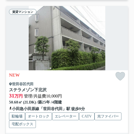
賃貸マンション
NEW
世田谷区代田
ステラメゾン下北沢
31
万円
管理/共益費10,000円
50.68㎡ (2LDK) /築25年 /4階建
小田急小田原線「世田谷代田」駅 徒歩9分
駐輪場
オートロック
エレベーター
CATV
光ファイバー
宅配ボックス