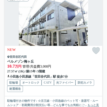
NEW
世田谷区代田
ベルメゾン梅ヶ丘
10.7
万円
管理/共益費3,000円
27.57㎡ (1K) /築15年 /3階建
小田急小田原線「世田谷代田」駅 徒歩7分
駐輪場
オートロック
CATV
光ファイバー
防犯カメラ
耐震構造
駐輪場付きの物件です♪ ☆京王線・小田急線のペット可・楽器可・ルー
ムシェア・初期費用分割支払い等…どんな事でもお気軽にご...
もっと見