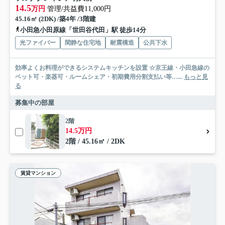
14.5
万円
管理/共益費11,000円
45.16㎡ (2DK) /築4年 /3階建
小田急小田原線「世田谷代田」駅 徒歩14分
光ファイバー
閑静な住宅地
耐震構造
公共下水
効率よくお料理ができるシステムキッチンを設置 ☆京王線・小田急線の
ペット可・楽器可・ルームシェア・初期費用分割支払い等…...
もっと見
る
募集中の部屋
2階
14.5万円
2階 / 45.16㎡ / 2DK
賃貸マンション