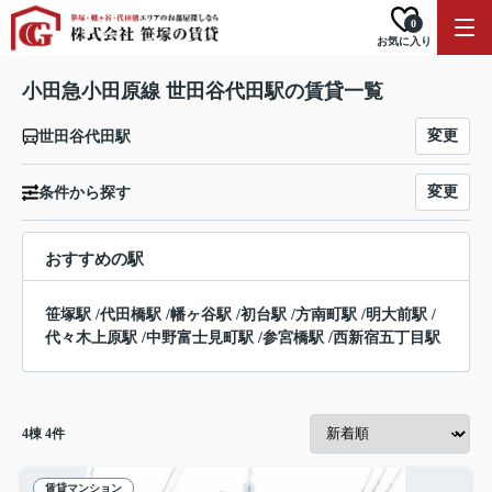
0
お気に入り
小田急小田原線 世田谷代田駅の賃貸一覧
変更
世田谷代田駅
変更
条件から探す
おすすめの駅
笹塚駅
/
代田橋駅
/
幡ヶ谷駅
/
初台駅
/
方南町駅
/
明大前駅
/
代々木上原駅
/
中野富士見町駅
/
参宮橋駅
/
西新宿五丁目駅
4
棟
4
件
賃貸マンション