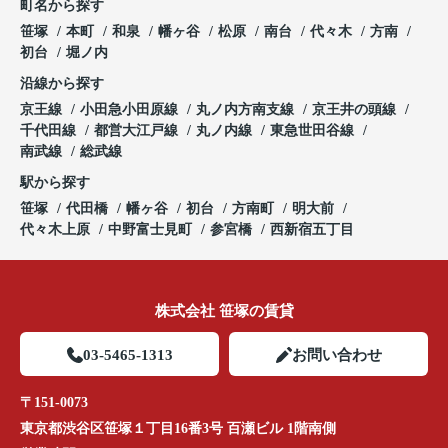
町名から探す
笹塚
本町
和泉
幡ヶ谷
松原
南台
代々木
方南
初台
堀ノ内
沿線から探す
京王線
小田急小田原線
丸ノ内方南支線
京王井の頭線
千代田線
都営大江戸線
丸ノ内線
東急世田谷線
南武線
総武線
駅から探す
笹塚
代田橋
幡ヶ谷
初台
方南町
明大前
代々木上原
中野富士見町
参宮橋
西新宿五丁目
株式会社 笹塚の賃貸
03-5465-1313
お問い合わせ
〒151-0073
東京都渋谷区笹塚１丁目16番3号 百瀬ビル 1階南側