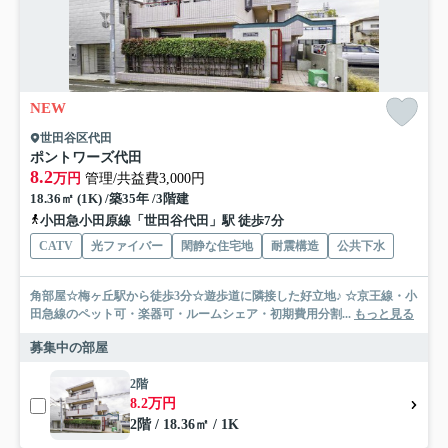
NEW
世田谷区代田
ポントワーズ代田
8.2
万円
管理/共益費3,000円
18.36㎡ (1K) /築35年 /3階建
小田急小田原線「世田谷代田」駅 徒歩7分
CATV
光ファイバー
閑静な住宅地
耐震構造
公共下水
角部屋☆梅ヶ丘駅から徒歩3分☆遊歩道に隣接した好立地♪ ☆京王線・小
田急線のペット可・楽器可・ルームシェア・初期費用分割...
もっと見る
募集中の部屋
2階
8.2万円
2階 / 18.36㎡ / 1K