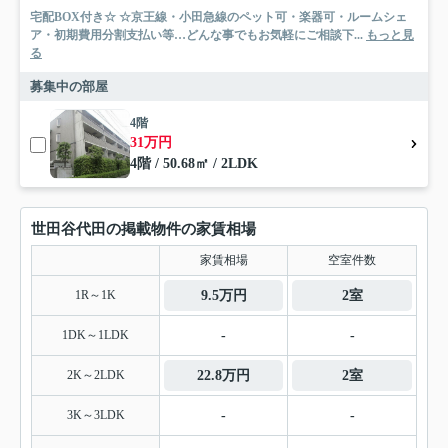
宅配BOX付き☆ ☆京王線・小田急線のペット可・楽器可・ルームシェ
ア・初期費用分割支払い等…どんな事でもお気軽にご相談下...
もっと見
る
募集中の部屋
4階
31万円
4階 / 50.68㎡ / 2LDK
世田谷代田の掲載物件の家賃相場
家賃相場
空室件数
1R～1K
9.5万円
2室
1DK～1LDK
-
-
2K～2LDK
22.8万円
2室
3K～3LDK
-
-