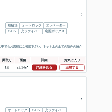
駐輪場
オートロック
エレベーター
CATV
光ファイバー
宅配ボックス
な事でもお気軽にご相談下さい。ネット上の全ての物件の紹介
間取り
面積
詳細
お気に入り
1K
25.14㎡
詳細を見る
追加する
オートロック
CATV
光ファイバー