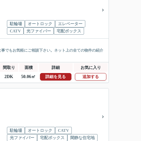
駐輪場
オートロック
エレベーター
CATV
光ファイバー
宅配ボックス
な事でもお気軽にご相談下さい。ネット上の全ての物件の紹介
間取り
面積
詳細
お気に入り
2DK
50.06㎡
詳細を見る
追加する
駐輪場
オートロック
CATV
光ファイバー
宅配ボックス
閑静な住宅地