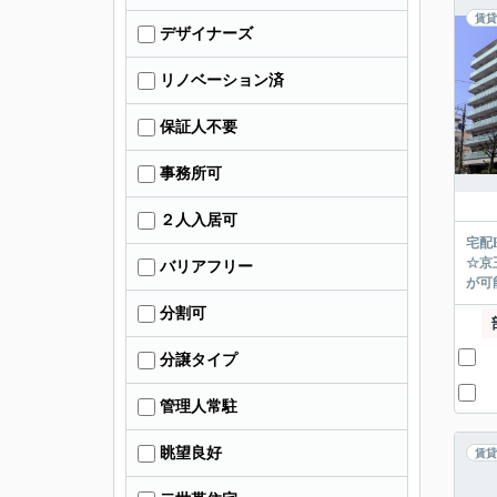
賃貸
デザイナーズ
リノベーション済
保証人不要
事務所可
２人入居可
宅配
☆京
バリアフリー
が可能
分割可
分譲タイプ
管理人常駐
眺望良好
賃貸