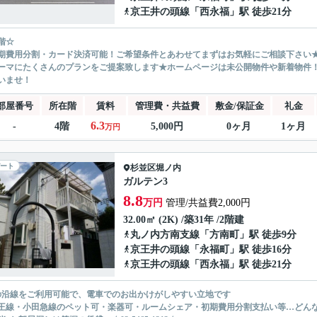
京王井の頭線
「
西永福
」駅 徒歩21分
階☆
期費用分割・カード決済可能！ご希望条件とあわせてまずはお気軽にご相談下さい
ーマにたくさんのプランをご提案致します★ホームページは未公開物件や新着物件
いませ！
部屋番号
所在階
賃料
管理費・共益費
敷金/保証金
礼金
6.3
-
4階
5,000円
0ヶ月
1ヶ月
万円
ート
杉並区
堀ノ内
ガルテン3
8.8
万円
管理/共益費2,000円
32.00㎡ (2K) /築31年 /2階建
丸ノ内方南支線
「
方南町
」駅 徒歩9分
京王井の頭線
「
永福町
」駅 徒歩16分
京王井の頭線
「
西永福
」駅 徒歩21分
の沿線をご利用可能で、電車でのお出かけがしやすい立地です
王線・小田急線のペット可・楽器可・ルームシェア・初期費用分割支払い等…どん