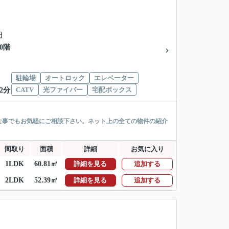
円
10階
駐輪場
オートロック
エレベーター
CATV
光ファイバー
宅配ボックス
2分
な事でもお気軽にご相談下さい。ネット上の全ての物件の紹介
間取り
面積
詳細
お気に入り
1LDK
60.81㎡
詳細を見る
追加する
2LDK
52.39㎡
詳細を見る
追加する