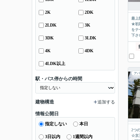
2K
2DK
最上
★初
2LDK
3K
をテ
下さ
3DK
3LDK
4K
4DK
4LDK以上
アパ
駅・バス停からの時間
建物構造
追加する
情報公開日
指定しない
本日
2つ
☆京
3日以内
1週間以内