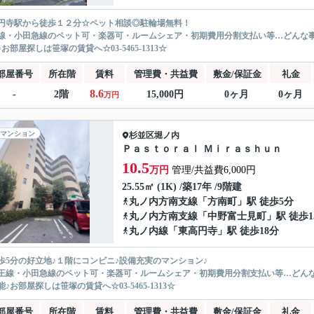
円寺駅から徒歩１２分☆ペット相談◎駐輪場無料！
線・小田急線のペット可・楽器可・ルームシェア・初期費用分割支払い等…どんな
お部屋探しは笹塚の賃貸へ☆03-5465-1313☆
部屋番号
所在階
賃料
管理費・共益費
敷金/保証金
礼金
8.6
-
2階
15,000円
0ヶ月
0ヶ月
万円
マンション
杉並区
堀ノ内
Ｐａｓｔｏｒａｌ Ｍｉｒａｓｈｕｎ
10.5
万円
管理/共益費6,000円
25.55㎡ (1K) /築17年 /9階建
丸ノ内方南支線
「
方南町
」駅 徒歩5分
丸ノ内方南支線
「
中野富士見町
」駅 徒歩1
丸ノ内線
「
東高円寺
」駅 徒歩18分
歩5分の好立地♪１階にコンビニ♪設備充実のマンション♪
王線・小田急線のペット可・楽器可・ルームシェア・初期費用分割支払い等…どん
♪お部屋探しは笹塚の賃貸へ☆03-5465-1313☆
部屋番号
所在階
賃料
管理費・共益費
敷金/保証金
礼金