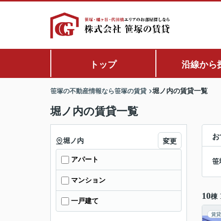
トップ
沿線から
笹塚の不動産情報なら笹塚の賃貸
堀ノ内の賃貸一覧
堀ノ内の賃貸一覧
お
堀ノ内
変更
アパート
笹
マンション
10
棟
一戸建て
賃貸