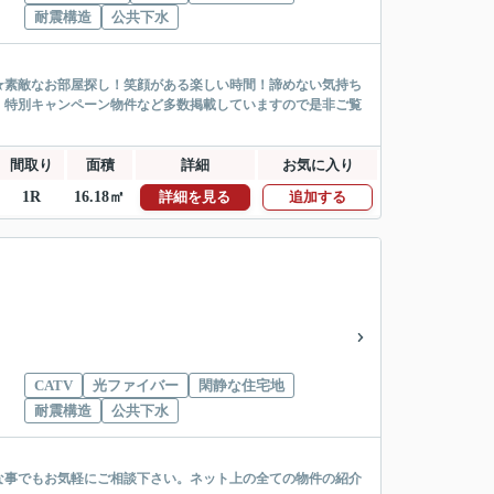
耐震構造
公共下水
★素敵なお部屋探し！笑顔がある楽しい時間！諦めない気持ち
！特別キャンペーン物件など多数掲載していますので是非ご覧
間取り
面積
詳細
お気に入り
1R
16.18㎡
詳細を見る
追加する
CATV
光ファイバー
閑静な住宅地
耐震構造
公共下水
な事でもお気軽にご相談下さい。ネット上の全ての物件の紹介