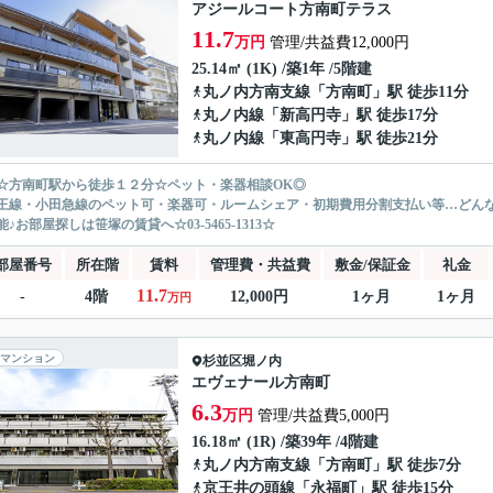
アジールコート方南町テラス
11.7
万円
管理/共益費12,000円
25.14㎡ (1K) /築1年 /5階建
丸ノ内方南支線
「
方南町
」駅 徒歩11分
丸ノ内線
「
新高円寺
」駅 徒歩17分
丸ノ内線
「
東高円寺
」駅 徒歩21分
☆方南町駅から徒歩１２分☆ペット・楽器相談OK◎
王線・小田急線のペット可・楽器可・ルームシェア・初期費用分割支払い等…どん
♪お部屋探しは笹塚の賃貸へ☆03-5465-1313☆
部屋番号
所在階
賃料
管理費・共益費
敷金/保証金
礼金
11.7
-
4階
12,000円
1ヶ月
1ヶ月
万円
マンション
杉並区
堀ノ内
エヴェナール方南町
6.3
万円
管理/共益費5,000円
16.18㎡ (1R) /築39年 /4階建
丸ノ内方南支線
「
方南町
」駅 徒歩7分
京王井の頭線
「
永福町
」駅 徒歩15分