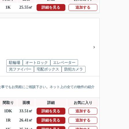
1K
25.55㎡
詳細を見る
追加する
駐輪場
オートロック
エレベーター
光ファイバー
宅配ボックス
防犯カメラ
な事でもお気軽にご相談下さい。ネット上の全ての物件の紹介
間取り
面積
詳細
お気に入り
1DK
33.51㎡
詳細を見る
追加する
1R
26.41㎡
詳細を見る
追加する