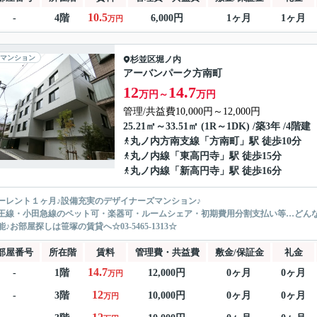
10.5
-
4階
6,000円
1ヶ月
1ヶ月
万円
マンション
杉並区
堀ノ内
アーバンパーク方南町
12
14.7
万円～
万円
管理/共益費10,000円～12,000円
25.21㎡～33.51㎡ (1R～1DK) /築3年 /4階建
丸ノ内方南支線
「
方南町
」駅 徒歩10分
丸ノ内線
「
東高円寺
」駅 徒歩15分
丸ノ内線
「
新高円寺
」駅 徒歩16分
ーレント１ヶ月♪設備充実のデザイナーズマンション♪
王線・小田急線のペット可・楽器可・ルームシェア・初期費用分割支払い等…どん
♪お部屋探しは笹塚の賃貸へ☆03-5465-1313☆
部屋番号
所在階
賃料
管理費・共益費
敷金/保証金
礼金
14.7
-
1階
12,000円
0ヶ月
0ヶ月
万円
12
-
3階
10,000円
0ヶ月
0ヶ月
万円