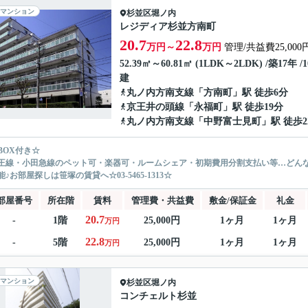
マンション
杉並区
堀ノ内
レジディア杉並方南町
20.7
22.8
万円～
万円
管理/共益費25,000
52.39㎡～60.81㎡ (1LDK～2LDK) /築17年 /
建
丸ノ内方南支線
「
方南町
」駅 徒歩6分
京王井の頭線
「
永福町
」駅 徒歩19分
丸ノ内方南支線
「
中野富士見町
」駅 徒歩2
BOX付き☆
王線・小田急線のペット可・楽器可・ルームシェア・初期費用分割支払い等…どん
♪お部屋探しは笹塚の賃貸へ☆03-5465-1313☆
部屋番号
所在階
賃料
管理費・共益費
敷金/保証金
礼金
20.7
-
1階
25,000円
1ヶ月
1ヶ月
万円
22.8
-
5階
25,000円
1ヶ月
1ヶ月
万円
マンション
杉並区
堀ノ内
コンチェルト杉並