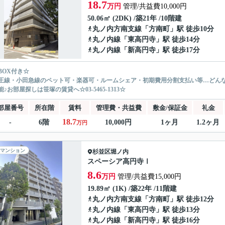
18.7
万円
管理/共益費10,000円
50.06㎡ (2DK) /築21年 /10階建
丸ノ内方南支線
「
方南町
」駅 徒歩10分
丸ノ内線
「
東高円寺
」駅 徒歩14分
丸ノ内線
「
新高円寺
」駅 徒歩17分
BOX付き☆
王線・小田急線のペット可・楽器可・ルームシェア・初期費用分割支払い等…どん
♪お部屋探しは笹塚の賃貸へ☆03-5465-1313☆
部屋番号
所在階
賃料
管理費・共益費
敷金/保証金
礼金
18.7
-
6階
10,000円
1ヶ月
1.2ヶ月
万円
マンション
杉並区
堀ノ内
スペーシア高円寺Ⅰ
8.6
万円
管理/共益費15,000円
19.89㎡ (1K) /築22年 /11階建
丸ノ内方南支線
「
方南町
」駅 徒歩12分
丸ノ内線
「
東高円寺
」駅 徒歩13分
丸ノ内線
「
新高円寺
」駅 徒歩16分