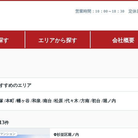
営業時間：10：00～18：30 
探す
エリアから探す
会社概要
すすめのエリア
塚
/
本町
/
幡ヶ谷
/
和泉
/
南台
/
松原
/
代々木
/
方南
/
初台
/
堀ノ内
13
件
マンション
杉並区
堀ノ内