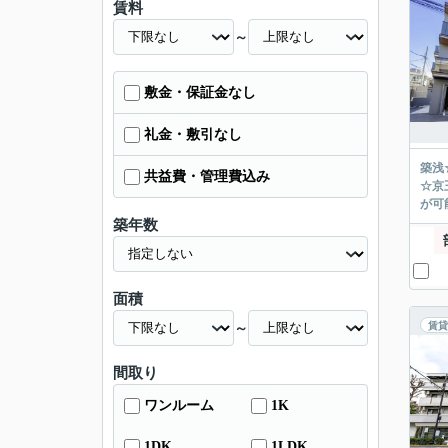
賃料
～
敷金・保証金なし
礼金・敷引なし
築浅
共益費・管理費込み
☆京
が可能
築年数
面積
賃貸
～
間取り
ワンルーム
1K
1DK
1LDK