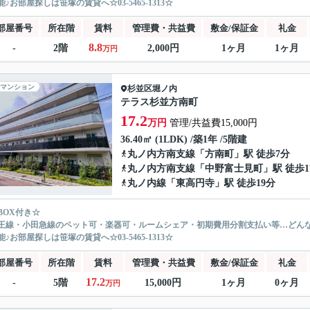
♪お部屋探しは笹塚の賃貸へ☆03-5465-1313☆
部屋番号
所在階
賃料
管理費・共益費
敷金/保証金
礼金
8.8
-
2階
2,000円
1ヶ月
1ヶ月
万円
マンション
杉並区
堀ノ内
テラス杉並方南町
17.2
万円
管理/共益費15,000円
36.40㎡ (1LDK) /築1年 /5階建
丸ノ内方南支線
「
方南町
」駅 徒歩7分
丸ノ内方南支線
「
中野富士見町
」駅 徒歩1
丸ノ内線
「
東高円寺
」駅 徒歩19分
BOX付き☆
王線・小田急線のペット可・楽器可・ルームシェア・初期費用分割支払い等…どん
♪お部屋探しは笹塚の賃貸へ☆03-5465-1313☆
部屋番号
所在階
賃料
管理費・共益費
敷金/保証金
礼金
17.2
-
5階
15,000円
1ヶ月
0ヶ月
万円