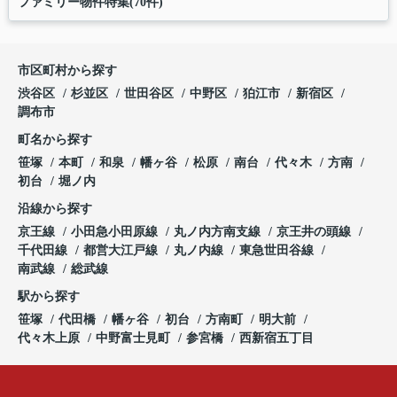
ファミリー物件特集(70件)
市区町村から探す
渋谷区
杉並区
世田谷区
中野区
狛江市
新宿区
調布市
町名から探す
笹塚
本町
和泉
幡ヶ谷
松原
南台
代々木
方南
初台
堀ノ内
沿線から探す
京王線
小田急小田原線
丸ノ内方南支線
京王井の頭線
千代田線
都営大江戸線
丸ノ内線
東急世田谷線
南武線
総武線
駅から探す
笹塚
代田橋
幡ヶ谷
初台
方南町
明大前
代々木上原
中野富士見町
参宮橋
西新宿五丁目