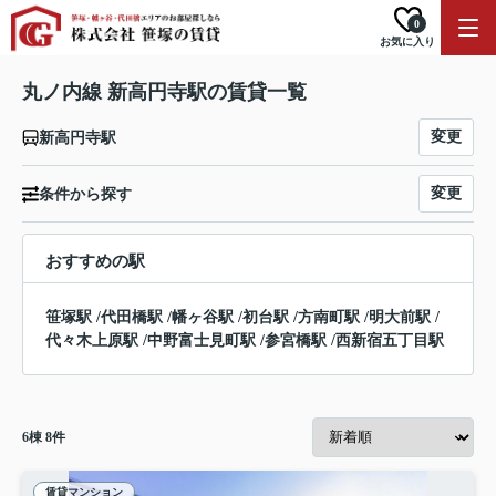
0
お気に入り
丸ノ内線 新高円寺駅の賃貸一覧
変更
新高円寺駅
変更
条件から探す
おすすめの駅
笹塚駅
/
代田橋駅
/
幡ヶ谷駅
/
初台駅
/
方南町駅
/
明大前駅
/
代々木上原駅
/
中野富士見町駅
/
参宮橋駅
/
西新宿五丁目駅
6
棟
8
件
賃貸マンション