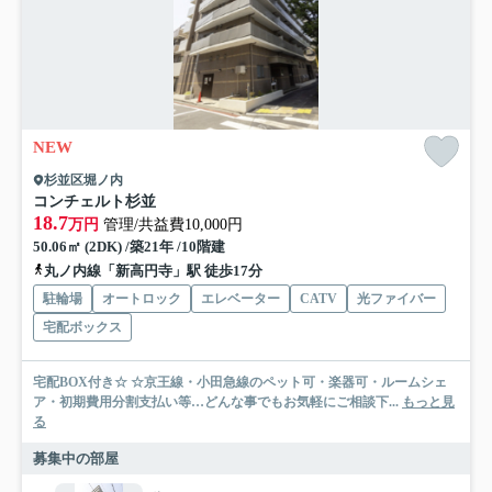
NEW
杉並区堀ノ内
コンチェルト杉並
18.7
万円
管理/共益費10,000円
50.06㎡ (2DK) /築21年 /10階建
丸ノ内線「新高円寺」駅 徒歩17分
駐輪場
オートロック
エレベーター
CATV
光ファイバー
宅配ボックス
宅配BOX付き☆ ☆京王線・小田急線のペット可・楽器可・ルームシェ
ア・初期費用分割支払い等…どんな事でもお気軽にご相談下...
もっと見
る
募集中の部屋