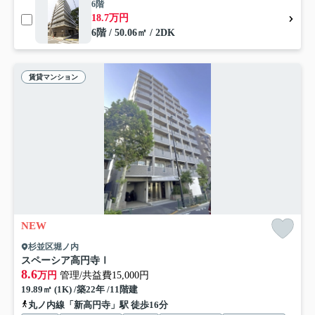
6階
18.7万円
6階 / 50.06㎡ / 2DK
賃貸マンション
NEW
杉並区堀ノ内
スペーシア高円寺Ⅰ
8.6
万円
管理/共益費15,000円
19.89㎡ (1K) /築22年 /11階建
丸ノ内線「新高円寺」駅 徒歩16分