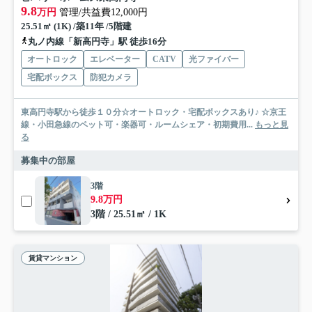
9.8
万円
管理/共益費12,000円
25.51㎡ (1K) /築11年 /5階建
丸ノ内線「新高円寺」駅 徒歩16分
オートロック
エレベーター
CATV
光ファイバー
宅配ボックス
防犯カメラ
東高円寺駅から徒歩１０分☆オートロック・宅配ボックスあり♪ ☆京王
線・小田急線のペット可・楽器可・ルームシェア・初期費用...
もっと見
る
募集中の部屋
3階
9.8万円
3階 / 25.51㎡ / 1K
賃貸マンション