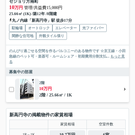
セジョリ方南町
10
万円
管理/共益費15,000円
25.66㎡ (1K) /築12年 /8階建
丸ノ内線「新高円寺」駅 徒歩17分
駐輪場
オートロック
エレベーター
光ファイバー
閑静な住宅地
外観タイル張り
のんびり過ごせる空間を作るバルコニーのある物件です ☆京王線・小田
急線のペット可・楽器可・ルームシェア・初期費用分割支払...
もっと見
る
募集中の部屋
2階
10万円
2階 / 25.66㎡ / 1K
新高円寺の掲載物件の家賃相場
家賃相場
空室件数
1R～1K
10.7万円
6室