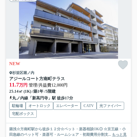
NEW
杉並区堀ノ内
アジールコート方南町テラス
11.7
万円
管理/共益費12,000円
25.14㎡ (1K) /築1年 /5階建
丸ノ内線「新高円寺」駅 徒歩17分
駐輪場
オートロック
エレベーター
CATV
光ファイバー
宅配ボックス
築浅☆方南町駅から徒歩１２分☆ペット・楽器相談OK◎ ☆京王線・小
田急線のペット可・楽器可・ルームシェア・初期費用分割支...
もっと見