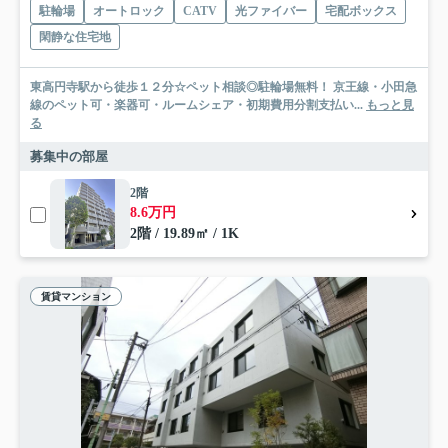
駐輪場
オートロック
CATV
光ファイバー
宅配ボックス
閑静な住宅地
東高円寺駅から徒歩１２分☆ペット相談◎駐輪場無料！ 京王線・小田急
線のペット可・楽器可・ルームシェア・初期費用分割支払い...
もっと見
る
募集中の部屋
2階
8.6万円
2階 / 19.89㎡ / 1K
賃貸マンション