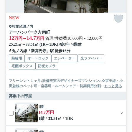
NEW
杉並区堀ノ内
アーバンパーク方南町
12
14.7
万円～
万円
管理/共益費10,000円～12,000円
25.21㎡～33.51㎡ (1R～1DK) /築3年 /4階建
丸ノ内線「新高円寺」駅 徒歩16分
駐輪場
オートロック
エレベーター
光ファイバー
宅配ボックス
防犯カメラ
フリーレント１ヶ月♪設備充実のデザイナーズマンション♪ ☆京王線・小
田急線のペット可・楽器可・ルームシェア・初期費用分割...
もっと見る
募集中の部屋
1階
14.7万円
1階 / 33.51㎡ / 1DK