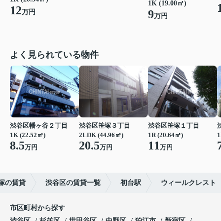
1K (19.00㎡)
12
9
万円
万円
よく見られている物件
渋谷区幡ヶ谷２丁目
渋谷区笹塚３丁目
渋谷区笹塚１丁目
1K (22.52㎡)
2LDK (44.96㎡)
1R (20.64㎡)
1
8.5
20.5
11
万円
万円
万円
塚の賃貸
渋谷区の賃貸一覧
初台駅
ウィールクレスト
市区町村から探す
渋谷区
杉並区
世田谷区
中野区
狛江市
新宿区