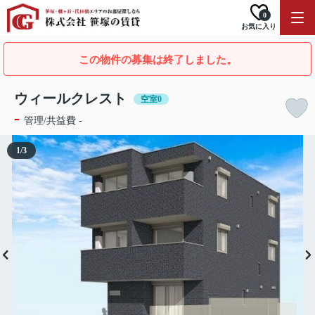
0
お気に入り
この物件の募集は終了しました。
ウィールクレスト
空室0
-
管理/共益費 -
1
/
3