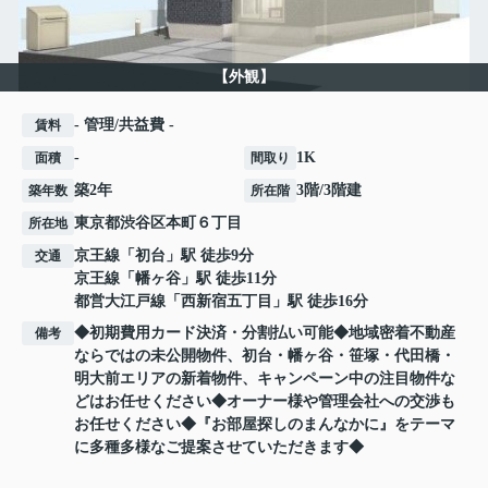
【外観】
- 管理/共益費 -
賃料
-
1K
面積
間取り
築2年
3階/3階建
築年数
所在階
東京都
渋谷区
本町
６丁目
所在地
京王線
「
初台
」駅 徒歩9分
交通
京王線
「
幡ヶ谷
」駅 徒歩11分
都営大江戸線
「
西新宿五丁目
」駅 徒歩16分
◆初期費用カード決済・分割払い可能◆地域密着不動産
備考
ならではの未公開物件、初台・幡ヶ谷・笹塚・代田橋・
明大前エリアの新着物件、キャンペーン中の注目物件な
どはお任せください◆オーナー様や管理会社への交渉も
お任せください◆『お部屋探しのまんなかに』をテーマ
に多種多様なご提案させていただきます◆