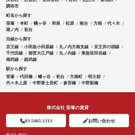
調布市
町名から探す
笹塚
本町
幡ヶ谷
和泉
松原
南台
方南
代々木
堀ノ内
初台
沿線から探す
京王線
小田急小田原線
丸ノ内方南支線
京王井の頭線
千代田線
都営大江戸線
丸ノ内線
東急世田谷線
南武線
総武線
駅から探す
笹塚
代田橋
幡ヶ谷
初台
方南町
明大前
代々木上原
中野富士見町
参宮橋
中野新橋
株式会社 笹塚の賃貸
03-5465-1313
お問い合わせ