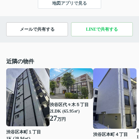
地図アプリで見る
メールで共有する
LINEで共有する
近隣の物件
渋谷区代々木５丁目
2LDK (65.95㎡)
27
万円
渋谷区本町１丁目
渋谷区本町４丁目
1
1K (20.94㎡)