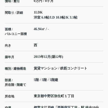
0万円 / 0ヶ月
償却 / 敷引
1LDK
間取り / 詳細
洋室 6.0帖
/
LD 10.0帖
/
K 3.1帖
46.94㎡ / -
面積 /
バルコニー面積
西
向き
2013年12月(築12年)
築年月
賃貸マンション / 鉄筋コンクリート
種別 / 建物構造
5階 / 5階 / 5階建
部屋 /
所在階 / 階建て
東京都
中野区
弥生町
１丁目
所在地
都営大江戸線
「
西新宿五丁目
」駅 徒歩10分
交通