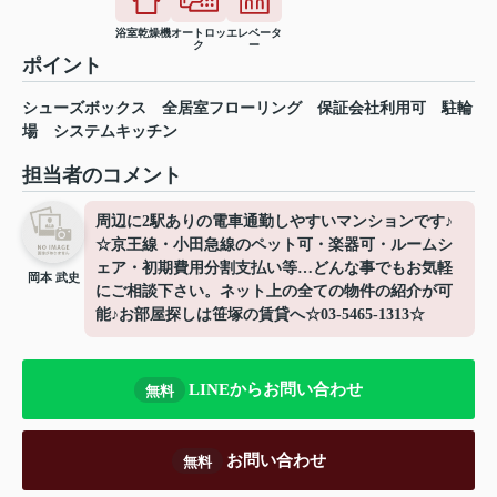
浴室乾燥機
オートロッ
エレベータ
ク
ー
ポイント
シューズボックス
全居室フローリング
保証会社利用可
駐輪
場
システムキッチン
担当者のコメント
周辺に2駅ありの電車通勤しやすいマンションです♪
☆京王線・小田急線のペット可・楽器可・ルームシ
ェア・初期費用分割支払い等…どんな事でもお気軽
岡本 武史
にご相談下さい。ネット上の全ての物件の紹介が可
能♪お部屋探しは笹塚の賃貸へ☆03-5465-1313☆
LINEからお問い合わせ
無料
お問い合わせ
無料