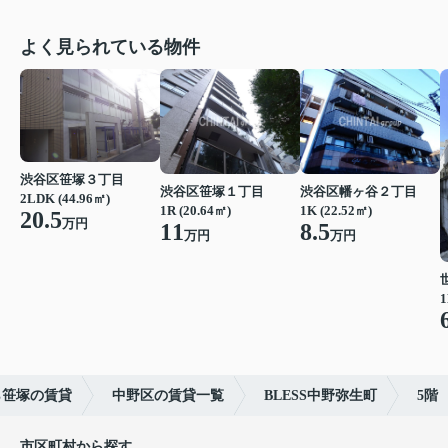
よく見られている物件
渋谷区笹塚３丁目
渋谷区笹塚１丁目
渋谷区幡ヶ谷２丁目
2LDK (44.96㎡)
1R (20.64㎡)
1K (22.52㎡)
20.5
万円
11
8.5
万円
万円
1
ら笹塚の賃貸
中野区の賃貸一覧
BLESS中野弥生町
5階
市区町村から探す