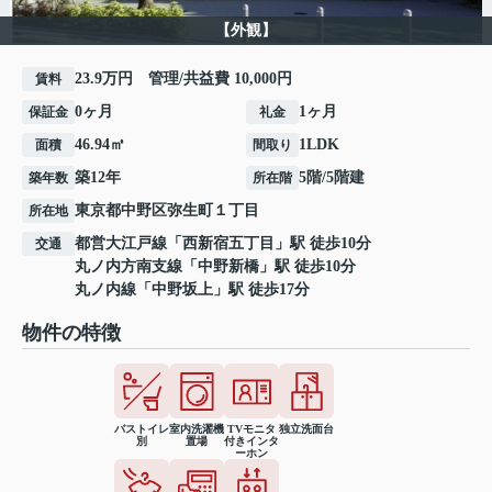
【外観】
23.9万円 管理/共益費 10,000円
賃料
0ヶ月
1ヶ月
保証金
礼金
46.94㎡
1LDK
面積
間取り
築12年
5階/5階建
築年数
所在階
東京都
中野区
弥生町
１丁目
所在地
都営大江戸線
「
西新宿五丁目
」駅 徒歩10分
交通
丸ノ内方南支線
「
中野新橋
」駅 徒歩10分
丸ノ内線
「
中野坂上
」駅 徒歩17分
物件の特徴
バストイレ
室内洗濯機
TVモニタ
独立洗面台
別
置場
付きインタ
ーホン