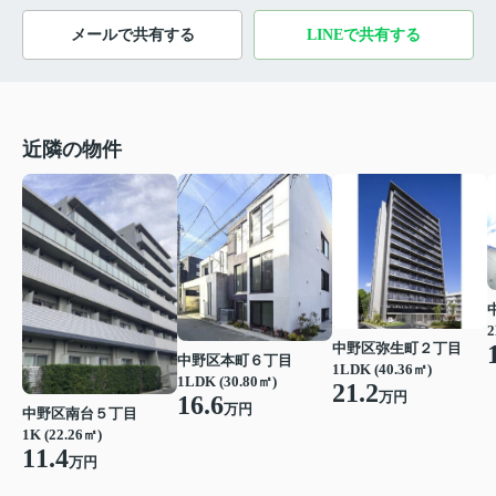
メールで共有する
LINEで共有する
近隣の物件
2
中野区弥生町２丁目
中野区本町６丁目
1LDK (40.36㎡)
1LDK (30.80㎡)
21.2
万円
16.6
万円
中野区南台５丁目
1K (22.26㎡)
11.4
万円