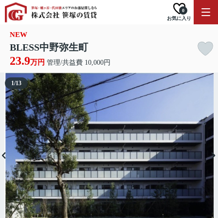
0
お気に入り
NEW
BLESS中野弥生町
23.9
万円
管理/共益費 10,000円
1
/
13