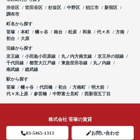
渋谷区
世田谷区
杉並区
中野区
狛江市
新宿区
調布市
町名から探す
笹塚
本町
幡ヶ谷
南台
松原
和泉
代々木
方南
初台
大原
沿線から探す
京王線
小田急小田原線
丸ノ内方南支線
京王井の頭線
千代田線
都営大江戸線
東急世田谷線
丸ノ内線
南武線
総武線
駅から探す
笹塚
幡ヶ谷
代田橋
初台
方南町
明大前
代々木上原
参宮橋
中野富士見町
西新宿五丁目
株式会社 笹塚の賃貸
03-5465-1313
お問い合わせ